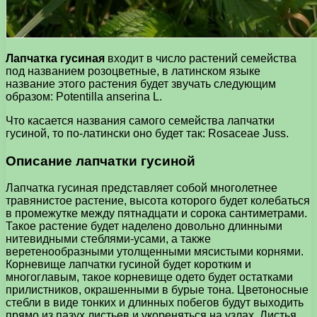
Лапчатка гусиная
входит в число растений семейства
под названием розоцветные, в латинском языке
название этого растения будет звучать следующим
образом: Potentilla anserina L.
Что касается названия самого семейства лапчатки
гусиной, то по-латински оно будет так: Rosaceae Juss.
Описание лапчатки гусиной
Лапчатка гусиная представляет собой многолетнее
травянистое растение, высота которого будет колебаться
в промежутке между пятнадцати и сорока сантиметрами.
Такое растение будет наделено довольно длинными
нитевидными стеблями-усами, а также
веретенообразными утолщенными мясистыми корнями.
Корневище лапчатки гусиной будет коротким и
многоглавым, такое корневище одето будет остатками
прилистников, окрашенными в бурые тона. Цветоносные
стебли в виде тонких и длинных побегов будут выходить
прямо из пазух листьев и укореняться на узлах. Листья