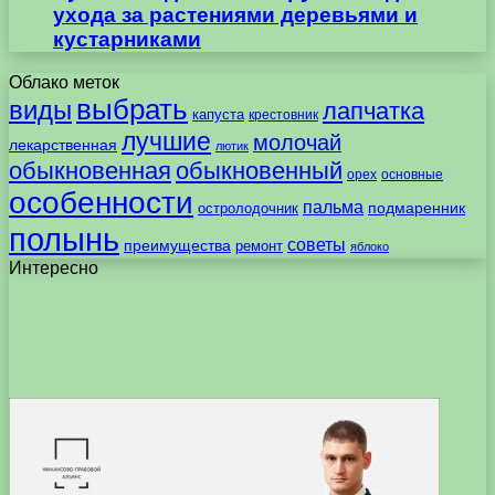
ухода за растениями деревьями и
кустарниками
Облако меток
выбрать
виды
лапчатка
капуста
крестовник
лучшие
молочай
лекарственная
лютик
обыкновенная
обыкновенный
орех
основные
особенности
пальма
подмаренник
остролодочник
полынь
советы
преимущества
ремонт
яблоко
Интересно