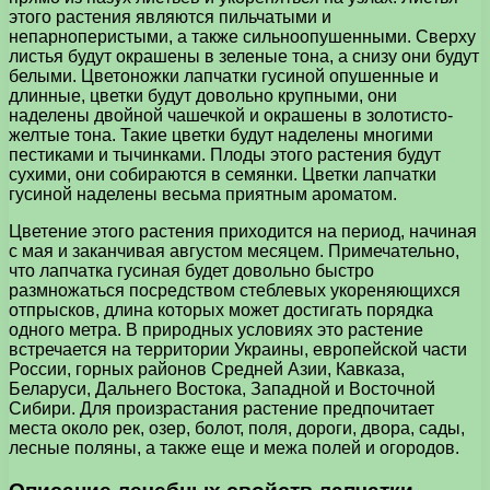
этого растения являются пильчатыми и
непарноперистыми, а также сильноопушенными. Сверху
листья будут окрашены в зеленые тона, а снизу они будут
белыми. Цветоножки лапчатки гусиной опушенные и
длинные, цветки будут довольно крупными, они
наделены двойной чашечкой и окрашены в золотисто-
желтые тона. Такие цветки будут наделены многими
пестиками и тычинками. Плоды этого растения будут
сухими, они собираются в семянки. Цветки лапчатки
гусиной наделены весьма приятным ароматом.
Цветение этого растения приходится на период, начиная
с мая и заканчивая августом месяцем. Примечательно,
что лапчатка гусиная будет довольно быстро
размножаться посредством стеблевых укореняющихся
отпрысков, длина которых может достигать порядка
одного метра. В природных условиях это растение
встречается на территории Украины, европейской части
России, горных районов Средней Азии, Кавказа,
Беларуси, Дальнего Востока, Западной и Восточной
Сибири. Для произрастания растение предпочитает
места около рек, озер, болот, поля, дороги, двора, сады,
лесные поляны, а также еще и межа полей и огородов.