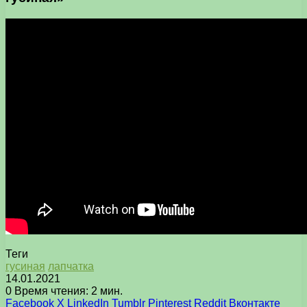
Теги
гусиная
лапчатка
14.01.2021
0
Время чтения: 2 мин.
Facebook
X
LinkedIn
Tumblr
Pinterest
Reddit
Вконтакте