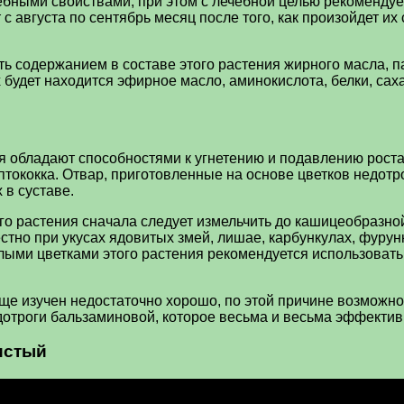
ными свойствами, при этом с лечебной целью рекомендуетс
 с августа по сентябрь месяц после того, как произойдет их
ть содержанием в составе этого растения жирного масла, 
будет находится эфирное масло, аминокислота, белки, сахар
я обладают способностями к угнетению и подавлению роста
ептококка. Отвар, приготовленные на основе цветков недот
 в суставе.
ого растения сначала следует измельчить до кашицеобразно
тно при укусах ядовитых змей, лишае, карбункулах, фурун
елыми цветками этого растения рекомендуется использоват
 еще изучен недостаточно хорошо, по этой причине возмож
отроги бальзаминовой, которое весьма и весьма эффектив
истый