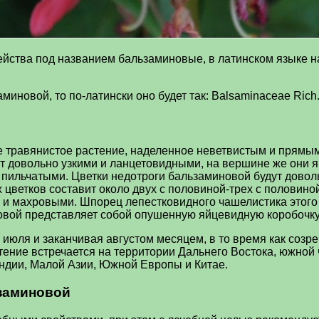
ейства под названием бальзаминовые, в латинском языке н
миновой, то по-латински оно будет так: Balsaminaceae Rich
 травянистое растение, наделенное неветвистым и прямым 
дут довольно узкими и ланцетовидными, на вершине же они 
т пильчатыми. Цветки недотроги бальзаминовой будут довол
х цветков составит около двух с половиной-трех с половино
к и махровыми. Шпорец лепестковидного чашелистика этого 
овой представляет собой опушенную яйцевидную коробочку
с июля и заканчивая августом месяцем, в то время как соз
стение встречается на территории Дальнего Востока, южной
Индии, Малой Азии, Южной Европы и Китае.
заминовой