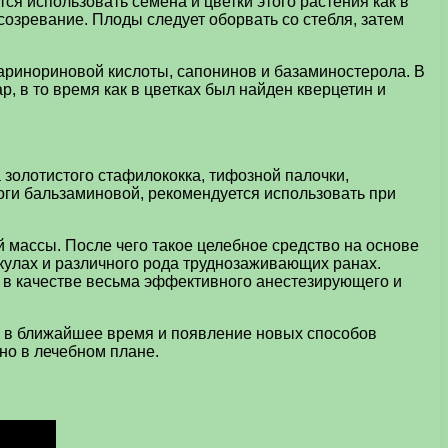
я использовать семена и цветки этого растения как в
 созревание. Плоды следует оборвать со стебля, затем
паринориновой кислоты, сапонинов и базаминостерола. В
, в то время как в цветках был найден кверцетин и
 золотистого стафилококка, тифозной палочки,
роги бальзаминовой, рекомендуется использовать при
й массы. После чего такое целебное средство на основе
кулах и различного рода труднозаживающих ранах.
ь в качестве весьма эффективного анестезирующего и
но в ближайшее время и появление новых способов
но в лечебном плане.