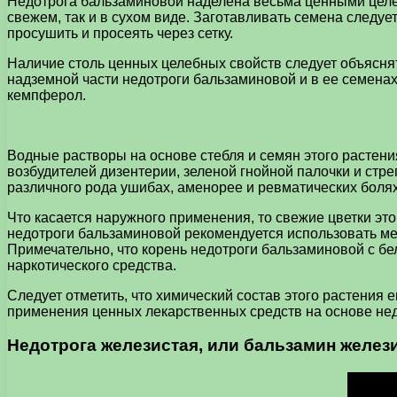
Недотрога бальзаминовой наделена весьма ценными целеб
свежем, так и в сухом виде. Заготавливать семена следует
просушить и просеять через сетку.
Наличие столь ценных целебных свойств следует объясня
надземной части недотроги бальзаминовой и в ее семенах 
кемпферол.
Водные растворы на основе стебля и семян этого растени
возбудителей дизентерии, зеленой гнойной палочки и стр
различного рода ушибах, аменорее и ревматических болях
Что касается наружного применения, то свежие цветки эт
недотроги бальзаминовой рекомендуется использовать мес
Примечательно, что корень недотроги бальзаминовой с б
наркотического средства.
Следует отметить, что химический состав этого растения
применения ценных лекарственных средств на основе нед
Недотрога железистая, или бальзамин желез