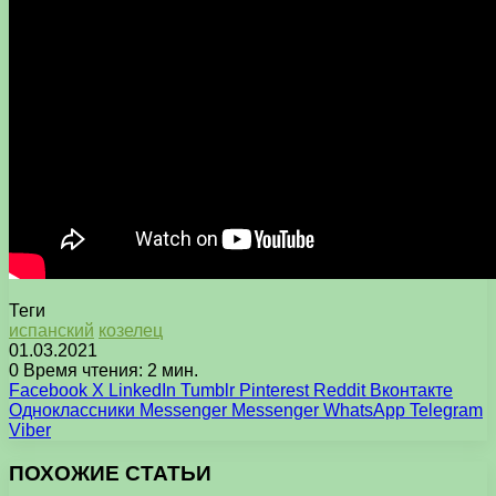
Теги
испанский
козелец
01.03.2021
0
Время чтения: 2 мин.
Facebook
X
LinkedIn
Tumblr
Pinterest
Reddit
Вконтакте
Одноклассники
Messenger
Messenger
WhatsApp
Telegram
Viber
ПОХОЖИЕ СТАТЬИ