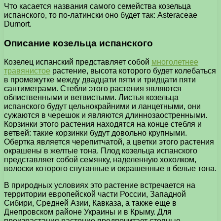
Что касается названия самого семейства козельца
испанского, то по-латински оно будет так: Asteraceae
Dumort.
Описание козельца испанского
Козелец испанский представляет собой
многолетнее
травянистое
растение, высота которого будет колебаться
в промежутке между двадцати пяти и тридцати пяти
сантиметрами. Стебли этого растения являются
облиственными и ветвистыми. Листья козельца
испанского будут цельнокрайними и ланцетными, они
сужаются в черешок и являются длиннозаостренными.
Корзинки этого растения находятся на конце стебля и
ветвей: такие корзинки будут довольно крупными.
Обертка является черепитчатой, а цветки этого растения
окрашены в желтые тона. Плод козельца испанского
представляет собой семянку, наделенную хохолком,
волоски которого спутанные и окрашенные в белые тона.
В природных условиях это растение встречается на
территории европейской части России, Западной
Сибири, Средней Азии, Кавказа, а также еще в
Днепровском районе Украины и в Крыму. Для
произрастания растение предпочитает степные