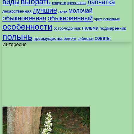
выбрать
виды
лапчатка
капуста
крестовник
лучшие
молочай
лекарственная
лютик
обыкновенная
обыкновенный
орех
основные
особенности
пальма
подмаренник
остролодочник
полынь
советы
преимущества
ремонт
сибирская
Интересно