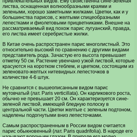
привлекательных видов. Ему свойственна сине-зеленая
листва, оснащенная волнообразными краями и
зелеными, хорошо заметными жилками. Цветки, как и у
большинства парисов, с желтыми спицеобразными
лепестками и фиолетовыми прицветниками. Внешне на
рассматриваемый вид похож парис лугуанский, правда,
его листва имеет серебристые жилки.
В Китае очень распространен парис многолистный. Это
относительно высокий по сравнению с другими видами
представитель рода. Зачастую его высота превышает
отметку 50 см. Растение увенчано узкой листвой, которые
красуются на коротком стеблем, и цветком, состоящим из
зеленовато-желтых нитевидных лепесточков в
количестве 4-6 штук.
Не сравнится с вышеописанным видом парис
мутовчатый (лат. Paris verticillata). Он карликового роста,
обычно не превышает 20 см. Он характеризуется сине-
зеленой листвой, имеющей бледную полоску в
центральной части. Цветки желтые с зеленым подтоном,
наделены подогнутыми вниз лепесточками.
Самым распространенным в России видом считается
парис обыкновенный (лат. Paris quadrifolia). В народе его
называют вороньим глазом. В природе его модно