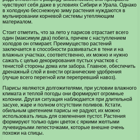
чувствуют себя даже в условиях Сибири и Урала. Однако
в холодную бесснежную зиму растения нуждаются в
мульчировании корневой системы утепляющим
материалом.
Стоит отметить, что за лето у парисов отрастает всего
один (максимум два) побега, причем с наступлением
холодов он отмирает. Преимущество растений
заключается в способности развиваться в тени и на
влажных участках, соответственно, их можно и нужно
сажать с целью декорирования пустых участков с
тенистой стороны дома или забора. Главное, обеспечить
дренажный слой и внести органические удобрения
(лучше всего перегной или перепревший навоз).
Парисы являются долгожителями, при условии влажного
климата и теплой погоды они формируют огромные
колонии. Другая ситуация наблюдается при длительной
засухе, жаре и полном отсутствии поливов. Кстати,
обильным цветением парисы не радуют, их можно
использовать лишь для озеленения пустот. Растения
формируют только один цветок с яркими желтыми
лучевидными лепесточками, которые внешне очень
похожи на спицы.