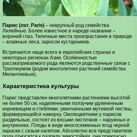
Парис (лат. Paris)
– некрупный род семейства
Лилейные. Более известное в народе название –
вороний глаз. Типичные места произрастания в природе
– влажные леса, заросли кустарников.
Встречается чаще всего в европейских странах и
некоторых регионах Азии. Особенностью
рассматриваемого рода являются родственные связи с
Триллиумом (родом многолетних растений семейства
Мелантиевые).
Характеристика культуры
Парис представлен многолетними растениями высотой
не более 50 см, наделенными ползучим удлиненным
корневищем и стеблями, увенчанными мутовкой листвы,
формирующейся наверху. Околоцветники у парисов
раздельные, состоят из восьми листочков – наружных и
внутренних. Плоды в виде многосемянных ягод черной
окраски с сизым налетом. Абсолютно все представители
рода относятся к разряду зимостойких, они прекрасно