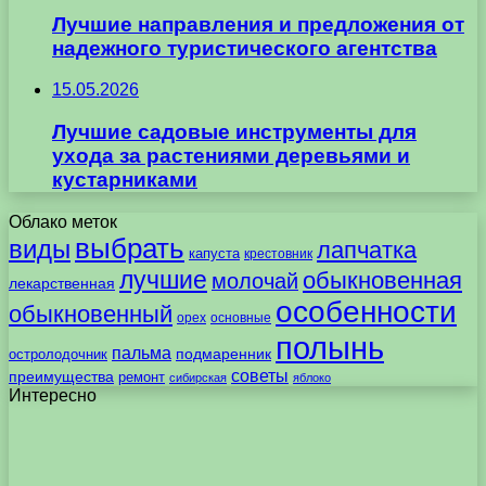
Лучшие направления и предложения от
надежного туристического агентства
15.05.2026
Лучшие садовые инструменты для
ухода за растениями деревьями и
кустарниками
Облако меток
выбрать
виды
лапчатка
капуста
крестовник
лучшие
обыкновенная
молочай
лекарственная
особенности
обыкновенный
орех
основные
полынь
пальма
подмаренник
остролодочник
советы
преимущества
ремонт
сибирская
яблоко
Интересно