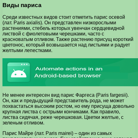
Виды париса
Среди известных видов стоит отметить парис осевой
(лат. Paris axialis). Он представлен низкорослыми
растениями, стебель которых увенчан сердцевидной
листвой с фиолетовыми черешками, часто с
красноватым отливом. Также растению присущ короткий
цветонос, который возвышается над листьями и радует
желтыми лепестками.
Не менее интересен вид парис Фаргеса (Paris fargesii).
Он, как и предыдущий представитель рода, не может
похвастаться высоким ростом, но ему присуща довольно
крупная листва с острыми кончиками. Как правило,
листва сидячая, реже черешковая. Цветки желтые, с
зеленым отливом.
Парис Майре (лат. Paris mairei) – один из самых