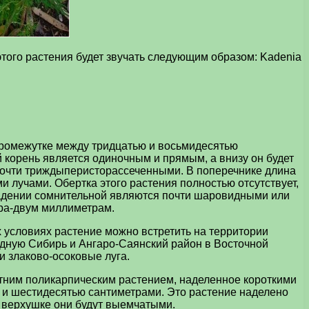
этого растения будет звучать следующим образом: Kadenia
 промежутке между тридцатью и восьмидесятью
й корень является одиночным и прямым, а внизу он будет
почти триждыперисторассеченными. В поперечнике длина
 лучами. Обертка этого растения полностью отсутствует,
 кадении сомнительной являются почти шаровидными или
ора-двум миллиметрам.
 условиях растение можно встретить на территории
адную Сибирь и Ангаро-Саянский район в Восточной
и злаково-осоковые луга.
етним поликарпическим растением, наделенное короткими
 и шестидесятью сантиметрами. Это растение наделено
а верхушке они будут выемчатыми.