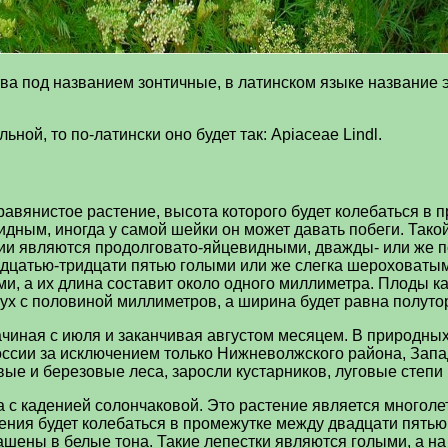
ва под названием зонтичные, в латинском языке название 
ной, то по-латински оно будет так: Apiaceae Lindl.
равянистое растение, высота которого будет колебаться в
идным, иногда у самой шейки он может давать побеги. Тако
нии являются продолговато-яйцевидными, дважды- или же 
дцатью-тридцати пятью голыми или же слегка шероховатыми
ими, а их длина составит около одного миллиметра. Плоды
вух с половиной миллиметров, а ширина будет равна полут
чиная с июля и заканчивая августом месяцем. В природных
России за исключением только Нижневолжского района, Зап
ые и березовые леса, заросли кустарников, луговые степи 
а с каденией солончаковой. Это растение является многол
ения будет колебаться в промежутке между двадцати пятью
ашены в белые тона. Такие лепестки являются голыми, а н