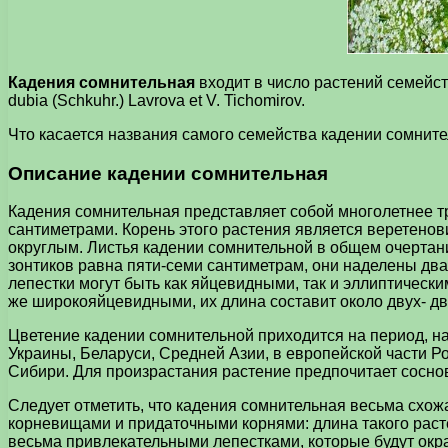
Кадения сомнительная
входит в число растений семейст
dubia (Schkuhr.) Lavrova et V. Tichomirov.
Что касается названия самого семейства кадении сомнитель
Описание кадении сомнительная
Кадения сомнительная представляет собой многолетнее т
сантиметрами. Корень этого растения является веретенов
округлым. Листья кадении сомнительной в общем очерта
зонтиков равна пяти-семи сантиметрам, они наделены два
лепестки могут быть как яйцевидными, так и эллиптическ
же широкояйцевидными, их длина составит около двух- д
Цветение кадении сомнительной приходится на период, на
Украины, Беларуси, Средней Азии, в европейской части 
Сибири. Для произрастания растение предпочитает соснов
Следует отметить, что кадения сомнительная весьма схож
корневищами и придаточными корнями: длина такого раст
весьма привлекательными лепестками, которые будут окр