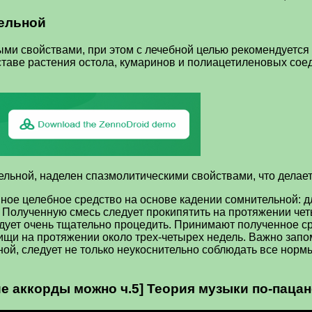
ельной
и свойствами, при этом с лечебной целью рекомендуется 
аве растения остола, кумаринов и полиацетиленовых соеди
ельной, наделен спазмолитическими свойствами, что делае
ное целебное средство на основе кадении сомнительной: дл
. Полученную смесь следует прокипятить на протяжении чет
ледует очень тщательно процедить. Принимают полученное с
 пищи на протяжении около трех-четырех недель. Важно за
ой, следует не только неукоснительно соблюдать все нормы
аккорды можно ч.5] Теория музыки по-пацан