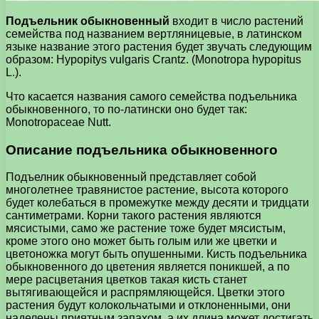
Подъельник обыкновенный
входит в число растений
семейства под названием вертляницевые, в латинском
языке название этого растения будет звучать следующим
образом: Hypopitys vulgaris Crantz. (Monotropa hypopitus
L.).
Что касается названия самого семейства подъельника
обыкновенного, то по-латински оно будет так:
Monotropaceae Nutt.
Описание подъельника обыкновенного
Подъелник обыкновенный представляет собой
многолетнее травянистое растение, высота которого
будет колебаться в промежутке между десяти и тридцати
сантиметрами. Корни такого растения являются
мясистыми, само же растение тоже будет мясистым,
кроме этого оно может быть голым или же цветки и
цветоножка могут быть опушенными. Кисть подъельника
обыкновенного до цветения является поникшей, а по
мере расцветания цветков такая кисть станет
вытягивающейся и распрямляющейся. Цветки этого
растения будут колокольчатыми и отклоненными, они
наделены приятным запахом, а их длина может достигать