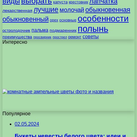
выбрать
виды
лапчатка
капуста
крестовник
лучшие
обыкновенная
молочай
лекарственная
особенности
обыкновенный
орех
основные
полынь
пальма
подмаренник
остролодочник
советы
преимущества
ремонт
просвирник
прострел
Интересно
Популярное
02.05.2024
Букеты невесты белого цвета: идеи и