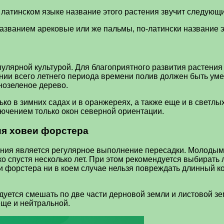
 латинском языке название этого растения звучит следующи
азванием арековые или же пальмы, по-латински название эт
опулярной культурой. Для благоприятного развития растен
нии всего летнего периода времени полив должен быть ум
нозеленое дерево.
ько в зимних садах и в оранжереях, а также еще и в светл
лючением только окон северной ориентации.
ия ховеи форстера
ения является регулярное выполнение пересадки. Молодым 
о спустя несколько лет. При этом рекомендуется выбирать
еи форстера ни в коем случае нельзя повреждать длинный к
дуется смешать по две части дерновой земли и листовой зем
еще и нейтральной.