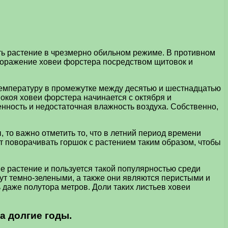
ать растение в чрезмерно обильном режиме. В противном
т поражение ховеи форстера посредством щитовок и
 температуру в промежутке между десятью и шестнадцатью
окоя ховеи форстера начинается с октября и
нность и недостаточная влажность воздуха. Собственно,
то важно отметить то, что в летний период времени
ет поворачивать горшок с растением таким образом, чтобы
е растение и пользуется такой популярностью среди
ут темно-зелеными, а также они являются перистыми и
ь даже полутора метров. Доли таких листьев ховеи
а долгие годы.