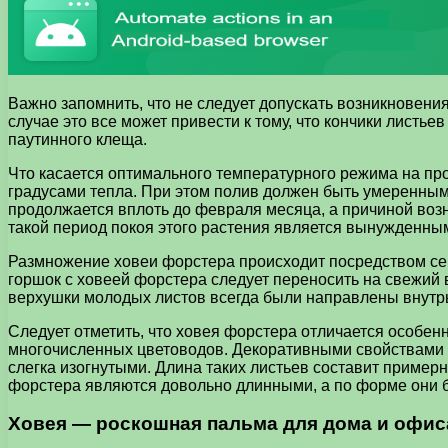
Важно запомнить, что не следует допускать возникновени
случае это все может привести к тому, что кончики листь
паутинного клеща.
Что касается оптимального температурного режима на пр
градусами тепла. При этом полив должен быть умеренным,
продолжается вплоть до февраля месяца, а причиной возн
такой период покоя этого растения является вынужденны
Размножение ховеи форстера происходит посредством семя
горшок с ховеей форстера следует переносить на свежий 
верхушки молодых листов всегда были направлены внутр
Следует отметить, что ховея форстера отличается особен
многочисленных цветоводов. Декоративными свойствами н
слегка изогнутыми. Длина таких листьев составит примерн
форстера являются довольно длинными, а по форме они 
Ховея — роскошная пальма для дома и офиса.