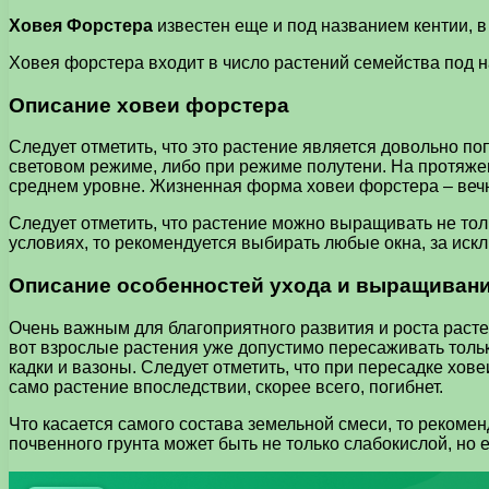
Ховея Форстера
известен еще и под названием кентии, в
Ховея форстера входит в число растений семейства под н
Описание ховеи форстера
Следует отметить, что это растение является довольно п
световом режиме, либо при режиме полутени. На протяже
среднем уровне. Жизненная форма ховеи форстера – веч
Следует отметить, что растение можно выращивать не тол
условиях, то рекомендуется выбирать любые окна, за иск
Описание особенностей ухода и выращиван
Очень важным для благоприятного развития и роста раст
вот взрослые растения уже допустимо пересаживать тольк
кадки и вазоны. Следует отметить, что при пересадке хов
само растение впоследствии, скорее всего, погибнет.
Что касается самого состава земельной смеси, то рекомен
почвенного грунта может быть не только слабокислой, но 