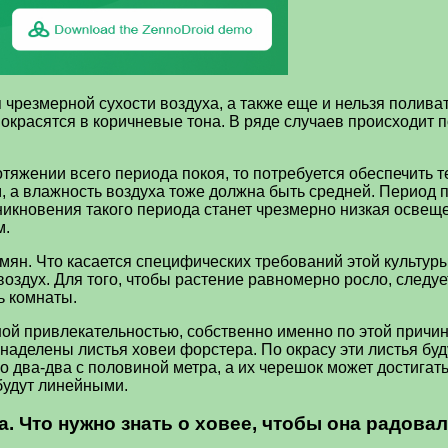
я чрезмерной сухости воздуха, а также еще и нельзя полив
ев окрасятся в коричневые тона. В ряде случаев происходи
отяжении всего периода покоя, то потребуется обеспечить
 а влажность воздуха тоже должна быть средней. Период п
икновения такого периода станет чрезмерно низкая освеще
м.
н. Что касается специфических требований этой культуры, 
воздух. Для того, чтобы растение равномерно росло, следу
ь комнаты.
ной привлекательностью, собственно именно по этой причин
аделены листья ховеи форстера. По окрасу эти листья буд
о два-два с половиной метра, а их черешок может достигат
будут линейными.
 Что нужно знать о ховее, чтобы она радовал