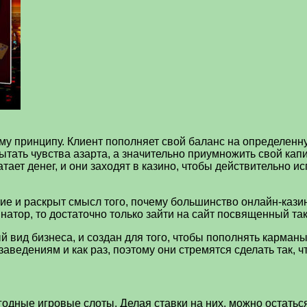
у принципу. Клиент пополняет свой баланс на определенную
спытать чувства азарта, а значительно приумножить свой 
атает денег, и они заходят в казино, чтобы действительно 
тие и раскрыт смысл того, почему большинство онлайн-каз
минатор, то достаточно только зайти на сайт посвященный та
 вид бизнеса, и создан для того, чтобы пополнять карман
заведениям и как раз, поэтому они стремятся сделать так, 
одные игровые слоты. Делая ставки на них, можно остаться 