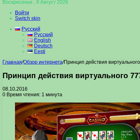
Воскресенье , 9 Август 2026
Войти
Switch skin
Русский
Русский
English
Deutsch
Eesti
Главная
/
Обзор интернета
/
Принцип действия виртуального
Принцип действия виртуального 77
08.10.2016
0
Время чтения: 1 минута