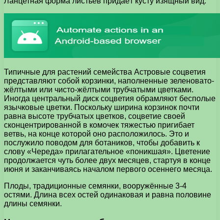
Ланцетная форма листьев придаёт кусту изящный вид.
Типичные для растений семейства Астровые соцветия
представляют собой корзинки, наполненные зеленовато-
жёлтыми или чисто-жёлтыми трубчатыми цветками.
Иногда центральный диск соцветия обрамляют бесполые
язычковые цветки. Поскольку ширина корзинок почти
равна высоте трубчатых цветков, соцветие своей
сконцентрированной в комочек тяжестью пригибает
ветвь, на конце которой оно расположилось. Это и
послужило поводом для ботаников, чтобы добавить к
слову «Череда» прилагательное «поникшая». Цветение
продолжается чуть более двух месяцев, стартуя в конце
июня и заканчиваясь началом первого осеннего месяца.
Плоды, традиционные семянки, вооружённые 3-4
остями. Длина всех остей одинаковая и равна половине
длины семянки.