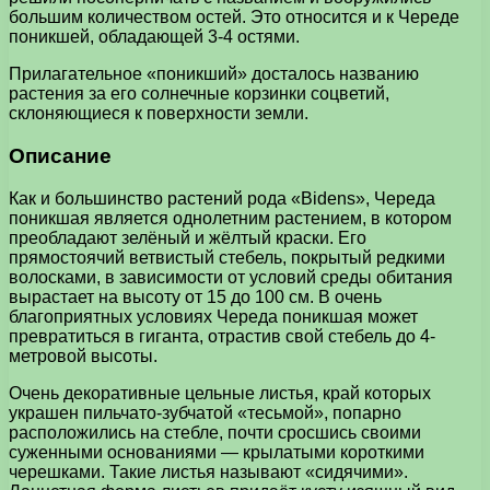
большим количеством остей. Это относится и к Череде
поникшей, обладающей 3-4 остями.
Прилагательное «поникший» досталось названию
растения за его солнечные корзинки соцветий,
склоняющиеся к поверхности земли.
Описание
Как и большинство растений рода «Bidens», Череда
поникшая является однолетним растением, в котором
преобладают зелёный и жёлтый краски. Его
прямостоячий ветвистый стебель, покрытый редкими
волосками, в зависимости от условий среды обитания
вырастает на высоту от 15 до 100 см. В очень
благоприятных условиях Череда поникшая может
превратиться в гиганта, отрастив свой стебель до 4-
метровой высоты.
Очень декоративные цельные листья, край которых
украшен пильчато-зубчатой «тесьмой», попарно
расположились на стебле, почти сросшись своими
суженными основаниями — крылатыми короткими
черешками. Такие листья называют «сидячими».