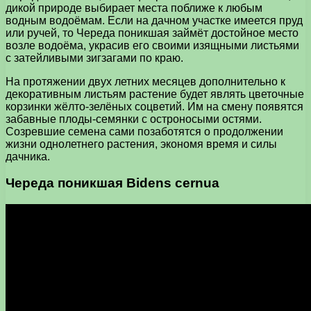
дикой природе выбирает места поближе к любым
водным водоёмам. Если на дачном участке имеется пруд
или ручей, то Череда поникшая займёт достойное место
возле водоёма, украсив его своими изящными листьями
с затейливыми зигзагами по краю.
На протяжении двух летних месяцев дополнительно к
декоративным листьям растение будет являть цветочные
корзинки жёлто-зелёных соцветий. Им на смену появятся
забавные плоды-семянки с остроносыми остями.
Созревшие семена сами позаботятся о продолжении
жизни однолетнего растения, экономя время и силы
дачника.
Череда поникшая Bidens cernua