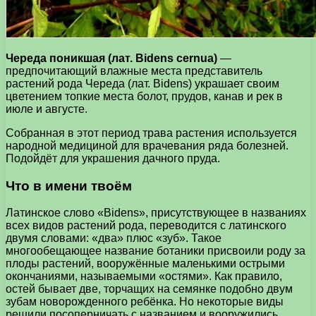
Череда поникшая (лат. Bidens cernua)
—
предпочитающий влажные места представитель
растений рода Череда (лат. Bidens) украшает своим
цветением топкие места болот, прудов, канав и рек в
июле и августе.
Собранная в этот период трава растения используется
народной медициной для врачевания ряда болезней.
Подойдёт для украшения дачного пруда.
Что в имени твоём
Латинское слово «Bidens», присутствующее в названиях
всех видов растений рода, переводится с латинского
двумя словами: «два» плюс «зуб». Такое
многообещающее название ботаники присвоили роду за
плоды растений, вооружённые маленькими острыми
окончаниями, называемыми «остями». Как правило,
остей бывает две, торчащих на семянке подобно двум
зубам новорожденного ребёнка. Но некоторые виды
решили посоперничать с названием и вооружились