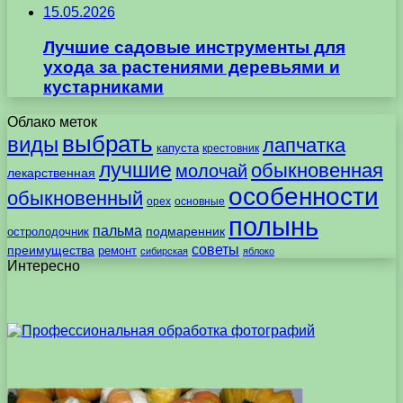
15.05.2026
Лучшие садовые инструменты для
ухода за растениями деревьями и
кустарниками
Облако меток
выбрать
виды
лапчатка
капуста
крестовник
лучшие
обыкновенная
молочай
лекарственная
особенности
обыкновенный
орех
основные
полынь
пальма
подмаренник
остролодочник
советы
преимущества
ремонт
сибирская
яблоко
Интересно