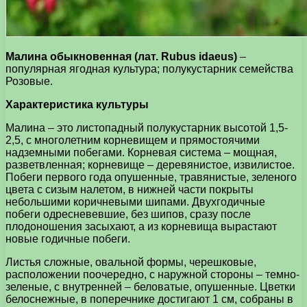
Малина обыкновенная (лат. Rubus idaeus)
–
популярная ягодная культура; полукустарник семейства
Розовые.
Характеристика культуры
Малина – это листопадный полукустарник высотой 1,5-
2,5, с многолетним корневищем и прямостоячими
надземными побегами. Корневая система – мощная,
разветвленная; корневище – деревянистое, извилистое.
Побеги первого года опушенные, травянистые, зеленого
цвета с сизым налетом, в нижней части покрыты
небольшими коричневыми шипами. Двухгодичные
побеги одресневевшие, без шипов, сразу после
плодоношения засыхают, а из корневища вырастают
новые годичные побеги.
Листья сложные, овальной формы, черешковые,
расположении поочередно, с наружной стороны – темно-
зеленые, с внутренней – беловатые, опушенные. Цветки
белоснежные, в поперечнике достигают 1 см, собраны в