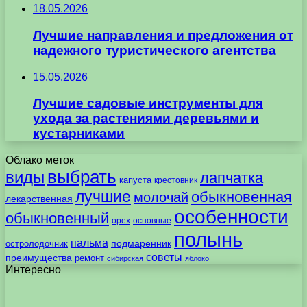
18.05.2026
Лучшие направления и предложения от
надежного туристического агентства
15.05.2026
Лучшие садовые инструменты для
ухода за растениями деревьями и
кустарниками
Облако меток
выбрать
виды
лапчатка
капуста
крестовник
лучшие
обыкновенная
молочай
лекарственная
особенности
обыкновенный
орех
основные
полынь
пальма
подмаренник
остролодочник
советы
преимущества
ремонт
сибирская
яблоко
Интересно