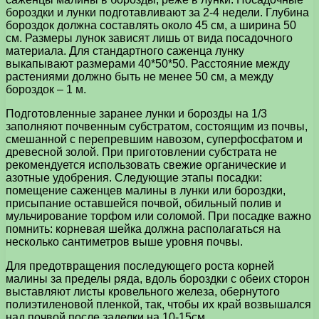
бороздки и лунки подготавливают за 2-4 недели. Глубина
бороздок должна составлять около 45 см, а ширина 50
см. Размеры лунок зависят лишь от вида посадочного
материала. Для стандартного саженца лунку
выкапывают размерами 40*50*50. Расстояние между
растениями должно быть не менее 50 см, а между
бороздок – 1 м.
Подготовленные заранее лунки и борозды на 1/3
заполняют почвенным субстратом, состоящим из почвы,
смешанной с перепревшим навозом, суперфосфатом и
древесной золой. При приготовлении субстрата не
рекомендуется использовать свежие органические и
азотные удобрения. Следующие этапы посадки:
помещение саженцев малины в лунки или бороздки,
присыпание оставшейся почвой, обильный полив и
мульчирование торфом или соломой. При посадке важно
помнить: корневая шейка должна располагаться на
несколько сантиметров выше уровня почвы.
Для предотвращения последующего роста корней
малины за пределы ряда, вдоль бороздки с обеих сторон
выставляют листы кровельного железа, обернутого
полиэтиленовой пленкой, так, чтобы их край возвышался
над почвой после заделки на 10-15см.