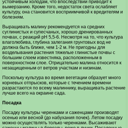
устойчивым холодам, что впоследствии приводит к
вымерзанию. Кроме того, недостаток света ослабляет
культуру, она становится восприимчивой к вредителям и
болезням.
Выращивать малину рекомендуется на средних
суглинистых и супесчаных, хорошо дренированных
почвах, с реакций рН 5,5-6. Несмотря на то, что культура
влаголюбива, глубина залегания грунтовых вод не
должна быть ближе, чем 1-2 м. Не пригодны для
возделывания растения тяжелые глинистые почвы с
большим слоем известняка, расположенным в
поверхностном слое. Отрицательно малина относится к
незащищенным от ветров участкам и низинам.
Поскольку культура во время вегетации образует много
корневых отпрысков, которые с течением времени
разрастаются по всему малиннику, выращивать растение
лучше всего на окраине сада.
Посадка
Посадку культуры черенками и саженцами производят
осенью или весной (до набухания почек). Летом посадку
можно осуществлять только черенками. Высаживают
саженцы малины в борозды, реже в лунки. Посадочные