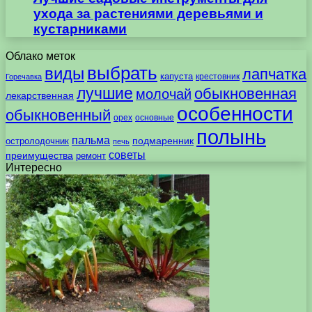
ухода за растениями деревьями и
кустарниками
Облако меток
выбрать
виды
лапчатка
капуста
крестовник
Горечавка
лучшие
обыкновенная
молочай
лекарственная
особенности
обыкновенный
орех
основные
полынь
пальма
подмаренник
остролодочник
печь
советы
преимущества
ремонт
Интересно