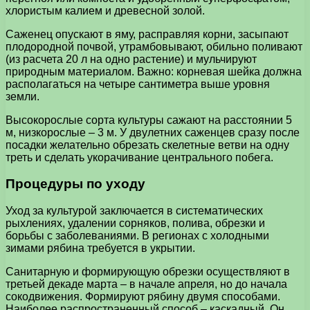
хлористым калием и древесной золой.
Саженец опускают в яму, расправляя корни, засыпают
плодородной почвой, утрамбовывают, обильно поливают
(из расчета 20 л на одно растение) и мульчируют
природным материалом. Важно: корневая шейка должна
располагаться на четыре сантиметра выше уровня
земли.
Высокорослые сорта культуры сажают на расстоянии 5
м, низкорослые – 3 м. У двулетних саженцев сразу после
посадки желательно обрезать скелетные ветви на одну
треть и сделать укорачивание центрального побега.
Процедуры по уходу
Уход за культурой заключается в систематических
рыхлениях, удалении сорняков, полива, обрезки и
борьбы с заболеваниями. В регионах с холодными
зимами рябина требуется в укрытии.
Санитарную и формирующую обрезки осуществляют в
третьей декаде марта – в начале апреля, но до начала
сокодвижения. Формируют рябину двумя способами.
Наиболее распространенный способ – каскадный. Он