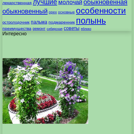
лучшие
обыкновенная
молочай
лекарственная
особенности
обыкновенный
орех
основные
полынь
пальма
подмаренник
остролодочник
советы
преимущества
ремонт
сибирская
яблоко
Интересно