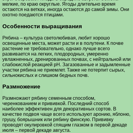
мелкие, по краю округлые. Ягоды длительно время
остаются на ветках, иногда остаются до самой зимы. Они
охотно поедаются птицами.
Особенности выращивания
Рябина – культура светолюбивая, любит хорошо
освещенные места, может расти и в полутени. К почве
растение не требовательно, однако лучше всего
развивается на легких, плодородных, умеренно
увлажненных, дренированных почвах, с нейтральной или
слабокислой реакцией рН. Загазованные и задымленные
участки рябина не приемлет. Также не потерпит сырых,
сильнокислых и слишком бедных почв.
Размножение
Размножают рябину семенным способом,
черенкованием и прививкой. Последний способ
наиболее эффективен для декоративных сортов. В
качестве подвоя чаще всего используют аронию, яблоню,
грушу, боярышник или рябину финскую. Прививку
проводят окулировкой спящим глазком в первой декаде
июля – первой декаде августа.