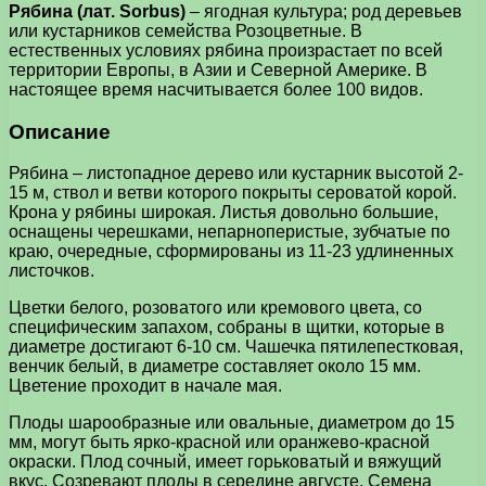
Рябина (лат. Sorbus)
– ягодная культура; род деревьев
или кустарников семейства Розоцветные. В
естественных условиях рябина произрастает по всей
территории Европы, в Азии и Северной Америке. В
настоящее время насчитывается более 100 видов.
Описание
Рябина – листопадное дерево или кустарник высотой 2-
15 м, ствол и ветви которого покрыты сероватой корой.
Крона у рябины широкая. Листья довольно большие,
оснащены черешками, непарноперистые, зубчатые по
краю, очередные, сформированы из 11-23 удлиненных
листочков.
Цветки белого, розоватого или кремового цвета, со
специфическим запахом, собраны в щитки, которые в
диаметре достигают 6-10 см. Чашечка пятилепестковая,
венчик белый, в диаметре составляет около 15 мм.
Цветение проходит в начале мая.
Плоды шарообразные или овальные, диаметром до 15
мм, могут быть ярко-красной или оранжево-красной
окраски. Плод сочный, имеет горьковатый и вяжущий
вкус. Созревают плоды в середине августе. Семена