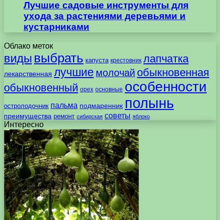
Лучшие садовые инструменты для
ухода за растениями деревьями и
кустарниками
Облако меток
выбрать
виды
лапчатка
капуста
крестовник
лучшие
обыкновенная
молочай
лекарственная
особенности
обыкновенный
орех
основные
полынь
пальма
подмаренник
остролодочник
советы
преимущества
ремонт
сибирская
яблоко
Интересно