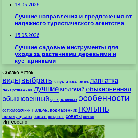
18.05.2026
Лучшие направления и предложения от
надежного туристического агентства
15.05.2026
Лучшие садовые инструменты для
ухода за растениями деревьями и
кустарниками
Облако меток
выбрать
виды
лапчатка
капуста
крестовник
лучшие
обыкновенная
молочай
лекарственная
особенности
обыкновенный
орех
основные
полынь
пальма
подмаренник
остролодочник
советы
преимущества
ремонт
сибирская
яблоко
Интересно