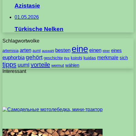
Azistasie
01.05.2026
Türkische Nelken
Schlagwortwolke
eine
arten
besten
einen
eines
artemisia
auml
auswahl
einer
gehört
euphorbia
merkmale
sich
geschichte
koirohi
kuidas
ihre
tipps
vorteile
uuml
wählen
wermut
Interessant