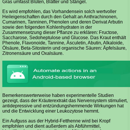
Gras umfasst Blüten, Blätter und Stängel.
Es wird empfohlen, das Vorhandensein solch wertvoller
Heileigenschaften durch den Gehalt an Anthrachinonen,
Cumarinen, Tanninen, Phenolen und deren Derivat Arbutin
sowie den folgenden Kohlenhydraten in der
Zusammensetzung dieser Pflanze zu erklären: Fructose,
Saccharose, Sedoheptulose und Glucose. Das Kraut enthält
Phenole, Flavonoide, Tannine, Äsculetin, Abutin, Alkaloide,
Ölsäure, Beta-Sitosterin und organische Säuren: Äpfelsäure,
Zitronensäure und Oxalsäure.
Bemerkenswerterweise haben experimentelle Studien
gezeigt, dass der Kräuterextrakt das Nervensystem stimuliert,
antidepressive und entzündungshemmende Wirkungen hat
und die Entwicklung einer Leukozytose hemmt.
Ein Aufguss aus der Hybrid-Fetthenne wird bei Kropf
empfohlen und dient außerdem als Abführmittel,