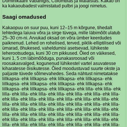
Dominikaani Vabariigis, Colombias ja Malaisias. Kakao on
ka kakaoubadest valmistatud pulbri ja joogi nimetus.
Saagi omadused
Kakaopuu on suur puu, kuni 12–15 m kõrgune, tihedalt
lehtedega laiuva võra ja sirge tüvega, mille läbimõõt ulatub
25–30 cm-ni. Arvukad oksad on võra ümber keerdudes
paiknenud. Lehed on rohelised, terved, piklik-elliptilised või
ümarad, õhukesed, vaheldumisi asetsevad, lühikeste
leherootsudega, kuni 30 cm pikkused. Õied on väikesed,
kuni 1, 5 cm läbimõõduga, punakasroosad või
roosakasvalged, kogunenud lühikestel vartel asuvatesse
kiharatesse õisikutesse. Õied moodustuvad suurte okste ja
paljaste tüvede sõlmevahedes. Seda nähtust nimetatakse
lillkapsa- ehk lillkapsa- ehk lillkapsa- ehk lillkapsa- ehk
lillkapsa- ehk lillkapsa- ehk lillkapsa- ehk lillkapsa- ehk
lillkapsa- ehk lillkapsa- ehk lillkapsa- ehk lilla- ehk lilla- ehk
lilla- ehk lilla- ehk lilla- ehk lilla- ehk lilla- ehk lilla- ehk lilla-
ehk lilla- ehk lilla- ehk lilla- ehk lilla- ehk lilla- ehk lilla- ehk
lilla- ehk lilla- ehk lilla- ehk lilla- ehk lilla- ehk lilla- ehk lilla-
ehk lilla- ehk lilla- ehk lilla- ehk lilla- ehk lilla- ehk lilla- ehk
lilla- ehk lilla- ehk lilla- ehk lilla- ehk lilla- ehk lilla- ehk lilla-
ehk lilla- ehk lilla- ehk lilla- ehk lilla- ehk lilla- ehk lilla- ehk
lilla- ehk lilla- ehk lilla- ehk lilla- ehk lilla- ehk lilla- ehk lilla-