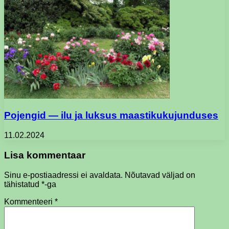
Pojengid — ilu ja luksus maastikukujunduses
11.02.2024
Lisa kommentaar
Sinu e-postiaadressi ei avaldata.
Nõutavad väljad on
tähistatud
*
-ga
Kommenteeri
*