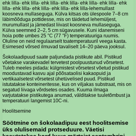
ehk lilla- ehk lilla- ehk lilla- ehk lilla- ehk lilla- ehk lilla- ehk
lilla- ehk lilla- ehk lilla- ehk lilla- ehk lilla-lehemullast
koosneva mullaseguga. Külva kitsas ots ülespoole 7–8 cm
läbimõõduga pottidesse, mis on täidetud lehemüljest,
murumullast ja jämedast liivast koosneva mullaseguga.
Külva seemned 2–2, 5 cm sügavusele. Kuni idanemiseni
hoia potte umbes 25 °C (77 °F) temperatuuriga ruumis.
Oluline on neid regulaarselt toatemperatuuril veega kasta.
Esimesed võrsed ilmuvad tavaliselt 14–20 päeva jooksul.
Šokolaadipuud saate paljundada pistikute abil. Pistikud
võetakse varakevadel tervetest poolpuustunud võrsetest.
Tuleb meeles pidada: külgmistest võrsetest võetud pistikud
moodustavad kasvu ajal põõsataolisi kakaopuid ja
vertikaalsetest võrsetest ühetüvelised puud. Pistikud
istutatakse konteineritesse, kus on viljakas substraat, mis on
segatud liivaga võrdsetes osades. Kuuma ilmaga
varjutatakse pistikutega anumad, välditakse tuuletõmbust ja
temperatuuri langemist 10C-ni.
Hoolitsemine
Söötmine on šokolaadipuu eest hoolitsemise
üks olulisemaid protseduure. Väetisi