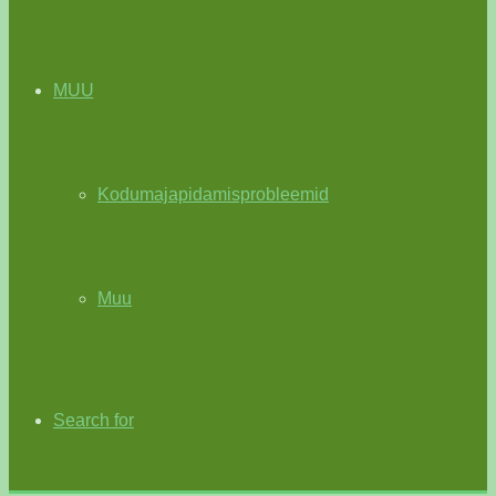
MUU
Kodumajapidamisprobleemid
Muu
Search for