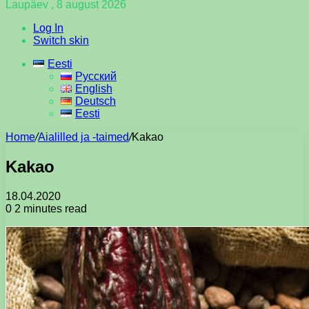
Laupäev , 8 august 2026
Log In
Switch skin
Eesti
Русский
English
Deutsch
Eesti
Home
/
Aialilled ja -taimed
/
Kakao
Kakao
18.04.2020
0
2 minutes read