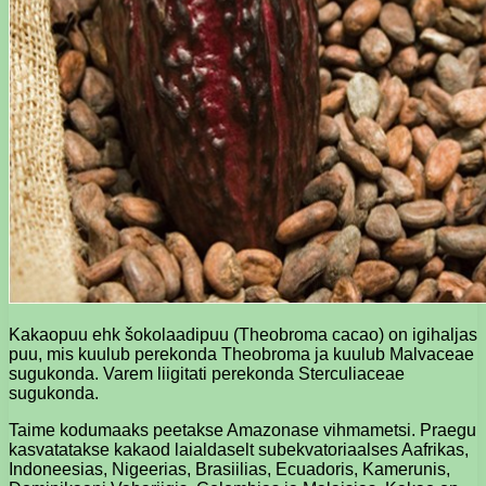
Kakaopuu ehk šokolaadipuu (Theobroma cacao) on igihaljas
puu, mis kuulub perekonda Theobroma ja kuulub Malvaceae
sugukonda. Varem liigitati perekonda Sterculiaceae
sugukonda.
Taime kodumaaks peetakse Amazonase vihmametsi. Praegu
kasvatatakse kakaod laialdaselt subekvatoriaalses Aafrikas,
Indoneesias, Nigeerias, Brasiilias, Ecuadoris, Kamerunis,