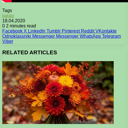
Tags
какао
18.04.2020
0
2 minutes read
Facebook
X
LinkedIn
Tumblr
Pinterest
Reddit
VKontakte
Odnoklassniki
Messenger
Messenger
WhatsApp
Telegram
Viber
RELATED ARTICLES