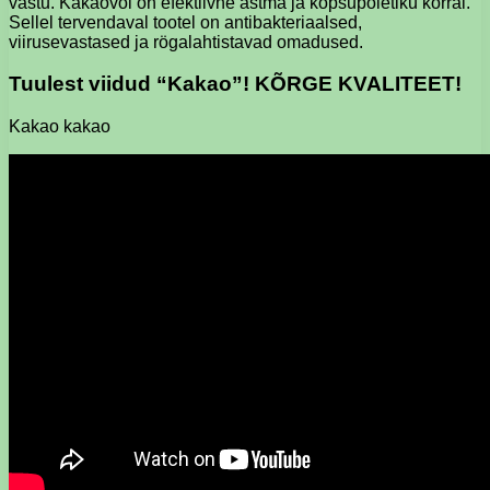
vastu. Kakaovõi on efektiivne astma ja kopsupõletiku korral.
Sellel tervendaval tootel on antibakteriaalsed,
viirusevastased ja rögalahtistavad omadused.
Tuulest viidud “Kakao”! KÕRGE KVALITEET!
Kakao kakao