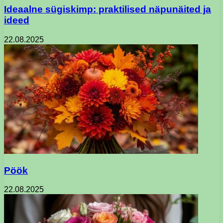
Ideaalne sügiskimp: praktilised näpunäited ja
ideed
22.08.2025
Pöök
22.08.2025