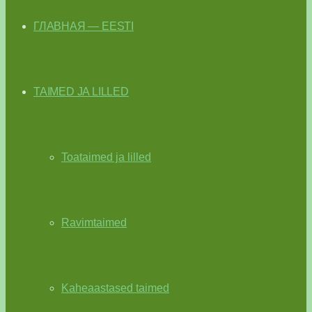
ГЛАВНАЯ — EESTI
TAIMED JA LILLED
Toataimed ja lilled
Ravimtaimed
Kaheaastased taimed