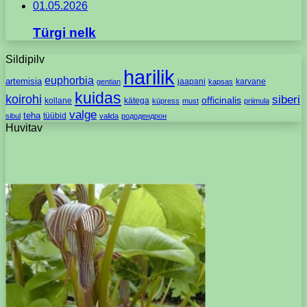
01.05.2026
Türgi nelk
Sildipilv
harilik
euphorbia
artemisia
jaapani
karvane
gentian
kapsas
kuidas
koirohi
siberi
officinalis
kollane
kätega
küpress
must
priimula
valge
teha
tüübid
sibul
valida
рододендрон
Huvitav