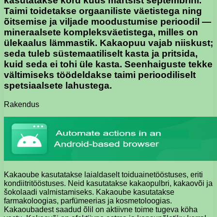
kasutatakse kord kuus märtsist septembrini.
Taimi toidetakse orgaaniliste väetistega ning
õitsemise ja viljade moodustumise perioodil —
mineraalsete kompleksväetistega, milles on
ülekaalus lämmastik. Kakaopuu vajab niiskust;
seda tuleb süstemaatiliselt kasta ja pritsida,
kuid seda ei tohi üle kasta. Seenhaiguste tekke
vältimiseks töödeldakse taimi perioodiliselt
spetsiaalsete lahustega.
Rakendus
Kakaoube kasutatakse laialdaselt toiduainetööstuses, eriti
kondiitritööstuses. Neid kasutatakse kakaopulbri, kakaovõi ja
šokolaadi valmistamiseks. Kakaoube kasutatakse
farmakoloogias, parfümeerias ja kosmetoloogias.
Kakaoubadest saadud õlil on aktiivne toime tugeva köha