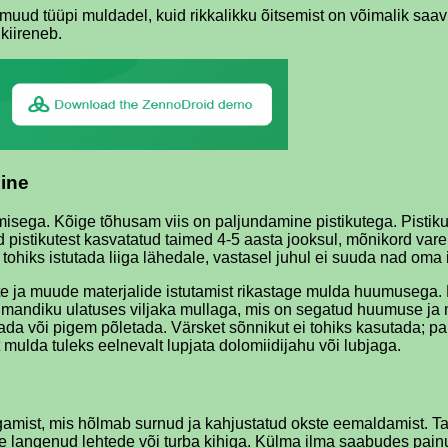
 muud tüüpi muldadel, kuid rikkalikku õitsemist on võimalik saa
 kiireneb.
mine
isega. Kõige tõhusam viis on paljundamine pistikutega. Pistiku
pistikutest kasvatatud taimed 4-5 aasta jooksul, mõnikord vare
hiks istutada liiga lähedale, vastasel juhul ei suuda nad oma i
te ja muude materjalide istutamist rikastage mulda huumusega.
olmandiku ulatuses viljaka mullaga, mis on segatud huumuse ja m
stada või pigem põletada. Värsket sõnnikut ei tohiks kasutad
 mulda tuleks eelnevalt lupjata dolomiidijahu või lubjaga.
amist, mis hõlmab surnud ja kahjustatud okste eemaldamist. Tal
e langenud lehtede või turba kihiga. Külma ilma saabudes pain