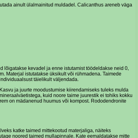
vutada ainult ülalmainitud muldadel. Calicanthus areneb väga
d lõigatakse kevadel ja enne istutamist töödeldakse neid 0,
m. Materjal istutatakse üksikult või rühmadena. Taimede
ndividuaalsust täielikult väljendada.
 Kasvu ja juurte moodustumise kiirendamiseks tuleks mulda
ineraalväetistega, kuid noore taime juurestik ei tohiks kokku
a; parem on mädanenud huumus või kompost. Rododendronite
veks katke taimed mittekootud materjaliga, näiteks
utage noored taimed mullapinnale. Kate eemaldatakse mitte