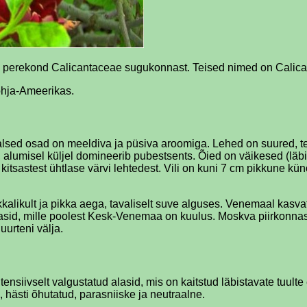
ste perekond Calicantaceae sugukonnast. Teised nimed on Calica
õhja-Ameerikas.
ed osad on meeldiva ja püsiva aroomiga. Lehed on suured, terv
 alumisel küljel domineerib pubestsents. Õied on väikesed (l
 kitsastest ühtlase värvi lehtedest. Vili on kuni 7 cm pikkune 
kalikult ja pikka aega, tavaliselt suve alguses. Venemaal kasvat
asid, mille poolest Kesk-Venemaa on kuulus. Moskva piirkonnas 
uurteni välja.
ensiivselt valgustatud alasid, mis on kaitstud läbistavate tuulte
 hästi õhutatud, parasniiske ja neutraalne.