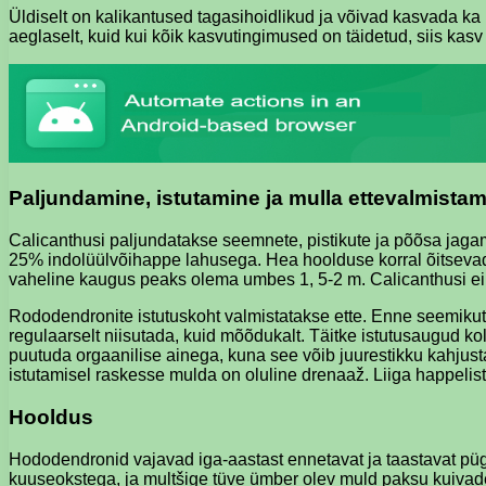
Üldiselt on kalikantused tagasihoidlikud ja võivad kasvada ka
aeglaselt, kuid kui kõik kasvutingimused on täidetud, siis kasv
Paljundamine, istutamine ja mulla ettevalmista
Calicanthusi paljundatakse seemnete, pistikute ja põõsa jagam
25% indolüülvõihappe lahusega. Hea hoolduse korral õitsevad 
vaheline kaugus peaks olema umbes 1, 5-2 m. Calicanthusi ei to
Rododendronite istutuskoht valmistatakse ette. Enne seemiku
regulaarselt niisutada, kuid mõõdukalt. Täitke istutusaugud k
puutuda orgaanilise ainega, kuna see võib juurestikku kahju
istutamisel raskesse mulda on oluline drenaaž. Liiga happelist
Hooldus
Hododendronid vajavad iga-aastast ennetavat ja taastavat püg
kuuseokstega, ja multšige tüve ümber olev muld paksu kuivad