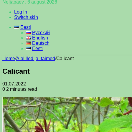
Neljapäev , 6 august 2026
Log In
Switch skin
Eesti
Русский
English
Deutsch
Eesti
Home
/
Aialilled ja -taimed
/
Calicant
Calicant
01.07.2022
0
2 minutes read