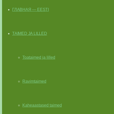
ГЛАВНАЯ — EESTI
TAIMED JA LILLED
Toataimed ja lilled
Ravimtaimed
Kaheaastased taimed