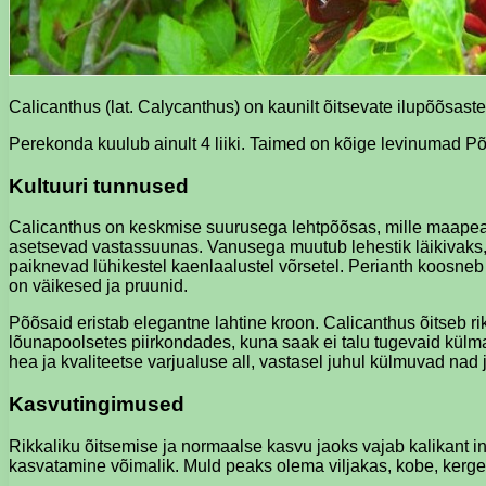
Calicanthus (lat. Calycanthus) on kaunilt õitsevate ilupõõsa
Perekonda kuulub ainult 4 liiki. Taimed on kõige levinumad P
Kultuuri tunnused
Calicanthus on keskmise suurusega lehtpõõsas, mille maapeals
asetsevad vastassuunas. Vanusega muutub lehestik läikivaks,
paiknevad lühikestel kaenlaalustel võrsetel. Perianth koosneb
on väikesed ja pruunid.
Põõsaid eristab elegantne lahtine kroon. Calicanthus õitseb rik
lõunapoolsetes piirkondades, kuna saak ei talu tugevaid külm
hea ja kvaliteetse varjualuse all, vastasel juhul külmuvad nad j
Kasvutingimused
Rikkaliku õitsemise ja normaalse kasvu jaoks vajab kalikant int
kasvatamine võimalik. Muld peaks olema viljakas, kobe, kerge,