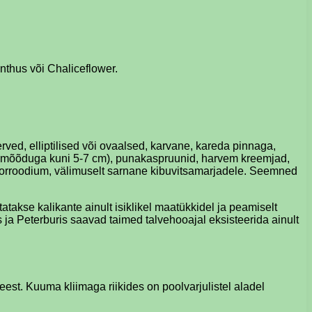
nthus või Chaliceflower.
ed, elliptilised või ovaalsed, karvane, kareda pinnaga,
äbimõõduga kuni 5-7 cm), punakaspruunid, harvem kreemjad,
künorroodium, välimuselt sarnane kibuvitsamarjadele. Seemned
atakse kalikante ainult isiklikel maatükkidel ja peamiselt
ja Peterburis saavad taimed talvehooajal eksisteerida ainult
 eest. Kuuma kliimaga riikides on poolvarjulistel aladel