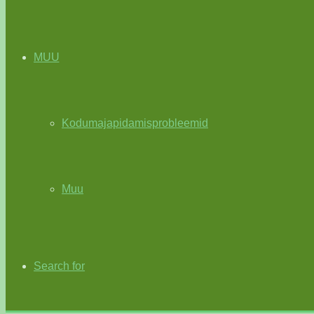
MUU
Kodumajapidamisprobleemid
Muu
Search for