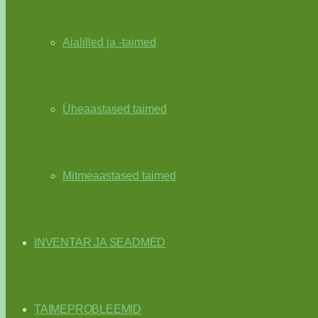
Aialilled ja -taimed
Üheaastased taimed
Mitmeaastased taimed
INVENTAR JA SEADMED
TAIMEPROBLEEMID