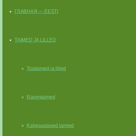
ГЛАВНАЯ — EESTI
TAIMED JA LILLED
Toataimed ja lilled
Ravimtaimed
Kaheaastased taimed