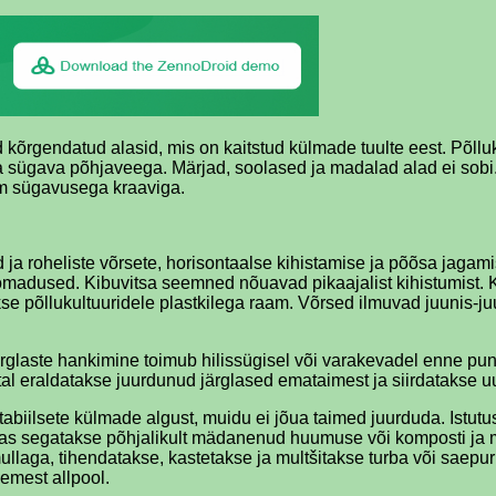
ud kõrgendatud alasid, mis on kaitstud külmade tuulte eest. Põl
ja sügava põhjaveega. Märjad, soolased ja madalad alad ei sobi. 
cm sügavusega kraaviga.
d ja roheliste võrsete, horisontaalse kihistamise ja põõsa ja
adused. Kibuvitsa seemned nõuavad pikaajalist kihistumist. Kül
põllukultuuridele plastkilega raam. Võrsed ilmuvad juunis-juul
laste hankimine toimub hilissügisel või varakevadel enne pun
tal eraldatakse juurdunud järglased emataimest ja siirdatakse u
tabiilsete külmade algust, muidu ei jõua taimed juurduda. Istu
as segatakse põhjalikult mädanenud huumuse või komposti ja m
llaga, tihendatakse, kastetakse ja multšitakse turba või saepu
emest allpool.