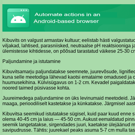
Kibuvits on valgust armastav kultuur; eelistab hästi valgustat
viljakad, lahtised, parasniisked, neutraalse pH reaktsiooniga 
ülemistesse kihtidesse, on põõsad tarastatud väikese 25-30 
Paljundamine ja istutamine
Kibuvitsamarju paljundatakse seemnete, juurevõsude, lignifie
kuna selle meetodiga lähevad kaotsi emataime omadused ja om
huumusekihina. Külvisügavus on 1-2 cm. Kevadel paigaldatakse 
noored taimed püsivasse kohta.
Juureimedega paljundamine on üks levinumaid meetodeid. Järg
maaga, perioodiliselt kastetakse ja künkatakse. Järgmisel aas
Kibuvitsa seemikud istutatakse sügisel, kuid paar kuud enne s
olema 40-45 cm ja laius — 45-50 cm. Aukust eemaldatud pinn
seemik langetatakse, sirgendades juuri, kaetakse ülejäänud mu
savipudrusse. Tähtis: juurekael peaks asuma 5-7 cm mulla tas