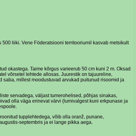
00 liiki. Vene Föderatsiooni territooriumil kasvab metsikult
etud okastega. Taime kõrgus varieerub 50 cm kuni 2 m. Oksad
l võrsetel lehtede allosas. Juurestik on tajuureline,
 saba, millest moodustuvad arvukad puitunud risoomid ja
kiliste servadega, väljast tumerohelised, põhjas sinakas,
ivad olla väga erinevat värvi (lumivalgest kuni erkpunase ja
espoole.
 kroonitud tupplehtedega, võib olla oranž, punane,
augustis-septembris ja ei lange pikka aega.