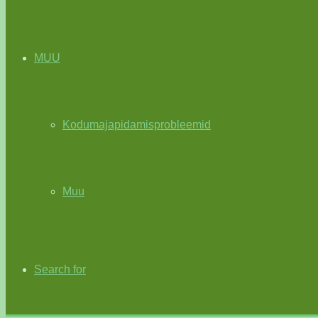
MUU
Kodumajapidamisprobleemid
Muu
Search for