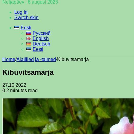
Neljapäev , 6 august 2026
Log In
Switch skin
Eesti
Русский
English
Deutsch
Eesti
Home
/
Aialilled ja -taimed
/
Kibuvitsamarja
Kibuvitsamarja
27.10.2022
0
2 minutes read