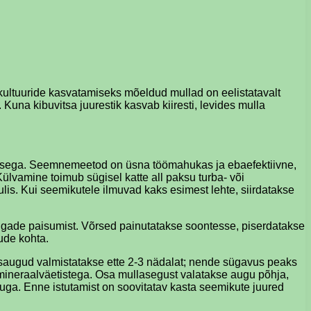
lukultuuride kasvatamiseks mõeldud mullad on eelistatavalt
Kuna kibuvitsa juurestik kasvab kiiresti, levides mulla
gamisega. Seemnemeetod on üsna töömahukas ja ebaefektiivne,
vamine toimub sügisel katte all paksu turba- või
is. Kui seemikutele ilmuvad kaks esimest lehte, siirdatakse
gade paisumist. Võrsed painutatakse soontesse, piserdatakse
ude kohta.
tusaugud valmistatakse ette 2-3 nädalat; nende sügavus peaks
ineraalväetistega. Osa mullasegust valatakse augu põhja,
ruga. Enne istutamist on soovitatav kasta seemikute juured