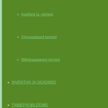
Aialilled ja -taimed
Üheaastased taimed
Mitmeaastased taimed
INVENTAR JA SEADMED
TAIMEPROBLEEMID