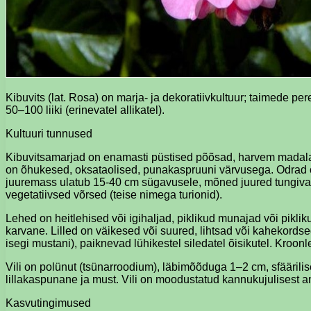
Kibuvits (lat. Rosa) on marja- ja dekoratiivkultuur; taimede 
50–100 liiki (erinevatel allikatel).
Kultuuri tunnused
Kibuvitsamarjad on enamasti püstised põõsad, harvem madalad
on õhukesed, oksataolised, punakaspruuni värvusega. Odrad on 
juuremass ulatub 15-40 cm sügavusele, mõned juured tungiva
vegetatiivsed võrsed (teise nimega turionid).
Lehed on heitlehised või igihaljad, piklikud munajad või piklik
karvane. Lilled on väikesed või suured, lihtsad või kahekordse
isegi mustani), paiknevad lühikestel siledatel õisikutel. Kroo
Vili on polünut (tsünarroodium), läbimõõduga 1–2 cm, sfäärilise
lillakaspunane ja must. Vili on moodustatud kannukujulisest a
Kasvutingimused