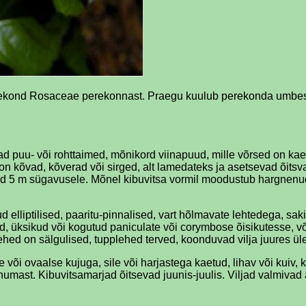
perekond Rosaceae perekonnast. Praegu kuulub perekonda umbes 5
 puu- või rohttaimed, mõnikord viinapuud, mille võrsed on ka
kõvad, kõverad või sirged, alt lamedateks ja asetsevad õitsvate
d 5 m sügavusele. Mõnel kibuvitsa vormil moodustub hargnenud
ud elliptilised, paaritu-pinnalised, vart hõlmavate lehtedega, sa
d, üksikud või kogutud paniculate või corymbose õisikutesse, võ
nlehed on sälgulised, tupplehed terved, koonduvad vilja juures ül
 või ovaalse kujuga, sile või harjastega kaetud, lihav või kuiv,
numast. Kibuvitsamarjad õitsevad juunis-juulis. Viljad valmivad 