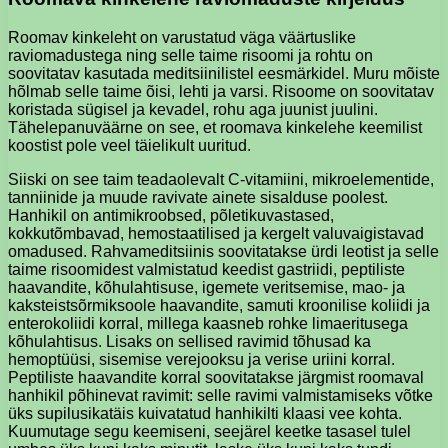
Roomav kinkeleht on varustatud väga väärtuslike
raviomadustega ning selle taime risoomi ja rohtu on
soovitatav kasutada meditsiinilistel eesmärkidel. Muru mõiste
hõlmab selle taime õisi, lehti ja varsi. Risoome on soovitatav
koristada sügisel ja kevadel, rohu aga juunist juulini.
Tähelepanuväärne on see, et roomava kinkelehe keemilist
koostist pole veel täielikult uuritud.
Siiski on see taim teadaolevalt C-vitamiini, mikroelementide,
tanniinide ja muude ravivate ainete sisalduse poolest.
Hanhikil on antimikroobsed, põletikuvastased,
kokkutõmbavad, hemostaatilised ja kergelt valuvaigistavad
omadused. Rahvameditsiinis soovitatakse ürdi leotist ja selle
taime risoomidest valmistatud keedist gastriidi, peptiliste
haavandite, kõhulahtisuse, igemete veritsemise, mao- ja
kaksteistsõrmiksoole haavandite, samuti kroonilise koliidi ja
enterokoliidi korral, millega kaasneb rohke limaeritusega
kõhulahtisus. Lisaks on sellised ravimid tõhusad ka
hemoptüüsi, sisemise verejooksu ja verise uriini korral.
Peptiliste haavandite korral soovitatakse järgmist roomaval
hanhikil põhinevat ravimit: selle ravimi valmistamiseks võtke
üks supilusikatäis kuivatatud hanhikilti klaasi vee kohta.
Kuumutage segu keemiseni, seejärel keetke tasasel tulel