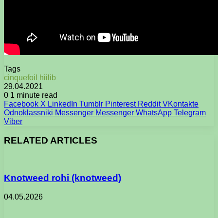
Tags
cinquefoil
hiilib
29.04.2021
0
1 minute read
Facebook
X
LinkedIn
Tumblr
Pinterest
Reddit
VKontakte
Odnoklassniki
Messenger
Messenger
WhatsApp
Telegram
Viber
RELATED ARTICLES
Knotweed rohi (knotweed)
04.05.2026