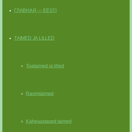
ГЛАВНАЯ — EESTI
TAIMED JA LILLED
Toataimed ja lilled
Ravimtaimed
Kaheaastased taimed