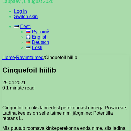
Laupäev , 8 august 2026
Log In
Switch skin
Eesti
Русский
English
Deutsch
Eesti
Home
/
Ravimtaimed
/
Cinquefoil hiilib
Cinquefoil hiilib
29.04.2021
0
1 minute read
Cinquefoil on üks taimedest perekonnast nimega Rosaceae;
Ladina keeles on selle taime nimi järgmine: Potentilla
reptans L.
Mis puutub roomava kinkeperekonna enda nime, siis ladina