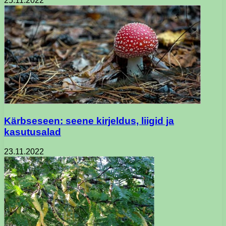
25.11.2022
Kärbseseen: seene kirjeldus, liigid ja
kasutusalad
23.11.2022