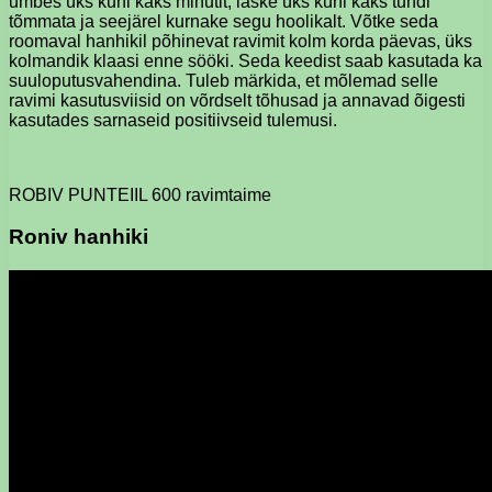
umbes üks kuni kaks minutit, laske üks kuni kaks tundi
tõmmata ja seejärel kurnake segu hoolikalt. Võtke seda
roomaval hanhikil põhinevat ravimit kolm korda päevas, üks
kolmandik klaasi enne sööki. Seda keedist saab kasutada ka
suuloputusvahendina. Tuleb märkida, et mõlemad selle
ravimi kasutusviisid on võrdselt tõhusad ja annavad õigesti
kasutades sarnaseid positiivseid tulemusi.
ROBIV PUNTEIIL 600 ravimtaime
Roniv hanhiki