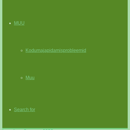
MUU
Kodumajapidamisprobleemid
Muu
Search for