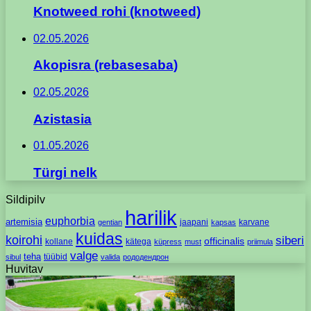
Knotweed rohi (knotweed)
02.05.2026
Akopisra (rebasesaba)
02.05.2026
Azistasia
01.05.2026
Türgi nelk
Sildipilv
harilik
euphorbia
artemisia
jaapani
karvane
gentian
kapsas
kuidas
koirohi
siberi
officinalis
kollane
kätega
küpress
must
priimula
valge
teha
tüübid
sibul
valida
рододендрон
Huvitav