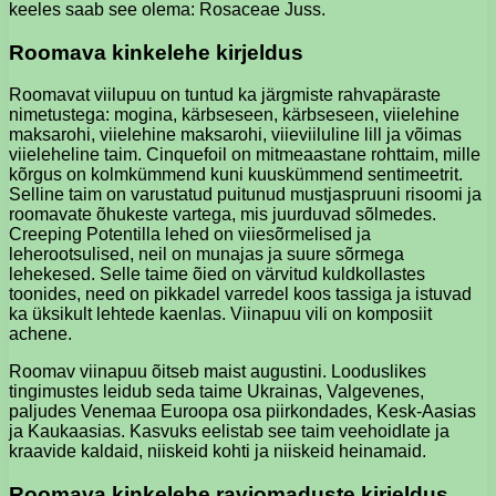
keeles saab see olema: Rosaceae Juss.
Roomava kinkelehe kirjeldus
Roomavat viilupuu on tuntud ka järgmiste rahvapäraste
nimetustega: mogina, kärbseseen, kärbseseen, viielehine
maksarohi, viielehine maksarohi, viieviiluline lill ja võimas
viieleheline taim. Cinquefoil on mitmeaastane rohttaim, mille
kõrgus on kolmkümmend kuni kuuskümmend sentimeetrit.
Selline taim on varustatud puitunud mustjaspruuni risoomi ja
roomavate õhukeste vartega, mis juurduvad sõlmedes.
Creeping Potentilla lehed on viiesõrmelised ja
leherootsulised, neil on munajas ja suure sõrmega
lehekesed. Selle taime õied on värvitud kuldkollastes
toonides, need on pikkadel varredel koos tassiga ja istuvad
ka üksikult lehtede kaenlas. Viinapuu vili on komposiit
achene.
Roomav viinapuu õitseb maist augustini. Looduslikes
tingimustes leidub seda taime Ukrainas, Valgevenes,
paljudes Venemaa Euroopa osa piirkondades, Kesk-Aasias
ja Kaukaasias. Kasvuks eelistab see taim veehoidlate ja
kraavide kaldaid, niiskeid kohti ja niiskeid heinamaid.
Roomava kinkelehe raviomaduste kirjeldus