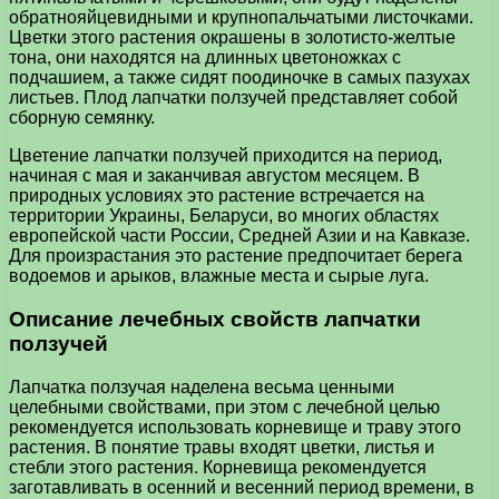
обратнояйцевидными и крупнопальчатыми листочками.
Цветки этого растения окрашены в золотисто-желтые
тона, они находятся на длинных цветоножках с
подчашием, а также сидят поодиночке в самых пазухах
листьев. Плод лапчатки ползучей представляет собой
сборную семянку.
Цветение лапчатки ползучей приходится на период,
начиная с мая и заканчивая августом месяцем. В
природных условиях это растение встречается на
территории Украины, Беларуси, во многих областях
европейской части России, Средней Азии и на Кавказе.
Для произрастания это растение предпочитает берега
водоемов и арыков, влажные места и сырые луга.
Описание лечебных свойств лапчатки
ползучей
Лапчатка ползучая наделена весьма ценными
целебными свойствами, при этом с лечебной целью
рекомендуется использовать корневище и траву этого
растения. В понятие травы входят цветки, листья и
стебли этого растения. Корневища рекомендуется
заготавливать в осенний и весенний период времени, в