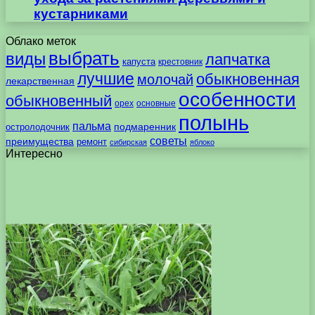
кустарниками
Облако меток
выбрать
виды
лапчатка
капуста
крестовник
лучшие
обыкновенная
молочай
лекарственная
особенности
обыкновенный
орех
основные
полынь
пальма
подмаренник
остролодочник
советы
преимущества
ремонт
сибирская
яблоко
Интересно