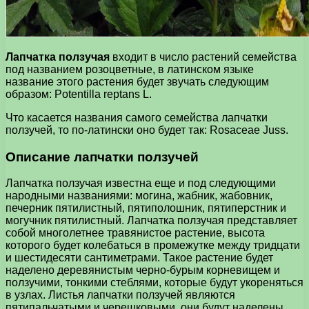
Лапчатка ползучая
входит в число растений семейства
под названием розоцветные, в латинском языке
название этого растения будет звучать следующим
образом: Potentilla reptans L.
Что касается названия самого семейства лапчатки
ползучей, то по-латински оно будет так: Rosaceae Juss.
Описание лапчатки ползучей
Лапчатка ползучая известна еще и под следующими
народными названиями: могина, жабник, жабовник,
печерник пятилистный, пятиполошник, пятиперстник и
могучник пятилистный. Лапчатка ползучая представляет
собой многолетнее травянистое растение, высота
которого будет колебаться в промежутке между тридцати
и шестидесяти сантиметрами. Такое растение будет
наделено деревянистым черно-бурым корневищем и
ползучими, тонкими стеблями, которые будут укореняться
в узлах. Листья лапчатки ползучей являются
пятипальчатыми и черешковыми, они будут наделены