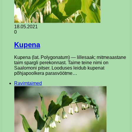
18.05.2021
0
Kupena
Kupena (lat. Polygonatum) — lillesaak; mitmeaastane
taim spargli perekonnast. Taime teine ​​nimi on
Saalomoni pitser. Looduses leidub kupenat
põhjapoolkera parasvöötme…
Ravimtaimed