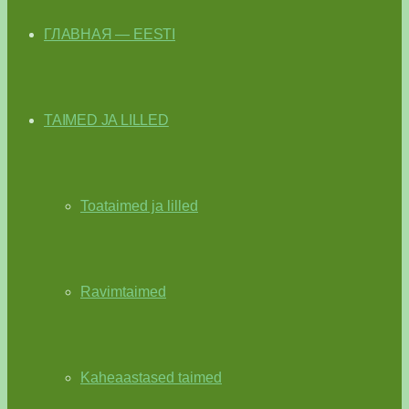
ГЛАВНАЯ — EESTI
TAIMED JA LILLED
Toataimed ja lilled
Ravimtaimed
Kaheaastased taimed