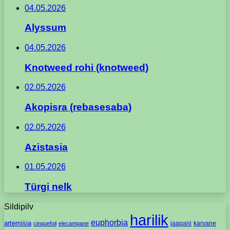
04.05.2026
Alyssum
04.05.2026
Knotweed rohi (knotweed)
02.05.2026
Akopisra (rebasesaba)
02.05.2026
Azistasia
01.05.2026
Türgi nelk
Sildipilv
harilik
euphorbia
artemisia
jaapani
karvane
cinquefoil
elecampane