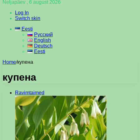
Neljapäev , 6 august 2026
Log In
Switch skin
Eesti
Русский
English
Deutsch
Eesti
Home
/
купена
купена
Ravimtaimed