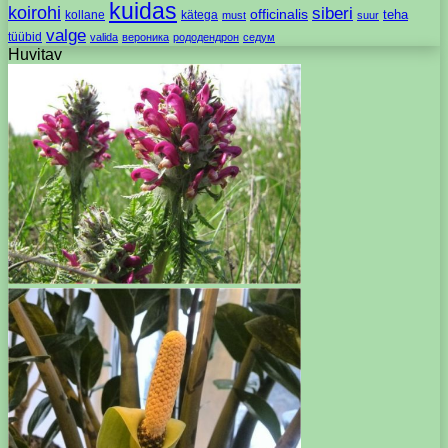
kuidas
koirohi
siberi
officinalis
kollane
kätega
teha
must
suur
valge
tüübid
valida
вероника
рододендрон
седум
Huvitav