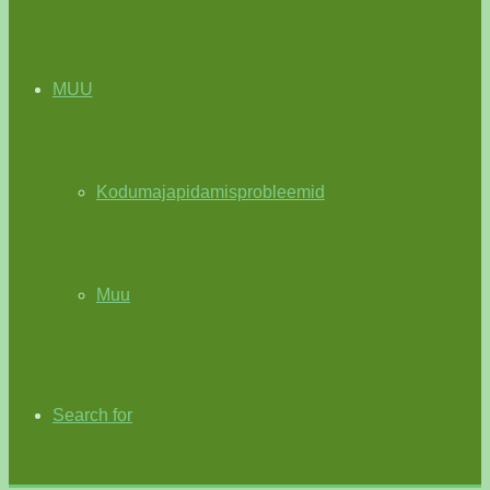
MUU
Kodumajapidamisprobleemid
Muu
Search for