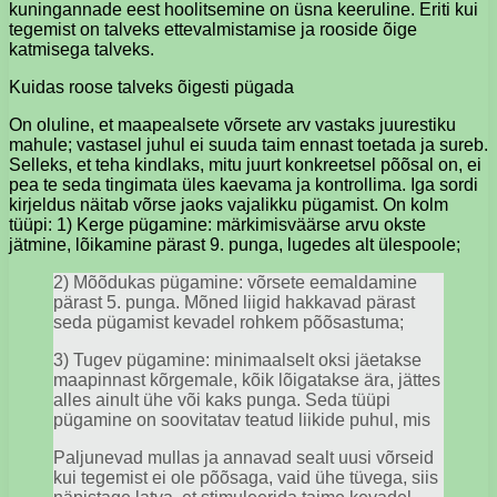
kuningannade eest hoolitsemine on üsna keeruline. Eriti kui
tegemist on talveks ettevalmistamise ja rooside õige
katmisega talveks.
Kuidas roose talveks õigesti pügada
On oluline, et maapealsete võrsete arv vastaks juurestiku
mahule; vastasel juhul ei suuda taim ennast toetada ja sureb.
Selleks, et teha kindlaks, mitu juurt konkreetsel põõsal on, ei
pea te seda tingimata üles kaevama ja kontrollima. Iga sordi
kirjeldus näitab võrse jaoks vajalikku pügamist. On kolm
tüüpi: 1) Kerge pügamine: märkimisväärse arvu okste
jätmine, lõikamine pärast 9. punga, lugedes alt ülespoole;
2) Mõõdukas pügamine: võrsete eemaldamine
pärast 5. punga. Mõned liigid hakkavad pärast
seda pügamist kevadel rohkem põõsastuma;
3) Tugev pügamine: minimaalselt oksi jäetakse
maapinnast kõrgemale, kõik lõigatakse ära, jättes
alles ainult ühe või kaks punga. Seda tüüpi
pügamine on soovitatav teatud liikide puhul, mis
Paljunevad mullas ja annavad sealt uusi võrseid
kui tegemist ei ole põõsaga, vaid ühe tüvega, siis