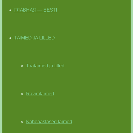
ГЛАВНАЯ — EESTI
TAIMED JA LILLED
Toataimed ja lilled
Ravimtaimed
Kaheaastased taimed