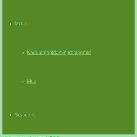
MUU
Kodumajapidamisprobleemid
Muu
Search for