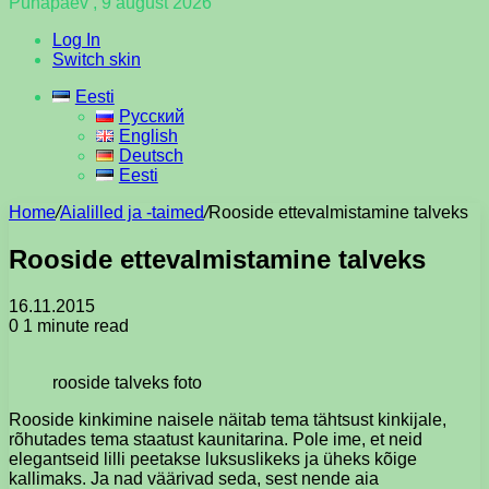
Pühapäev , 9 august 2026
Log In
Switch skin
Eesti
Русский
English
Deutsch
Eesti
Home
/
Aialilled ja -taimed
/
Rooside ettevalmistamine talveks
Rooside ettevalmistamine talveks
16.11.2015
0
1 minute read
rooside talveks foto
Rooside kinkimine naisele näitab tema tähtsust kinkijale,
rõhutades tema staatust kaunitarina. Pole ime, et neid
elegantseid lilli peetakse luksuslikeks ja üheks kõige
kallimaks. Ja nad väärivad seda, sest nende aia