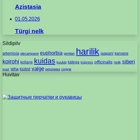
Azistasia
01.05.2026
Türgi nelk
Sildipilv
harilik
euphorbia
artemisia
jaapani
karvane
elecampane
gentian
kuidas
koirohi
siberi
officinalis
kollane
kätega
kuulub
küpress
ristik
valge
teha
tüübid
suur
вероника
седум
Huvitav