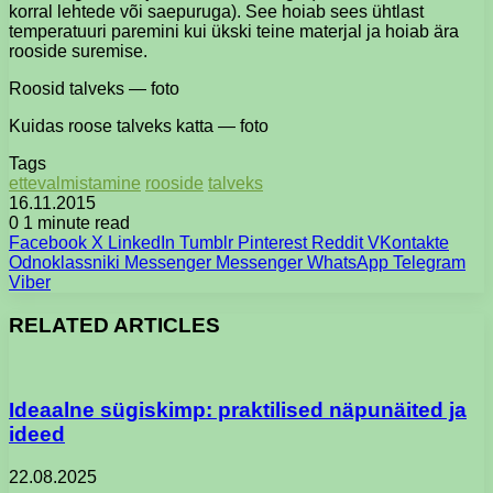
korral lehtede või saepuruga). See hoiab sees ühtlast
temperatuuri paremini kui ükski teine ​​materjal ja hoiab ära
rooside suremise.
Roosid talveks — foto
Kuidas roose talveks katta — foto
Tags
ettevalmistamine
rooside
talveks
16.11.2015
0
1 minute read
Facebook
X
LinkedIn
Tumblr
Pinterest
Reddit
VKontakte
Odnoklassniki
Messenger
Messenger
WhatsApp
Telegram
Viber
RELATED ARTICLES
Ideaalne sügiskimp: praktilised näpunäited ja
ideed
22.08.2025