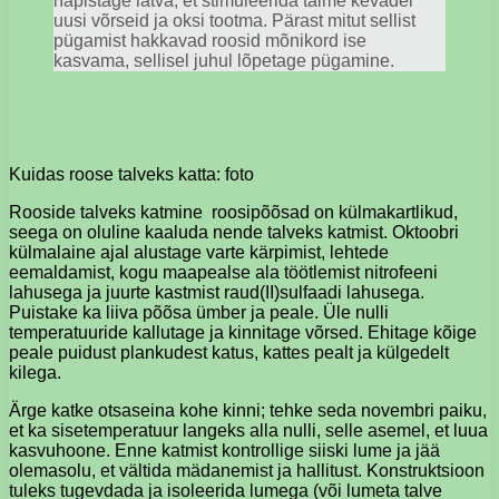
näpistage latva, et stimuleerida taime kevadel
uusi võrseid ja oksi tootma. Pärast mitut sellist
pügamist hakkavad roosid mõnikord ise
kasvama, sellisel juhul lõpetage pügamine.
Kuidas roose talveks katta: foto
Rooside talveks katmine
roosipõõsad on külmakartlikud,
seega on oluline kaaluda nende talveks katmist. Oktoobri
külmalaine ajal alustage varte kärpimist, lehtede
eemaldamist, kogu maapealse ala töötlemist nitrofeeni
lahusega ja juurte kastmist raud(II)sulfaadi lahusega.
Puistake ka liiva põõsa ümber ja peale. Üle nulli
temperatuuride kallutage ja kinnitage võrsed. Ehitage kõige
peale puidust plankudest katus, kattes pealt ja külgedelt
kilega.
Ärge katke otsaseina kohe kinni; tehke seda novembri paiku,
et ka sisetemperatuur langeks alla nulli, selle asemel, et luua
kasvuhoone. Enne katmist kontrollige siiski lume ja jää
olemasolu, et vältida mädanemist ja hallitust. Konstruktsioon
tuleks tugevdada ja isoleerida lumega (või lumeta talve