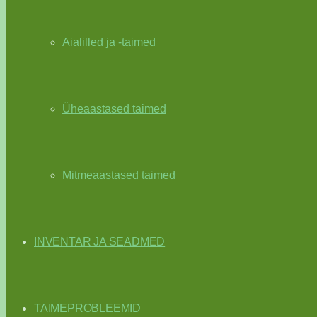
Aialilled ja -taimed
Üheaastased taimed
Mitmeaastased taimed
INVENTAR JA SEADMED
TAIMEPROBLEEMID