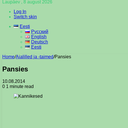
Laupäev , 8 august 2026
Log In
Switch skin
Eesti
Русский
English
Deutsch
Eesti
Home
/
Aialilled ja -taimed
/
Pansies
Pansies
10.08.2014
0
1 minute read