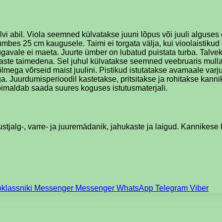
lvi abil. Viola seemned külvatakse juuni lõpus või juuli alguse
umbes 25 cm kaugusele. Taimi ei torgata välja, kui vioolaistik
gavale ei maeta. Juurte ümber on lubatud puistata turba. Talvek
te taimedena. Sel juhul külvatakse seemned veebruaris mullag
mega võrseid maist juulini. Pistikud istutatakse avamaale varjul
ga. Juurdumisperioodil kastetakse, pritsitakse ja rohitakse kann
õimaldab saada suures koguses istutusmaterjali.
stjalg-, varre- ja juuremädanik, jahukaste ja laigud. Kannikese 
klassniki
Messenger
Messenger
WhatsApp
Telegram
Viber