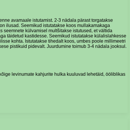
s enne avamaale istutamist. 2-3 nädala pärast torgatakse
ud on ilusad. Seemikud istutatakse koos mullakamakaga
s seemnete külvamisel multšitakse istutused, et vältida
a täidetud kastidesse. Seemikud istutatakse külalislahkesse
isse kohta. Istutatakse tihedalt koos, umbes poole millimeetri
ikese pistikuid pidevalt. Juurdumine toimub 3-4 nädala jooksul.
kõige levinumate kahjurite hulka kuuluvad lehetäid, ööliblikas