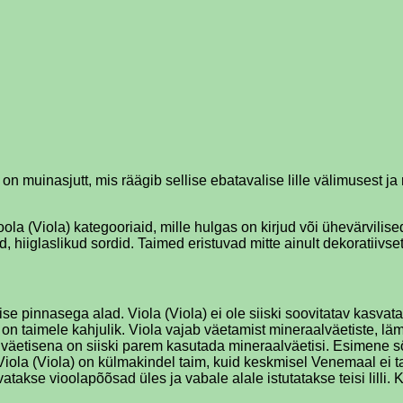
n muinasjutt, mis räägib sellise ebatavalise lille välimusest j
ola (Viola) kategooriaid, mille hulgas on kirjud või ühevärvilise
d, hiiglaslikud sordid. Taimed eristuvad mitte ainult dekoratiivs
se pinnasega alad. Viola (Viola) ei ole siiski soovitatav kasvat
on taimele kahjulik. Viola vajab väetamist mineraalväetiste, lä
väetisena on siiski parem kasutada mineraalväetisi. Esimene sö
Viola (Viola) on külmakindel taim, kuid keskmisel Venemaal ei t
takse vioolapõõsad üles ja vabale alale istutatakse teisi lilli.