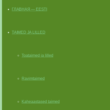
ГЛАВНАЯ — EESTI
TAIMED JA LILLED
Toataimed ja lilled
Ravimtaimed
Kaheaastased taimed