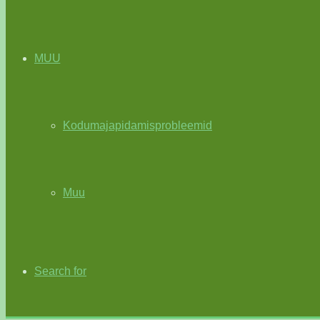
MUU
Kodumajapidamisprobleemid
Muu
Search for