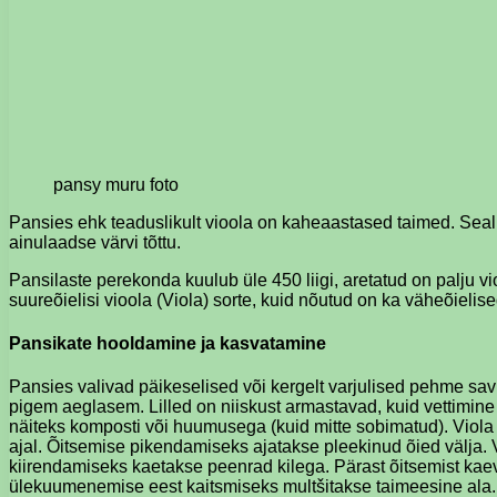
pansy muru foto
Pansies ehk teaduslikult vioola on kaheaastased taimed. Seal o
ainulaadse värvi tõttu.
Pansilaste perekonda kuulub üle 450 liigi, aretatud on palju vio
suureõielisi vioola (Viola) sorte, kuid nõutud on ka väheõielise
Pansikate hooldamine ja kasvatamine
Pansies valivad päikeselised või kergelt varjulised pehme savi
pigem aeglasem. Lilled on niiskust armastavad, kuid vettimine 
näiteks komposti või huumusega (kuid mitte sobimatud). Viola 
ajal. Õitsemise pikendamiseks ajatakse pleekinud õied välja. 
kiirendamiseks kaetakse peenrad kilega. Pärast õitsemist kaeva
ülekuumenemise eest kaitsmiseks multšitakse taimeesine ala.