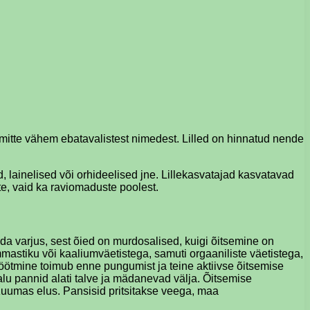
a mitte vähem ebatavalistest nimedest. Lilled on hinnatud nende
d, lainelised või orhideelised jne. Lillekasvatajad kasvatavad
ete, vaid ka raviomaduste poolest.
ada varjus, sest õied on murdosalised, kuigi õitsemine on
mmastiku või kaaliumväetistega, samuti orgaaniliste väetistega,
ötmine toimub enne pungumist ja teine ​​aktiivse õitsemise
alu pannid alati talve ja mädanevad välja. Õitsemise
 Kuumas elus. Pansisid pritsitakse veega, maa