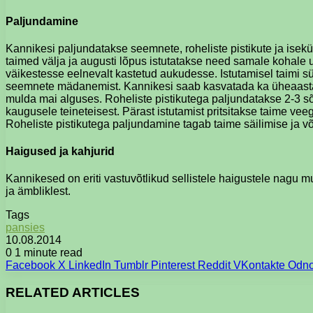
Paljundamine
Kannikesi paljundatakse seemnete, roheliste pistikute ja isekü
taimed välja ja augusti lõpus istutatakse need samale kohale 
väikestesse eelnevalt kastetud aukudesse. Istutamisel taimi sü
seemnete mädanemist. Kannikesi saab kasvatada ka üheaastas
mulda mai alguses. Roheliste pistikutega paljundatakse 2-3 sõl
kaugusele teineteisest. Pärast istutamist pritsitakse taime vee
Roheliste pistikutega paljundamine tagab taime säilimise ja v
Haigused ja kahjurid
Kannikesed on eriti vastuvõtlikud sellistele haigustele nagu mu
ja ämbliklest.
Tags
pansies
10.08.2014
0
1 minute read
Facebook
X
LinkedIn
Tumblr
Pinterest
Reddit
VKontakte
Odno
RELATED ARTICLES