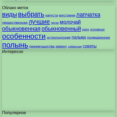
Облако меток
выбрать
виды
лапчатка
капуста
крестовник
лучшие
молочай
лекарственная
лютик
обыкновенная
обыкновенный
орех
основные
особенности
пальма
подмаренник
остролодочник
полынь
советы
преимущества
ремонт
сибирская
Интересно
Популярное