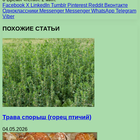
Facebook
X
LinkedIn
Tumblr
Pinterest
Reddit
Вконтакте
Одноклассники
Messenger
Messenger
WhatsApp
Telegram
Viber
ПОХОЖИЕ СТАТЬИ
Трава спорыш (горец птичий)
04.05.2026