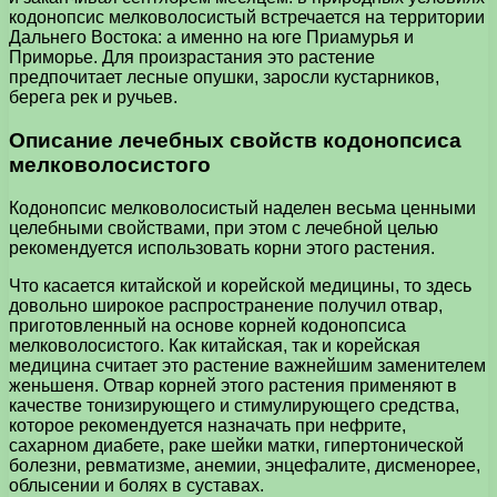
кодонопсис мелковолосистый встречается на территории
Дальнего Востока: а именно на юге Приамурья и
Приморье. Для произрастания это растение
предпочитает лесные опушки, заросли кустарников,
берега рек и ручьев.
Описание лечебных свойств кодонопсиса
мелковолосистого
Кодонопсис мелковолосистый наделен весьма ценными
целебными свойствами, при этом с лечебной целью
рекомендуется использовать корни этого растения.
Что касается китайской и корейской медицины, то здесь
довольно широкое распространение получил отвар,
приготовленный на основе корней кодонопсиса
мелковолосистого. Как китайская, так и корейская
медицина считает это растение важнейшим заменителем
женьшеня. Отвар корней этого растения применяют в
качестве тонизирующего и стимулирующего средства,
которое рекомендуется назначать при нефрите,
сахарном диабете, раке шейки матки, гипертонической
болезни, ревматизме, анемии, энцефалите, дисменорее,
облысении и болях в суставах.