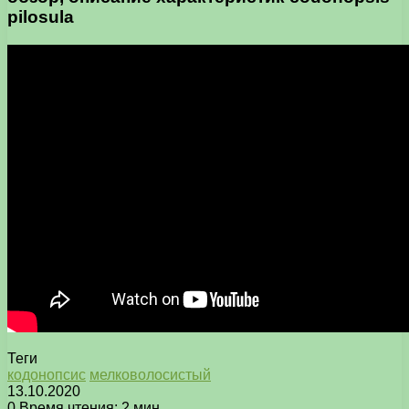
pilosula
Теги
кодонопсис
мелковолосистый
13.10.2020
0
Время чтения: 2 мин.