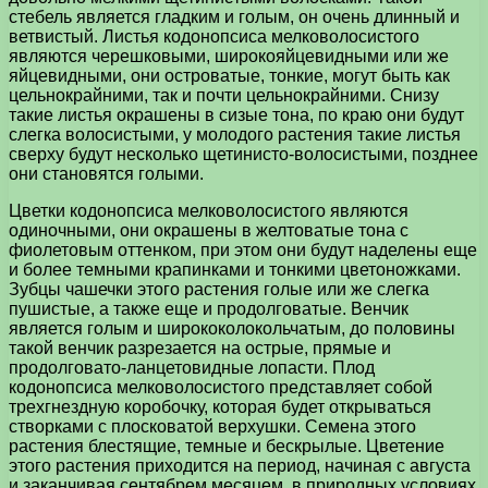
стебель является гладким и голым, он очень длинный и
ветвистый. Листья кодонопсиса мелковолосистого
являются черешковыми, широкояйцевидными или же
яйцевидными, они островатые, тонкие, могут быть как
цельнокрайними, так и почти цельнокрайними. Снизу
такие листья окрашены в сизые тона, по краю они будут
слегка волосистыми, у молодого растения такие листья
сверху будут несколько щетинисто-волосистыми, позднее
они становятся голыми.
Цветки кодонопсиса мелковолосистого являются
одиночными, они окрашены в желтоватые тона с
фиолетовым оттенком, при этом они будут наделены еще
и более темными крапинками и тонкими цветоножками.
Зубцы чашечки этого растения голые или же слегка
пушистые, а также еще и продолговатые. Венчик
является голым и ширококолокольчатым, до половины
такой венчик разрезается на острые, прямые и
продолговато-ланцетовидные лопасти. Плод
кодонопсиса мелковолосистого представляет собой
трехгнездную коробочку, которая будет открываться
створками с плосковатой верхушки. Семена этого
растения блестящие, темные и бескрылые. Цветение
этого растения приходится на период, начиная с августа
и заканчивая сентябрем месяцем. в природных условиях