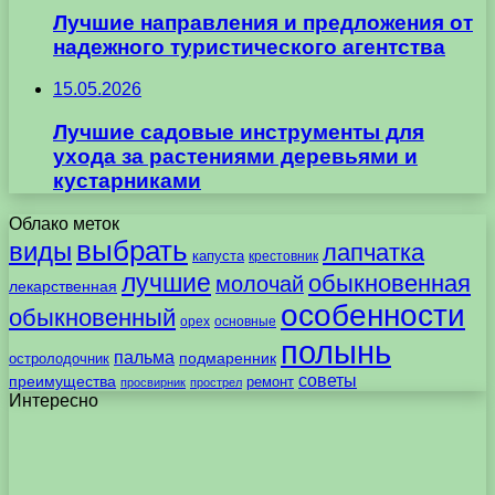
Лучшие направления и предложения от
надежного туристического агентства
15.05.2026
Лучшие садовые инструменты для
ухода за растениями деревьями и
кустарниками
Облако меток
выбрать
виды
лапчатка
капуста
крестовник
лучшие
обыкновенная
молочай
лекарственная
особенности
обыкновенный
орех
основные
полынь
пальма
подмаренник
остролодочник
советы
преимущества
ремонт
просвирник
прострел
Интересно