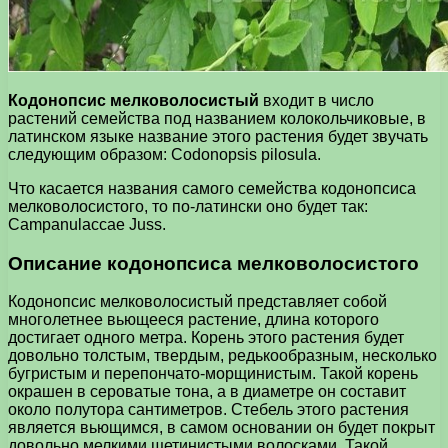
Кодонопсис мелковолосистый
входит в число
растений семейства под названием колокольчиковые, в
латинском языке название этого растения будет звучать
следующим образом: Codonopsis pilosula.
Что касается названия самого семейства кодонопсиса
мелковолосистого, то по-латински оно будет так:
Campanulaccae Juss.
Описание кодонопсиса мелковолосистого
Кодонопсис мелковолосистый представляет собой
многолетнее вьющееся растение, длина которого
достигает одного метра. Корень этого растения будет
довольно толстым, твердым, редькообразным, несколько
бугристым и перепончато-морщинистым. Такой корень
окрашен в сероватые тона, а в диаметре он составит
около полутора сантиметров. Стебель этого растения
является вьющимся, в самом основании он будет покрыт
довольно мелкими щетинистыми волосками. Такой