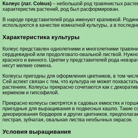
Колеус (лат. Coleus)
– небольшой род травянистых растен
характеристик растений, род был расформирован.
В народе представителей рода именуют крапивкой. Родино
используются в качестве комнатной культуры, а в последн
Характеристика культуры
Колеус представлен однолетними и многолетними травяни
сердцевидной или продолговато-овальной листвой. Нужно о
красного и винного. Цветки у представителей рода невзр
несут мелкие семена.
Колеусы пригодны для оформления цветников, в том числе
Сей аспект связан с тем, что культура не может похваст
растениях. Колеусы прекрасно сочетаются как с декорати
кермеком и гипсофилой.
Прекрасно колеусы смотрятся в садовых емкостях и горшк
пригодные для выращивания в подвесных кашпо. Такие сор
декорирования бордюров и других цветников, предполага
пестрая, зубчатая, овальная листва необычных окрасок.
Условия выращивания