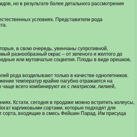
дов, но в результате более детального рассмотрения
 естественных условиях. Представители рода
та.
орые, в свою очередь, увенчаны супротивной,
мый разнообразный окрас – от зеленого и желтого до
овидные или мутовчатые соцветия. Плоды в виде орешков,
елей рода возделывают только в качестве однолетников.
ижение температур крайне пагубно отражается на
 чаще всего комбинируют их с лиатрисом, лилией,
иях. Кстати, сегодня в продаже можно встретить колеусы,
богат карликовыми сортами, которые подходят для
т сорта, входящие в смесь Фейшин Парад. Им присуща