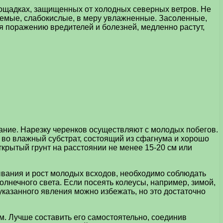
ощадках, защищенных от холодных северных ветров. Не
аемые, слабокислые, в меру увлажненные. Засоленные,
я поражению вредителей и болезней, медленно растут,
ание. Нарезку черенков осуществляют с молодых побегов.
 во влажный субстрат, состоящий из сфагнума и хорошо
открытый грунт на расстоянии не менее 15-20 см или
ывания и рост молодых всходов, необходимо соблюдать
лнечного света. Если посеять колеусы, например, зимой,
указанного явления можно избежать, но это достаточно
. Лучше составить его самостоятельно, соединив