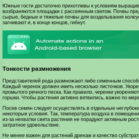
Южные гости достаточно прихотливы к условиям выращив
возбраняются площадки с рассеянным светом. Почвы пред
сырые, бедные и тяжелые почвы для возделывания колеус
загнивают и, в конце концов, гибнут.
Тонкости размножения
Представителей рода размножают либо семенным способом
Каждый черенок должен иметь несколько листочков. Укоре
промытого речного песка. Как правило, черенки укореняют
горшки. Чтобы растения активно ветвились, важно по мер
Посев семян следует осуществлять в отдельные неглубок
некоторые условия. Так, температура воздуха в помещени
из-за нехватки света растения не порадуют активным рост
затратное удовольствие.
Не менее важен для растений дренаж и качество субстра