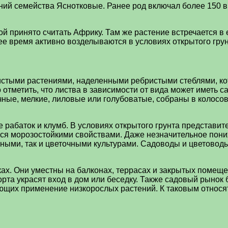
ий семейства Яснотковые. Ранее род включал более 150 ви
й принято считать Африку. Там же растение встречается в
ее время активно возделываются в условиях открытого грун
стыми растениями, наделенными ребристыми стеблями, кот
тметить, что листва в зависимости от вида может иметь са
ачные, мелкие, лиловые или голубоватые, собраны в колос
 рабаток и клумб. В условиях открытого грунта представит
аться морозостойкими свойствами. Даже незначительное пон
вными, так и цветочными культурами. Садоводы и цветоводы
ах. Они уместны на балконах, террасах и закрытых помещен
та украсят вход в дом или беседку. Также садовый рынок 
ющих применение низкорослых растений. К таковым относя