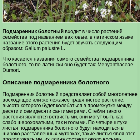
Подмаренник болотный
входит в число растений
семейства под названием вахтовые, в латинском языке
название этого растения будет звучать следующим
образом: Galium palustre L.
Что касается названия самого семейства подмаренника
болотного, то по-латински оно будет так: Menyanthaceae
Dumort.
Описание подмаренника болотного
Подмаренник болотный представляет собой многолетнее
восходящее или же лежачее травянистое растение,
высота которого будет колебаться в промежутке между
десяти и семидесяти сантиметрами. Стебли такого
растения являются ветвистыми, они могут быть как
слабо шероховатыми, так и голыми. По четыре штуки
листья подмаренника болотного будут находиться в
широко расставленных мутовках, такие листья являются
продолговатыми, их длина составит около восьми-