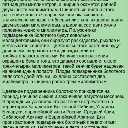
пятнадцати миллиметров, а ширина окажется равной
двум-шести миллиметрам. Прицветные листья этого
растения являются парными, они оказываются
значительно меньше стеблевых листьев, их длина равна
двум-восьми миллиметрам, а ширина составит около
половины-одного миллиметра. Полузонтики
подмаренника болотного будут довольно
малоцветковыми, они образуют раскидистое, рыхлое и
метельчатое соцветие. Цветоносы этого растения будут
длинными, шероховатыми, дважды- или же
тройчаторазветвленными. Венчик этого растения
окрашен в белые тона, его диаметр составляет около
трех-четырех миллиметров, такой венчик будет надрезан
на яйцевидные лопасти. Плоды подмаренника болотного
являются двойчатыми, их длина составляет два
миллиметра, а ширина равна трем миллиметрам.
Цветение подмаренника болотного приходится на
период, начиная с июня и заканчивая августом месяцем.
В природных условиях это растение встречается на
территории Западной и Восточной Сибири, Украины,
Беларуси, европейской части России, Средней Азии,
Сибирской Арктики и Европейской Арктики. Для
произрастания подмаренник болотный предпочитает
лесные опушки, заболоченные леса и кустарники,