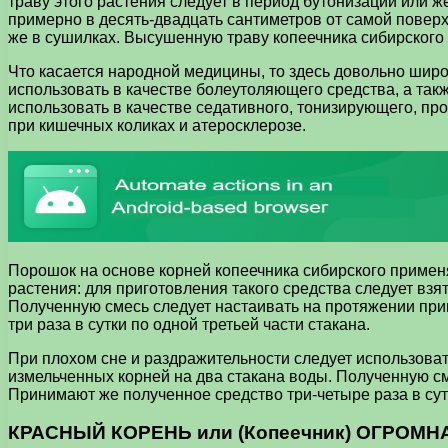
траву этого растения следует в период бутонизации или ж
примерно в десять-двадцать сантиметров от самой повер
же в сушилках. Высушенную траву копеечника сибирского с
Что касается народной медицины, то здесь довольно широ
использовать в качестве болеутоляющего средства, а такж
использовать в качестве седативного, тонизирующего, п
при кишечных коликах и атеросклерозе.
Порошок на основе корней копеечника сибирского примен
растения: для приготовления такого средства следует взя
Полученную смесь следует настаивать на протяжении прим
три раза в сутки по одной третьей части стакана.
При плохом сне и раздражительности следует использоват
измельченных корней на два стакана воды. Полученную см
Принимают же полученное средство три-четыре раза в сутк
КРАСНЫЙ КОРЕНЬ или (Копеечник) ОГРОМНА