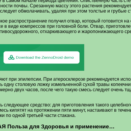
е в самом начале периода цветения. Олиственную часть сте
хности почвы. Срезанную массу этого растения рекомендуе
ледует обмолачивать, удаляя при этом толстые и грубые ст
кое распространение получил отвар, который готовится на 
е в виде компрессов при головной боли. Отвар, приготовле
ротивосудорожного, отхаркивающего и жаропонижающего сре
яют при эпилепсии. При атеросклерозе рекомендуется испо
ть одну столовую ложку измельченной сухой травы копеечни
ерно двух часов, после чего такую смесь следует очень т
ь следующее средство: для приготовления такого целебног
есь кипятят на протяжении пяти минут, настаивают в течен
и по одной третьей части стакана.
Я Польза для Здоровья и применение…