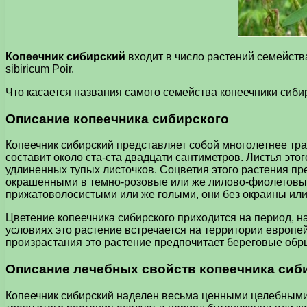
Копеечник сибирский
входит в число растений семейств
sibiricum Poir.
Что касается названия самого семейства копеечники сибирс
Описание копеечника сибирского
Копеечник сибирский представляет собой многолетнее тр
составит около ста-ста двадцати сантиметров. Листья эт
удлиненных тупых листочков. Соцветия этого растения пр
окрашенными в темно-розовые или же лилово-фиолетовые 
прижатоволосистыми или же голыми, они без окраины или 
Цветение копеечника сибирского приходится на период, н
условиях это растение встречается на территории европе
произрастания это растение предпочитает береговые обры
Описание лечебных свойств копеечника сиб
Копеечник сибирский наделен весьма ценными целебными с