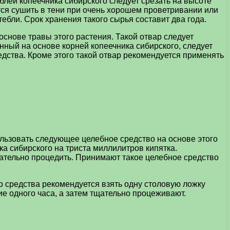
блей копеечника сибирского следует срезать на высоте
тся сушить в тени при очень хорошем проветривании или
ебли. Срок хранения такого сырья составит два года.
основе травы этого растения. Такой отвар следует
нный на основе корней копеечника сибирского, следует
дства. Кроме этого такой отвар рекомендуется применять
льзовать следующее целебное средство на основе этого
ка сибирского на триста миллилитров кипятка.
щательно процедить. Принимают такое целебное средство
о средства рекомендуется взять одну столовую ложку
ие одного часа, а затем тщательно процеживают.