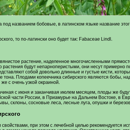
а под названием бобовые, в латинском языке название это
кого, то по-латински оно будет так: Fabaceae Lindl.
авянистое растение, наделенное многочисленными прямост
ого растения будут непарноперистыми, они несут примерно 
едставляют собой довольно длинные и густые кисти, котор
тона. Плодами копеечника сибирского являются бобы, над
же с очень узкой окраиной.
ачиная с июня и заканчивая июлем месяцем, плоды же будут
йской части России, в Приамурье на Дальнем Востоке, в Ев
вы, склоны, сосновые леса, лесные луга, опушки и березо
ирского
войствами, при этом с лечебной целью рекомендуется испо