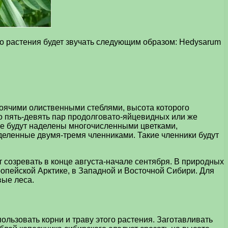
го растения будет звучать следующим образом: Hedysarum
оячими олиственными стеблями, высота которого
по пять-девять пар продолговато-яйцевидных или же
ые будут наделены многочисленными цветками,
еленные двумя-тремя членниками. Такие членники будут
 созревать в конце августа-начале сентября. В природных
ропейской Арктике, в Западной и Восточной Сибири. Для
вые леса.
льзовать корни и траву этого растения. Заготавливать