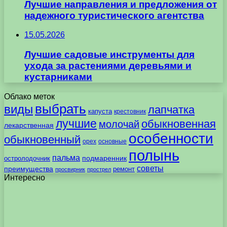
Лучшие направления и предложения от
надежного туристического агентства
15.05.2026
Лучшие садовые инструменты для
ухода за растениями деревьями и
кустарниками
Облако меток
выбрать
виды
лапчатка
капуста
крестовник
лучшие
обыкновенная
молочай
лекарственная
особенности
обыкновенный
орех
основные
полынь
пальма
подмаренник
остролодочник
советы
преимущества
ремонт
просвирник
прострел
Интересно