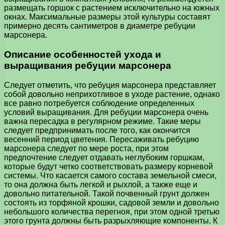
размещать горшок с растением исключительно на южных
окнах. Максимальные размеры этой культуры составят
примерно десять сантиметров в диаметре ребуции
марсонера.
Описание особенностей ухода и
выращивания ребуции марсонера
Следует отметить, что ребуция марсонера представляет
собой довольно неприхотливое в уходе растение, однако
все равно потребуется соблюдение определенных
условий выращивания. Для ребуции марсонера очень
важна пересадка в регулярном режиме. Такие меры
следует предпринимать после того, как окончится
весенний период цветения. Пересаживать ребуцию
марсонера следует по мере роста, при этом
предпочтение следует отдавать неглубоким горшкам,
которые будут четко соответствовать размеру корневой
системы. Что касается самого состава земельной смеси,
то она должна быть легкой и рыхлой, а также еще и
довольно питательной. Такой почвенный грунт должен
состоять из торфяной крошки, садовой земли и довольно
небольшого количества перегноя, при этом одной третью
этого грунта должны быть разрыхляющие компоненты. К