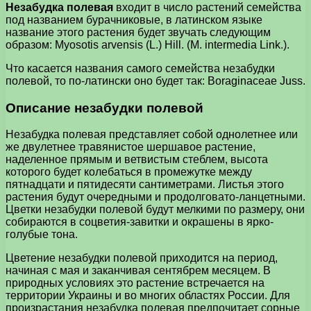
Незабудка полевая
входит в число растений семейства
под названием бурачниковые, в латинском языке
название этого растения будет звучать следующим
образом: Myosotis arvensis (L.) Hill. (M. intermedia Link.).
Что касается названия самого семейства незабудки
полевой, то по-латински оно будет так: Boraginaceae Juss.
Описание незабудки полевой
Незабудка полевая представляет собой однолетнее или
же двулетнее травянистое шершавое растение,
наделенное прямым и ветвистым стеблем, высота
которого будет колебаться в промежутке между
пятнадцати и пятидесяти сантиметрами. Листья этого
растения будут очередными и продолговато-ланцетными.
Цветки незабудки полевой будут мелкими по размеру, они
собираются в соцветия-завитки и окрашены в ярко-
голубые тона.
Цветение незабудки полевой приходится на период,
начиная с мая и заканчивая сентябрем месяцем. В
природных условиях это растение встречается на
территории Украины и во многих областях России. Для
произрастания незабудка полевая предпочитает сорные