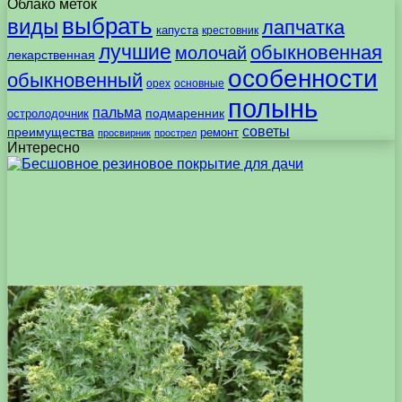
Облако меток
выбрать
виды
лапчатка
капуста
крестовник
лучшие
обыкновенная
молочай
лекарственная
особенности
обыкновенный
орех
основные
полынь
пальма
подмаренник
остролодочник
советы
преимущества
ремонт
просвирник
прострел
Интересно