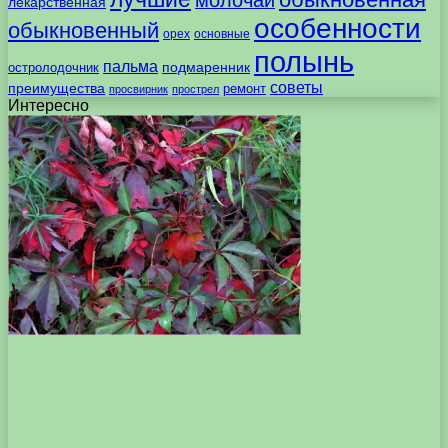
лекарственная
особенности
обыкновенный
орех
основные
полынь
пальма
подмаренник
остролодочник
советы
преимущества
ремонт
просвирник
прострел
Интересно