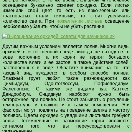
освещение буквально сжигает орхидею. Если листья
изменили свой цвет, то есть из ярко-зеленых или
красноватых стали темными, то стоит увеличить
количество света. При
пожелтении листьев
освещение
необходимо убавить, чтобы не убить растение.
Другим важным условием является полив. Многие виды
орхидей в естественной среде никогда не находятся в
воде постоянно, а их корни не терпят большого
количества влаги и ее застоя, а также действия солей,
растворенных в воде. Обратите внимание на то, что
каждый вид нуждается в особом способе полива.
Влажный грунт любят такие разновидности как
Цимбидиум, Одонтоглоссум, Пафиопедилум,
Фаленопсис. С такими же видами как Каттлея
Дендробиум, Онцидиум наоборот нужно быть
осторожнее при поливе. Не стоит забывать о регуляции
температуры и влажности в самом помещении. Эти
факторы могут повлиять на поведение цветка и частоту
поливов. Цветы орхидеи с увядшими листьями требуют
воды. Потемневшие и размокшие корни являются
сигналом того, что вы переусердствовали с
увлажнением.