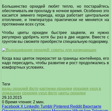
Большинство орхидей любят тепло, но постарайтесь
обеспечивать им прохладу в ночное время. Особенно это
касается зимнего периода, когда работает центральное
отопление, и температура практически не меняется на
протяжении всех суток.
Чтобы цветы орхидеи быстрее зацвели, их нужно
регулярно удобрять хотя бы раз в две недели. Вместе с
грунтом вы сможете приобрести специальную подкормку.
Когда ваш цветок перерастет за границы контейнера, его
надо пересадить, чтобы развитие и рост продолжались в
комфортных условиях.
Теги
виды орхидей фото
картинки орхидеи
орхидея уход в
домашних
орхидея уход фото
цветы орхидеи
29.10.2015
0
Время чтения: 2 мин.
Facebook
X
LinkedIn
Tumblr
Pinterest
Reddit
Вконтакте
Одноклассники
Messenger
Messenger
WhatsApp
Telegram