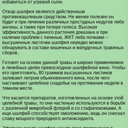
избавиться от угревой сыпи.
Отвар шалфея является действенным
противокашлевым средством. Не менее полезен он
будет и при лечении различных простудных недугов либо
ангины, а также при потере голоса. Высокая
эффективность данного растения доказана и при
наличии проблем с печенью, ЖКТ либо почками –
высушенные листочки шалфея нередко можно
обнаружить в составе кишечных и желудочных травяных
сборов.
Готовят на основе данной травы и широко применяемое
в лечебных целях превосходное шалфейное вино. Чтобы
его приготовить, 80 граммов высушенных листиков
заливают литром обыкновенного вина, после чего
настаивают целебное снадобье на протяжении недели в
темном месте.
Что касается препаратов, изготовленных на основе этой
целебной травы, то они частенько используются в борьбе
с различной микробной флорой и со стафилококками. А
еще шалфей способствует омоложению, ведь он снискал
славу мощного природного антиоксиданта.