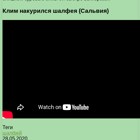
Клим накурился шалфея (Сальвия)
Теги
шалфей
28.05.2020