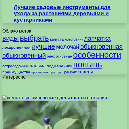
Лучшие садовые инструменты для
ухода за растениями деревьями и
кустарниками
Облако меток
выбрать
виды
лапчатка
капуста
крестовник
лучшие
обыкновенная
молочай
лекарственная
особенности
обыкновенный
орех
основные
полынь
пальма
подмаренник
остролодочник
советы
преимущества
ремонт
просвирник
прострел
Интересно