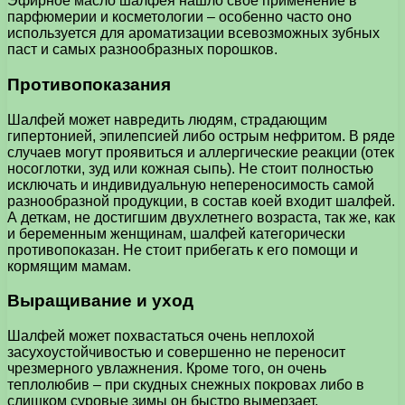
Эфирное масло шалфея нашло свое применение в
парфюмерии и косметологии – особенно часто оно
используется для ароматизации всевозможных зубных
паст и самых разнообразных порошков.
Противопоказания
Шалфей может навредить людям, страдающим
гипертонией, эпилепсией либо острым нефритом. В ряде
случаев могут проявиться и аллергические реакции (отек
носоглотки, зуд или кожная сыпь). Не стоит полностью
исключать и индивидуальную непереносимость самой
разнообразной продукции, в состав коей входит шалфей.
А деткам, не достигшим двухлетнего возраста, так же, как
и беременным женщинам, шалфей категорически
противопоказан. Не стоит прибегать к его помощи и
кормящим мамам.
Выращивание и уход
Шалфей может похвастаться очень неплохой
засухоустойчивостью и совершенно не переносит
чрезмерного увлажнения. Кроме того, он очень
теплолюбив – при скудных снежных покровах либо в
слишком суровые зимы он быстро вымерзает.