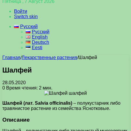
Пятница , 7 Август 2026
Войти
Switch skin
Русский
Русский
English
Deutsch
Eesti
Главная
/
Лекарственные растения
/
Шалфей
Шалфей
28.05.2020
0
Время чтения: 2 мин.
Шалфей (лат. Salvia officinalis)
– полукустарник либо
травянистое растение из семейства Яснотковые.
Описание
Шалфей – полукустарник либо травянистый многолетник,