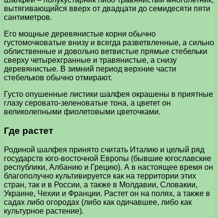
вытягивающийся вверх от двадцати до семидесяти пяти
сантиметров.
Его мощные деревянистые корни обычно
густомочковатые внизу и всегда разветвленные, а сильно
облиственные и довольно ветвистые прямые стебельки
сверху четырехгранные и травянистые, а снизу
деревянистые. В зимний период верхние части
стебельков обычно отмирают.
Густо опушенные листики шалфея окрашены в приятные
глазу серовато-зеленоватые тона, а цветет он
великолепными фиолетовыми цветочками.
Где растет
Родиной шалфея принято считать Италию и целый ряд
государств юго-восточной Европы (бывшие югославские
республики, Албанию и Грецию). А в настоящее время он
благополучно культивируется как на территории этих
стран, так и в России, а также в Молдавии, Словакии,
Украине, Чехии и Франции. Растет он на полях, а также в
садах либо огородах (либо как одичавшее, либо как
культурное растение).