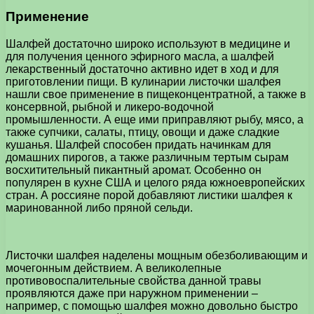
Применение
Шалфей достаточно широко используют в медицине и
для получения ценного эфирного масла, а шалфей
лекарственный достаточно активно идет в ход и для
приготовлении пищи. В кулинарии листочки шалфея
нашли свое применение в пищеконцентратной, а также в
консервной, рыбной и ликеро-водочной
промышленности. А еще ими приправляют рыбу, мясо, а
также супчики, салаты, птицу, овощи и даже сладкие
кушанья. Шалфей способен придать начинкам для
домашних пирогов, а также различным тертым сырам
восхитительный пикантный аромат. Особенно он
популярен в кухне США и целого ряда южноевропейских
стран. А россияне порой добавляют листики шалфея к
маринованной либо пряной сельди.
Листочки шалфея наделены мощным обезболивающим и
мочегонным действием. А великолепные
противовоспалительные свойства данной травы
проявляются даже при наружном применении –
например, с помощью шалфея можно довольно быстро