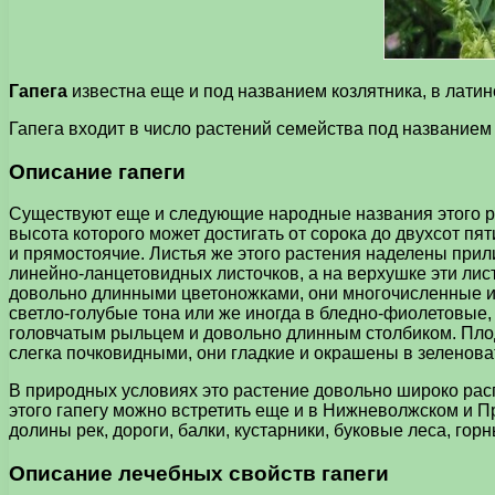
Гапега
известна еще и под названием козлятника, в латинс
Гапега входит в число растений семейства под названием 
Описание гапеги
Существуют еще и следующие народные названия этого раст
высота которого может достигать от сорока до двухсот пя
и прямостоячие. Листья же этого растения наделены при
линейно-ланцетовидных листочков, а на верхушке эти лис
довольно длинными цветоножками, они многочисленные и с
светло-голубые тона или же иногда в бледно-фиолетовые, 
головчатым рыльцем и довольно длинным столбиком. Плоды
слегка почковидными, они гладкие и окрашены в зеленова
В природных условиях это растение довольно широко расп
этого гапегу можно встретить еще и в Нижневолжском и П
долины рек, дороги, балки, кустарники, буковые леса, гор
Описание лечебных свойств гапеги