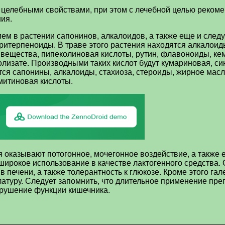
 целебными свойствами, при этом с лечебной целью рекомен
ния.
м в растении сапонинов, алкалоидов, а также еще и следу
тритерпеноиды. В траве этого растения находятся алкалоиды
ещества, пипеколиновая кислоты, рутин, флавоноиды, кемп
изате. Производными таких кислот будут кумариновая, син
ся сапонины, алкалоиды, стахиоза, стероиды, жирное масл
митиновая кислоты.
ия оказывают потогонное, мочегонное воздействие, а также
ирокое использование в качестве лактогенного средства. С
в печени, а также толерантность к глюкозе. Кроме этого га
латуру. Следует запомнить, что длительное применение преп
арушение функции кишечника.