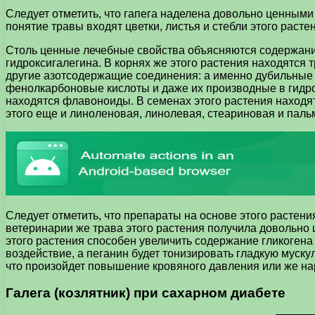
Следует отметить, что гапега наделена довольно ценными
понятие травы входят цветки, листья и стебли этого расте
Столь ценные лечебные свойства объясняются содержание
гидроксигалегина. В корнях же этого растения находятся 
другие азотсодержащие соединения: а именно дубильные в
фенолкарбоновые кислоты и даже их производные в гидрол
находятся флавоноиды. В семенах этого растения находят
этого еще и линоленовая, линолевая, стеариновая и паль
Следует отметить, что препараты на основе этого растен
ветеринарии же трава этого растения получила довольно ш
этого растения способен увеличить содержание гликогена 
воздействие, а пеганин будет тонизировать гладкую муску
что произойдет повышение кровяного давления или же н
Галега (козлятник) при сахарном диабете