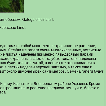
образом: Galega officinalis L.
Fabaceae Lindl.
редставляет собой многолетнее травянистое растение,
евым. Стебли же гапеги очень многочисленные, ветвистые
кие листья наделены примерно пять-десятью парами
 всего окрашены в светло-голубые тона, они наделены
ия будет колокольчатой, а венчик же окрашивается в
, а пестик наделен верхней завязью, а также еще и
ит около двух-четырех сантиметров. Семена гапеги будут
 Крыму, Карпатах и Днепровском районе Украины. Кроме
оизрастания это растение предпочитает ручьи, берега и
еса.