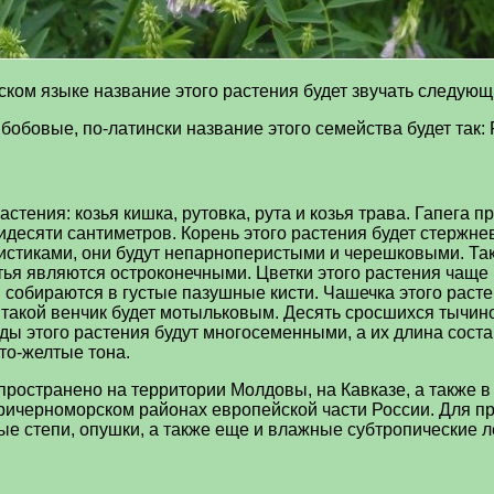
ком языке название этого растения будет звучать следующим 
бобовые, по-латински название этого семейства будет так: 
ения: козья кишка, рутовка, рута и козья трава. Гапега п
тидесяти сантиметров. Корень этого растения будет стержн
листиками, они будут непарноперистыми и черешковыми. Та
тья являются остроконечными. Цветки этого растения чаще
обираются в густые пазушные кисти. Чашечка этого растен
такой венчик будет мотыльковым. Десять сросшихся тычинок
 этого растения будут многосеменными, а их длина состав
то-желтые тона.
ространено на территории Молдовы, на Кавказе, а также в
ричерноморском районах европейской части России. Для пр
ные степи, опушки, а также еще и влажные субтропические л