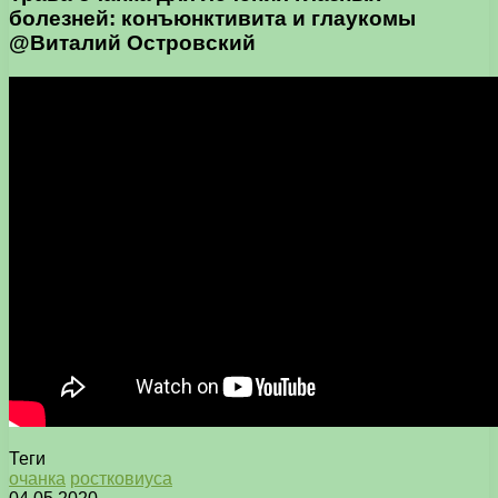
болезней: конъюнктивита и глаукомы
@Виталий Островский
Теги
очанка
ростковиуса