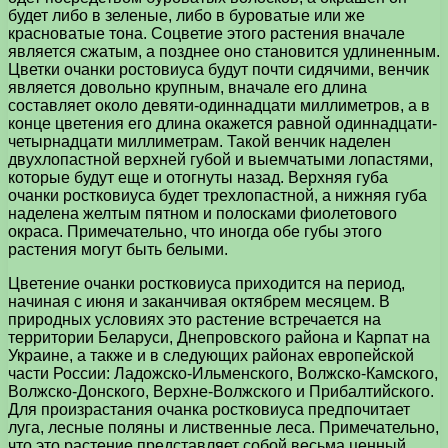
будет либо в зеленые, либо в буроватые или же
красноватые тона. Соцветие этого растения вначале
является сжатым, а позднее оно становится удлиненным.
Цветки очанки ростовиуса будут почти сидячими, венчик
является довольно крупным, вначале его длина
составляет около девяти-одиннадцати миллиметров, а в
конце цветения его длина окажется равной одиннадцати-
четырнадцати миллиметрам. Такой венчик наделен
двухлопастной верхней губой и выемчатыми лопастями,
которые будут еще и отогнуты назад. Верхняя губа
очанки ростковиуса будет трехлопастной, а нижняя губа
наделена желтым пятном и полосками фиолетового
окраса. Примечательно, что иногда обе губы этого
растения могут быть белыми.
Цветение очанки ростковиуса приходится на период,
начиная с июня и заканчивая октябрем месяцем. В
природных условиях это растение встречается на
территории Беларуси, Днепровского района и Карпат на
Украине, а также и в следующих районах европейской
части России: Ладожско-Ильменского, Волжско-Камского,
Волжско-Донского, Верхне-Волжского и Прибалтийского.
Для произрастания очанка ростковиуса предпочитает
луга, лесные поляны и лиственные леса. Примечательно,
что это растение представляет собой весьма ценный