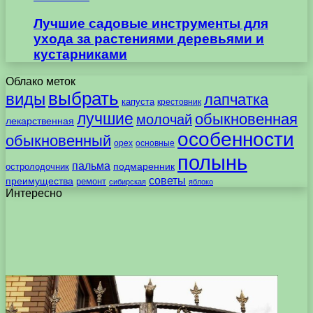
Лучшие садовые инструменты для
ухода за растениями деревьями и
кустарниками
Облако меток
выбрать
виды
лапчатка
капуста
крестовник
лучшие
обыкновенная
молочай
лекарственная
особенности
обыкновенный
орех
основные
полынь
пальма
подмаренник
остролодочник
советы
преимущества
ремонт
сибирская
яблоко
Интересно