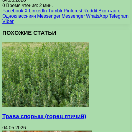
04.05.2020
0
Время чтения: 2 мин.
Facebook
X
LinkedIn
Tumblr
Pinterest
Reddit
Вконтакте
Одноклассники
Messenger
Messenger
WhatsApp
Telegram
Viber
ПОХОЖИЕ СТАТЬИ
Трава спорыш (горец птичий)
04.05.2026