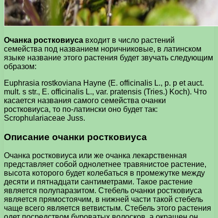
Очанка ростковиуса
входит в число растений
семейства под названием норичниковые, в латинском
языке название этого растения будет звучать следующим
образом:
Euphrasia rostkoviana Hayne (E. officinalis L., p. p et auct.
mult. s str., E. officinalis L., var. pratensis (Tries.) Koch). Что
касается названия самого семейства очанки
ростковиуса, то по-латински оно будет так:
Scrophulariaceae Juss.
Описание очанки ростковиуса
Очанка ростковиуса или же очанка лекарственная
представляет собой однолетнее травянистое растение,
высота которого будет колебаться в промежутке между
десяти и пятнадцати сантиметрами. Такое растение
является полупаразитом. Стебель очанки ростковиуса
является прямостоячим, в нижней части такой стебель
чаще всего является ветвистым. Стебель этого растения
одет посредством буроватых волосков, а окрашен он