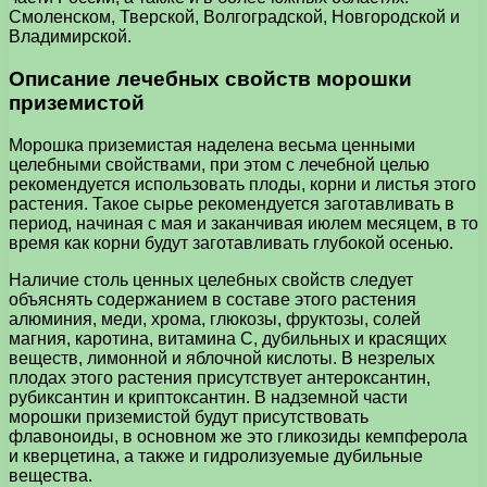
Смоленском, Тверской, Волгоградской, Новгородской и
Владимирской.
Описание лечебных свойств морошки
приземистой
Морошка приземистая наделена весьма ценными
целебными свойствами, при этом с лечебной целью
рекомендуется использовать плоды, корни и листья этого
растения. Такое сырье рекомендуется заготавливать в
период, начиная с мая и заканчивая июлем месяцем, в то
время как корни будут заготавливать глубокой осенью.
Наличие столь ценных целебных свойств следует
объяснять содержанием в составе этого растения
алюминия, меди, хрома, глюкозы, фруктозы, солей
магния, каротина, витамина С, дубильных и красящих
веществ, лимонной и яблочной кислоты. В незрелых
плодах этого растения присутствует антероксантин,
рубиксантин и криптоксантин. В надземной части
морошки приземистой будут присутствовать
флавоноиды, в основном же это гликозиды кемпферола
и кверцетина, а также и гидролизуемые дубильные
вещества.