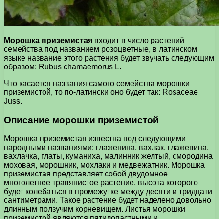
Морошка приземистая
входит в число растений
семейства под названием розоцветные, в латинском
языке название этого растения будет звучать следующим
образом: Rubus chamaemorus L.
Что касается названия самого семейства морошки
приземистой, то по-латински оно будет так: Rosaceae
Juss.
Описание морошки приземистой
Морошка приземистая известна под следующими
народными названиями: глаженина, вахлак, глажевина,
вахлачка, глаты, куманиха, малинник желтый, смородина
моховая, морошник, мохлаки и медвежатник. Морошка
приземистая представляет собой двудомное
многолетнее травянистое растение, высота которого
будет колебаться в промежутке между десяти и тридцати
сантиметрами. Такое растение будет наделено довольно
длинным ползучим корневищем. Листья морошки
приземистой являются пятилопастными и