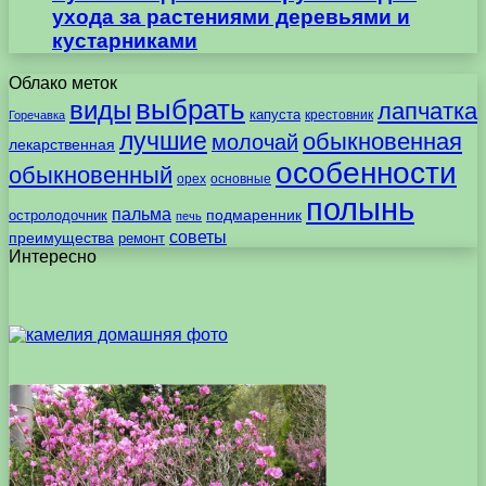
ухода за растениями деревьями и
кустарниками
Облако меток
выбрать
виды
лапчатка
капуста
крестовник
Горечавка
лучшие
обыкновенная
молочай
лекарственная
особенности
обыкновенный
орех
основные
полынь
пальма
подмаренник
остролодочник
печь
советы
преимущества
ремонт
Интересно