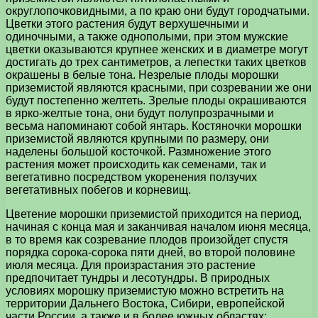
округлопочковидными, а по краю они будут городчатыми.
Цветки этого растения будут верхушечными и
одиночными, а также однополыми, при этом мужские
цветки оказываются крупнее женских и в диаметре могут
достигать до трех сантиметров, а лепестки таких цветков
окрашены в белые тона. Незрелые плоды морошки
приземистой являются красными, при созревании же они
будут постепенно желтеть. Зрелые плоды окрашиваются
в ярко-желтые тона, они будут полупрозрачными и
весьма напоминают собой янтарь. Костяночки морошки
приземистой являются крупными по размеру, они
наделены большой косточкой. Размножение этого
растения может происходить как семенами, так и
вегетативно посредством укоренения ползучих
вегетативных побегов и корневищ.
Цветение морошки приземистой приходится на период,
начиная с конца мая и заканчивая началом июня месяца,
в то время как созревание плодов произойдет спустя
порядка сорока-сорока пяти дней, во второй половине
июля месяца. Для произрастания это растение
предпочитает тундры и лесотундры. В природных
условиях морошку приземистую можно встретить на
территории Дальнего Востока, Сибири, европейской
части России, а также и в более южных областях: