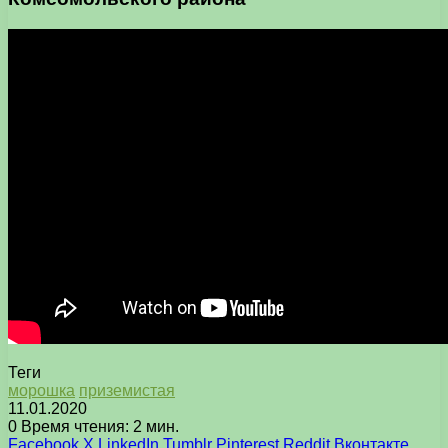
Теги
морошка
приземистая
11.01.2020
0
Время чтения: 2 мин.
Facebook
X
LinkedIn
Tumblr
Pinterest
Reddit
Вконтакте