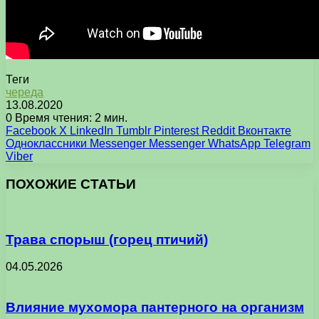
Теги
череда
13.08.2020
0
Время чтения: 2 мин.
Facebook
X
LinkedIn
Tumblr
Pinterest
Reddit
Вконтакте
Одноклассники
Messenger
Messenger
WhatsApp
Telegram
Viber
ПОХОЖИЕ СТАТЬИ
Трава спорыш (горец птичий)
04.05.2026
Влияние мухомора пантерного на организм