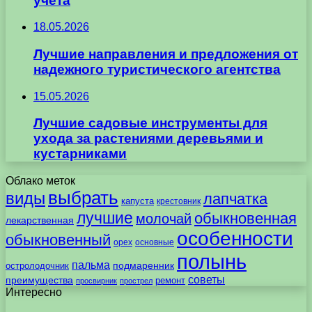
учета
18.05.2026
Лучшие направления и предложения от
надежного туристического агентства
15.05.2026
Лучшие садовые инструменты для
ухода за растениями деревьями и
кустарниками
Облако меток
выбрать
виды
лапчатка
капуста
крестовник
лучшие
обыкновенная
молочай
лекарственная
особенности
обыкновенный
орех
основные
полынь
пальма
подмаренник
остролодочник
советы
преимущества
ремонт
просвирник
прострел
Интересно