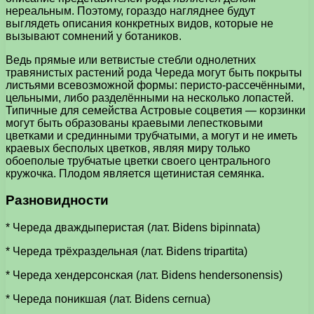
нереальным. Поэтому, гораздо нагляднее будут
выглядеть описания конкретных видов, которые не
вызывают сомнений у ботаников.
Ведь прямые или ветвистые стебли однолетних
травянистых растений рода Череда могут быть покрыты
листьями всевозможной формы: перисто-рассечёнными,
цельными, либо разделёнными на несколько лопастей.
Типичные для семейства Астровые соцветия — корзинки
могут быть образованы краевыми лепестковыми
цветками и срединными трубчатыми, а могут и не иметь
краевых бесполых цветков, являя миру только
обоеполые трубчатые цветки своего центрального
кружочка. Плодом является щетинистая семянка.
Разновидности
* Череда дваждыперистая (лат. Bidens bipinnata)
* Череда трёхраздельная (лат. Bidens tripartita)
* Череда хендерсонская (лат. Bidens hendersonensis)
* Череда поникшая (лат. Bidens cernua)