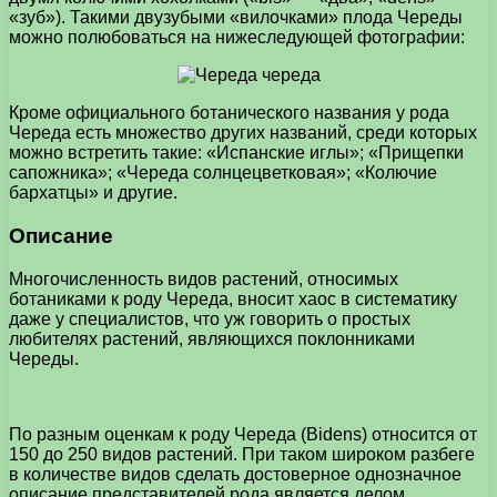
«зуб»). Такими двузубыми «вилочками» плода Череды
можно полюбоваться на нижеследующей фотографии:
Кроме официального ботанического названия у рода
Череда есть множество других названий, среди которых
можно встретить такие: «Испанские иглы»; «Прищепки
сапожника»; «Череда солнцецветковая»; «Колючие
бархатцы» и другие.
Описание
Многочисленность видов растений, относимых
ботаниками к роду Череда, вносит хаос в систематику
даже у специалистов, что уж говорить о простых
любителях растений, являющихся поклонниками
Череды.
По разным оценкам к роду Череда (Bidens) относится от
150 до 250 видов растений. При таком широком разбеге
в количестве видов сделать достоверное однозначное
описание представителей рода является делом