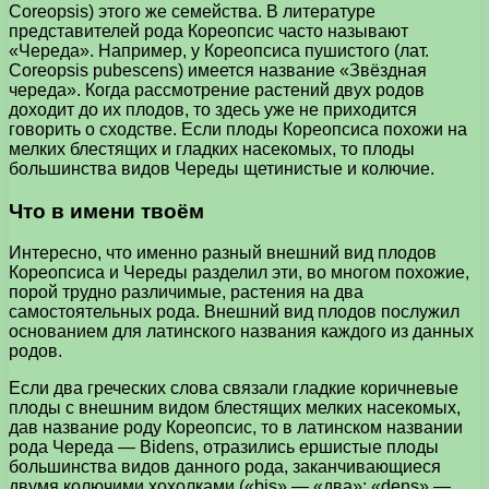
Coreopsis) этого же семейства. В литературе
представителей рода Кореопсис часто называют
«Череда». Например, у Кореопсиса пушистого (лат.
Coreopsis pubescens) имеется название «Звёздная
череда». Когда рассмотрение растений двух родов
доходит до их плодов, то здесь уже не приходится
говорить о сходстве. Если плоды Кореопсиса похожи на
мелких блестящих и гладких насекомых, то плоды
большинства видов Череды щетинистые и колючие.
Что в имени твоём
Интересно, что именно разный внешний вид плодов
Кореопсиса и Череды разделил эти, во многом похожие,
порой трудно различимые, растения на два
самостоятельных рода. Внешний вид плодов послужил
основанием для латинского названия каждого из данных
родов.
Если два греческих слова связали гладкие коричневые
плоды с внешним видом блестящих мелких насекомых,
дав название роду Кореопсис, то в латинском названии
рода Череда — Bidens, отразились ершистые плоды
большинства видов данного рода, заканчивающиеся
двумя колючими хохолками («bis» — «два»; «dens» —