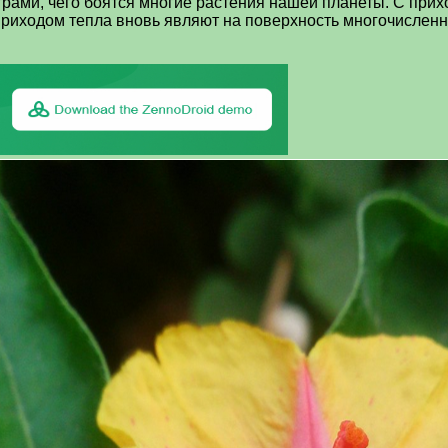
трами, чего боятся многие растения нашей планеты. С прих
приходом тепла вновь являют на поверхность многочисленн