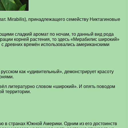
т. Mirabilis), принадлежащего семейству Никтагиновые
щими сладкий аромат по ночам, то данный вид рода
рации корней растения, то здесь «Мирабилис широкий»
ия с древних времён использовались американскими
а русском как «удивительный», демонстрирует красоту
рнями.
евёл литературно словом «широкий». И опять поводом
ой территории.
ью в странах Южной Америки. Одним из его достоинств