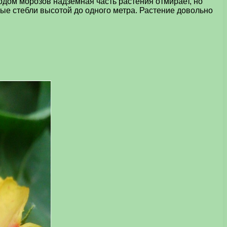
одом морозов надземная часть растения отмирает, но
ые стебли высотой до одного метра. Растение довольно