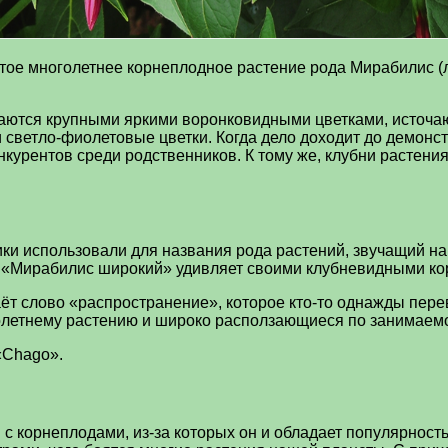
ое многолетнее корнеплодное растение рода Мирабилис (ла
аются крупными яркими воронковидными цветками, источаю
ветло-фиолетовые цветки. Когда дело доходит до демонст
онкурентов среди родственников. К тому же, клубни растен
ники использовали для названия рода растений, звучащий н
м «Мирабилис широкий» удивляет своими клубневидными ко
аёт слово «распространение», которое кто-то однажды пер
голетнему растению и широко расползающиеся по занимаем
«Chago».
с корнеплодами, из-за которых он и обладает популярност