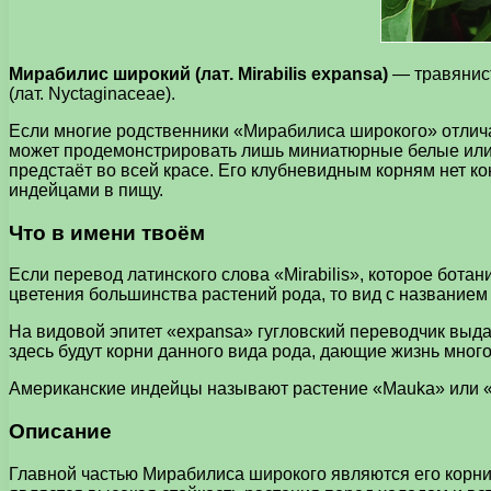
Мирабилис широкий (лат. Mirabilis expansa)
— травянист
(лат. Nyctaginaceae).
Если многие родственники «Мирабилиса широкого» отлич
может продемонстрировать лишь миниатюрные белые или с
предстаёт во всей красе. Его клубневидным корням нет к
индейцами в пищу.
Что в имени твоём
Если перевод латинского слова «Mirabilis», которое бота
цветения большинства растений рода, то вид с название
На видовой эпитет «expansa» гугловский переводчик выд
здесь будут корни данного вида рода, дающие жизнь мно
Американские индейцы называют растение «Mauka» или 
Описание
Главной частью Мирабилиса широкого являются его корни 