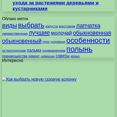
ухода за растениями деревьями и
кустарниками
Облако меток
выбрать
виды
лапчатка
капуста
крестовник
лучшие
обыкновенная
молочай
лекарственная
особенности
обыкновенный
орех
основные
полынь
пальма
подмаренник
остролодочник
советы
преимущества
ремонт
сибирская
яблоко
Интересно