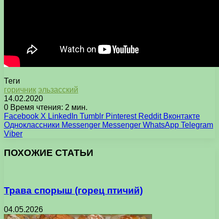
Теги
горичник
эльзасский
14.02.2020
0
Время чтения: 2 мин.
Facebook
X
LinkedIn
Tumblr
Pinterest
Reddit
Вконтакте
Одноклассники
Messenger
Messenger
WhatsApp
Telegram
Viber
ПОХОЖИЕ СТАТЬИ
Трава спорыш (горец птичий)
04.05.2026