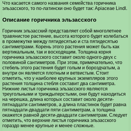
Что касается самого названия семейства горичника
эльзасского, то по-латински оно будет так: Apiaceae Lindl.
Описание горичника эльзасского
Горичник эльзасский представляет собой многолетнее
травянистое растение, высота которого будет колебаться
в промежутке между пятидесятью и ста пятидесятью
сантиметрами. Корень этого растения может быть как
вертикальным, так и восходящим. Толщина корня
горичника эльзасского составит около одного-двух с
половиной сантиметров. При этом, примечательно, что
стебель этого растения будет голым и бороздчатым, а
внутри он является плотным и ветвистым. Стоит
отметить, что у наиболее крупных экземпляров этого
растения толщина стебля составит два сантиметра.
Нижние листья горичника эльзасского являются
треугольными и триждыперстыми, они будут находиться
на черешка, длина которых составит около десяти-
пятнадцати сантиметров, а длина пластинок будет равна
пятнадцати-двадцати пяти сантиметрам, а толщина
окажется равной десяти-двадцати сантиметрам. Следует
отметить, что верхние листья горичника эльзасского
гораздо менее крупные и менее сложные.