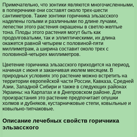
Примечательно, что зонтики являются многочисленными,
в поперечнике они составят около трех-шести
сантиметров. Такие зонтики горичника эльзасского
наделены голыми и различными по длине лучами,
лепестки этого растения окрашены в светло-желтые
тона. Плоды этого растения могут быть как
продолговатыми, так и эллиптическими, их длина
окажется равной четырем с половиной-пяти
миллиметрам, а ширина составит около трех с
половиной-четырех миллиметров.
Цветение горичника эльзасского приходится на период,
начиная с июня и заканчивая июлем месяцем. В
природных условиях это растение можно встретить на
территории европейской части России, Кавказа, Средней
Азии, Западной Сибири и также в следующих районах
Украины: на Карпатах и в Днепровском районе. Для
произрастания это растение предпочитает опушки
холмов и дубняков, кустарничковые степи, ковыльные и
ковыльно-типчаковые.
Описание лечебных свойств горичника
эльзасского