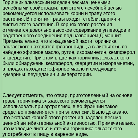
Горичник эльзасский наделен весьма ценными
целебными свойствами, при этом с лечебной целью
рекомендуется использовать корни и траву этого
растения. В понятия травы входят стебли, цветки и
листья этого растения. В корнях этого растения
отмечается довольно высокое содержание углеводов и
родственного соединения под названием Д-маннит.
Примечательно, что в надземной части горичника
эльзасского находятся флавоноиды, а в листьях было
найдено эфирное масло, рутие, изорамнетин, кемпферол
и кверцетин. При этом в цветках горичника эльзасского
были обнаружены кемпферол, кверцетин и изорамнетин,
в плодах находится эфирное масло и следующие
кумарины: пеуцеданин и императорин.
Следует отметить, что отвар, приготовленный на основе
травы горичника эльзасского рекомендуется
использовать при артралгиях, в во Франции такое
средство применяется при эпилепсии. Было доказано,
что экстракт корней этого растения наделен весьма
ценной антибактериальной активностью. Примечательно,
что молодые листья и стебли горичника эльзасского
употребляют в пищу в вареном виде.