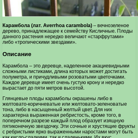
Карамбола (лат. Averrhoa carambola)
– вечнозеленое
дерево, принадлежащее к семейству Кисличные. Плоды
данного растения нередко величают «старфрутами»
либо «тропическими звездами».
Описание
Карамбола – это деревце, наделенное акациевидными
сложными листиками, длина которых может достигать
полуметра, и причудливыми розоватыми цветочками.
Каждое деревце имеет очень густую крону и нередко
вырастает до пяти метров высотой.
Глянцевые плоды карамболы окрашены либо в
желтовато-коричневатые или желтовато-зеленоватые
тона, либо в насыщенный желтый цвет. Для них
характерна выраженная ребристость, кроме того, в
поперечном разрезе каждый плод образует изящную
пятиконечную звездочку. Эти сочные и хрустящие фрукты
с ребристыми ярко выраженными наростами могут быть
как кисло-сладкими, так и сладенькими. Их вкус