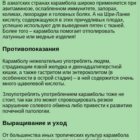
В азиатских странах карамбола широко применяется при
авитаминозе, ослабленном иммунитете, запорах,
коликах, лихорадке и головных болях. А на Шри-Ланке
кислоту, содержащуюся в этих причудливых плодах,
успешно используют для выведения пятен с тканей.
Более того – карамбола помогает отполировать
латунные или медные изделия!
Противопоказания
Карамболу нежелательно употреблять людям,
страдающим язвой желудка и двенадцатиперстной
кишки, а также гастритом или энтероколитом (в
особенности в острой стадии) – в ней содержится очень
много щавелевой кислоты.
Злоупотреблять употреблением карамболы тоже не
стоит, так как это может спровоцировать резкое
нарушение солевого обмена либо привести к развитию
почечной патологии.
Выращивание и уход
От большинства иных тропических культур карамбола