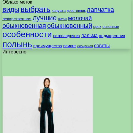
Облако меток
выбрать
виды
лапчатка
капуста
крестовник
лучшие
молочай
лекарственная
лютик
обыкновенная
обыкновенный
орех
основные
особенности
пальма
подмаренник
остролодочник
полынь
советы
преимущества
ремонт
сибирская
Интересно