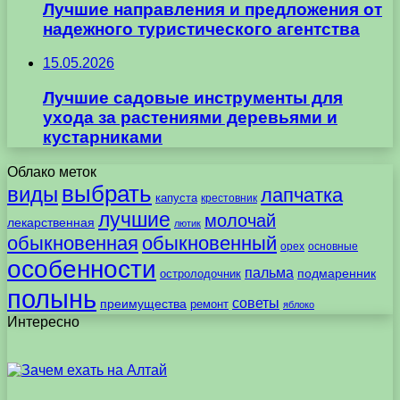
Лучшие направления и предложения от
надежного туристического агентства
15.05.2026
Лучшие садовые инструменты для
ухода за растениями деревьями и
кустарниками
Облако меток
выбрать
виды
лапчатка
капуста
крестовник
лучшие
молочай
лекарственная
лютик
обыкновенная
обыкновенный
орех
основные
особенности
пальма
подмаренник
остролодочник
полынь
советы
преимущества
ремонт
яблоко
Интересно