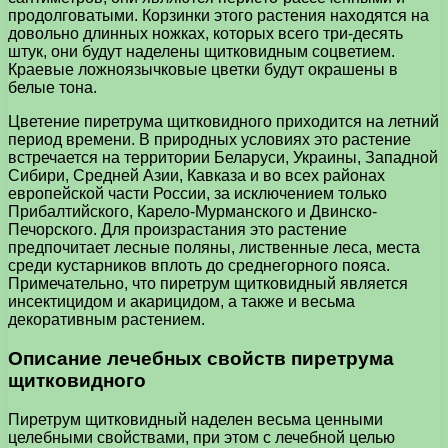
продолговатыми. Корзинки этого растения находятся на
довольно длинных ножках, которых всего три-десять
штук, они будут наделены щитковидным соцветием.
Краевые ложноязычковые цветки будут окрашены в
белые тона.
Цветение пиретрума щитковидного приходится на летний
период времени. В природных условиях это растение
встречается на территории Беларуси, Украины, Западной
Сибири, Средней Азии, Кавказа и во всех районах
европейской части России, за исключением только
Прибалтийского, Карело-Мурманского и Двинско-
Печорского. Для произрастания это растение
предпочитает лесные поляны, лиственные леса, места
среди кустарников вплоть до среднегорного пояса.
Примечательно, что пиретрум щитковидный является
инсектицидом и акарицидом, а также и весьма
декоративным растением.
Описание лечебных свойств пиретрума
щитковидного
Пиретрум щитковидный наделен весьма ценными
целебными свойствами, при этом с лечебной целью