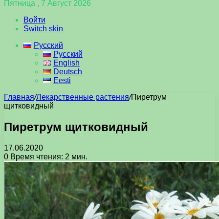
Пятница , 7 Август 2026
Войти
Switch skin
Русский
Русский
English
Deutsch
Eesti
Главная
/
Лекарственные растения
/
Пиретрум
щитковидный
Пиретрум щитковидный
17.06.2020
0
Время чтения: 2 мин.