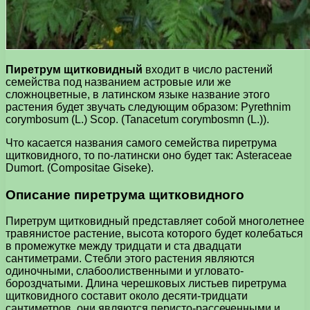
Пиретрум щитковидный
входит в число растений
семейства под названием астровые или же
сложноцветные, в латинском языке название этого
растения будет звучать следующим образом: Pyrethnim
corymbosum (L.) Scop. (Tanacetum corymbosmn (L.)).
Что касается названия самого семейства пиретрума
щитковидного, то по-латински оно будет так: Asteraceae
Dumort. (Compositae Giseke).
Описание пиретрума щитковидного
Пиретрум щитковидный представляет собой многолетнее
травянистое растение, высота которого будет колебаться
в промежутке между тридцати и ста двадцати
сантиметрами. Стебли этого растения являются
одиночными, слабоолиственными и угловато-
бороздчатыми. Длина черешковых листьев пиретрума
щитковидного составит около десяти-тридцати
сантиметров, они являются перисто-рассеченными и