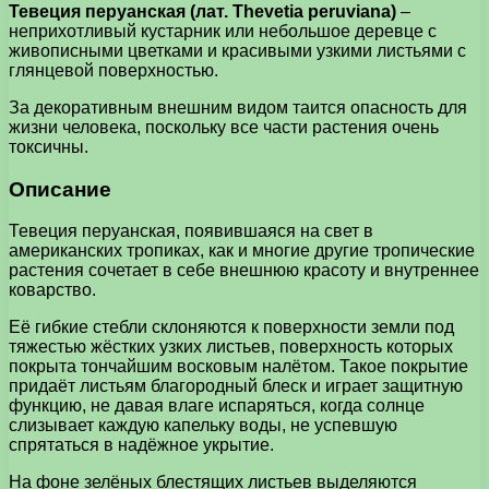
Тевеция перуанская (лат. Thevetia peruviana)
–
неприхотливый кустарник или небольшое деревце с
живописными цветками и красивыми узкими листьями с
глянцевой поверхностью.
За декоративным внешним видом таится опасность для
жизни человека, поскольку все части растения очень
токсичны.
Описание
Тевеция перуанская, появившаяся на свет в
американских тропиках, как и многие другие тропические
растения сочетает в себе внешнюю красоту и внутреннее
коварство.
Её гибкие стебли склоняются к поверхности земли под
тяжестью жёстких узких листьев, поверхность которых
покрыта тончайшим восковым налётом. Такое покрытие
придаёт листьям благородный блеск и играет защитную
функцию, не давая влаге испаряться, когда солнце
слизывает каждую капельку воды, не успевшую
спрятаться в надёжное укрытие.
На фоне зелёных блестящих листьев выделяются