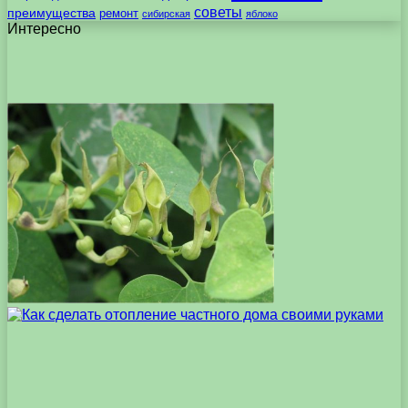
советы
преимущества
ремонт
сибирская
яблоко
Интересно