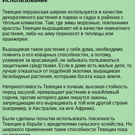
Использование
Тевеция перуанская широко используется в качестве
декоративного растения в парках и садах в районах с
тёплым климатом. Там, где зимы морозные, поклонники
красоты Тевеции выращивают её в качестве комнатного
растения, либо на зиму переносят в теплицы или
оранжереи.
Выращивая такое растение у себя дома, необходимо
помнить о его коварных способностях, а потому,
ухаживая за красавицей, не забывать пользоваться
защитными средствами. Если в доме есть малые дети, то
лучше отказаться от подобной экзотики, выращивая
безобидные растения, которыми богата наша земля.
Неприхотливость Тевеции к почвам, высокая стойкость
перед засухой, превращает растение в назойливый
сорняк, против которого даже пишутся законы,
запрещающие его выращивать в той или другой стране
(например, в Австралии, на юге Африки).
Были сделаны попытки использовать токсичность
Тевеции в борьбе с вредителями сельского хозяйства. Но
широкого применения такие способности Тевеции пока
не получили.