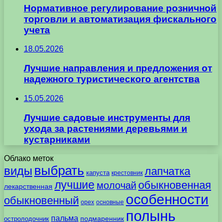
Нормативное регулирование розничной
торговли и автоматизация фискального
учета
18.05.2026
Лучшие направления и предложения от
надежного туристического агентства
15.05.2026
Лучшие садовые инструменты для
ухода за растениями деревьями и
кустарниками
Облако меток
выбрать
виды
лапчатка
капуста
крестовник
лучшие
обыкновенная
молочай
лекарственная
особенности
обыкновенный
орех
основные
полынь
пальма
подмаренник
остролодочник