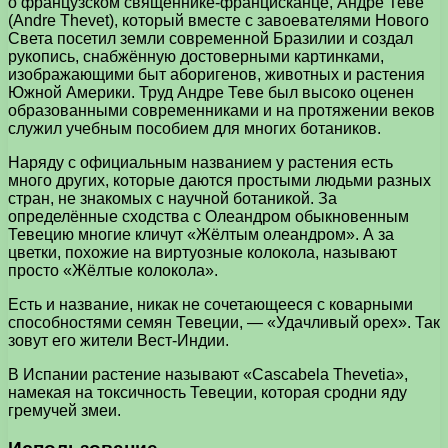
о французском священнике-францисканце, Андре Теве
(Andre Thevet), который вместе с завоевателями Нового
Света посетил земли современной Бразилии и создал
рукопись, снабжённую достоверными картинками,
изображающими быт аборигенов, животных и растения
Южной Америки. Труд Андре Теве был высоко оценен
образованными современниками и на протяжении веков
служил учебным пособием для многих ботаников.
Наряду с официальным названием у растения есть
много других, которые даются простыми людьми разных
стран, не знакомых с научной ботаникой. За
определённые сходства с Олеандром обыкновенным
Тевецию многие кличут «Жёлтым олеандром». А за
цветки, похожие на виртуозные колокола, называют
просто «Жёлтые колокола».
Есть и название, никак не сочетающееся с коварными
способностями семян Тевеции, — «Удачливый орех». Так
зовут его жители Вест-Индии.
В Испании растение называют «Cascabela Thevetia»,
намекая на токсичность Тевеции, которая сродни яду
гремучей змеи.