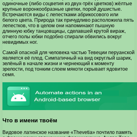
одиночные (либо соцветия из двух-трёх цветков) жёлтые
крупные воронкообразные цветки, порой душистые.
Встречаются виды с лепестками абрикосового или
белого цвета. Природа так причудливо расположила пять
лепестков, что в целом они напоминают пышную
длинную юбку танцовщицы, сделавшей крутой вираж,
отчего полы юбки подобно спирали обвились вокруг
невидимых ног.
Самой опасной для человека частью Тевеции перуанской
является её плод. Симпатичный на вид округлый шарик,
зелёный в начале жизни и чернеющий к моменту
зрелости, под тонким слоем мякоти скрывает ядовитое
семя.
Что в имени твоём
Видовое латинское название «Thevetia» почтило память