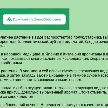
летнее растение в виде распростертого полукустарника в
ерешковой, эллиптической, зубчато-пильчатой, бледно-зеле
лки.
 в народной медицине, в Японии и Китае они прописаны в
 Как показывают многочисленные исследования, хлорант эф
 свойствами.
астений. В частности сей аспект касается следующих видов
ке, а затем закладывают на хранение в темное сухое мест
ктами, активно впитывающими запахи, нельзя.
равда, их сбор осуществляют только со следующих видов: п
акже присущ довольно выраженный аромат. Стоит отметить, 
и со специалистом.
 заболеваний печени. Нередко его советуют в качестве ж