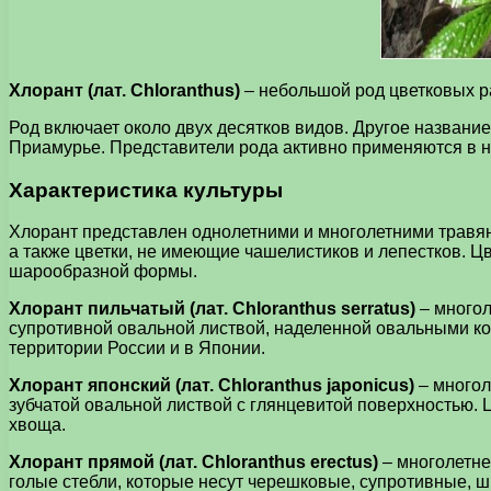
Хлорант (лат. Chloranthus)
– небольшой род цветковых ра
Род включает около двух десятков видов. Другое название 
Приамурье. Представители рода активно применяются в н
Характеристика культуры
Хлорант представлен однолетними и многолетними травя
а также цветки, не имеющие чашелистиков и лепестков. Ц
шарообразной формы.
Хлорант пильчатый (лат. Chloranthus serratus)
– много
супротивной овальной листвой, наделенной овальными кон
территории России и в Японии.
Хлорант японский (лат. Chloranthus japonicus)
– многол
зубчатой овальной листвой с глянцевитой поверхностью.
хвоща.
Хлорант прямой (лат. Chloranthus erectus)
– многолетне
голые стебли, которые несут черешковые, супротивные, 