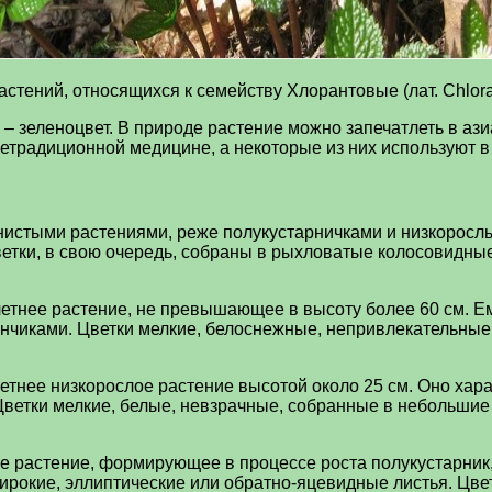
стений, относящихся к семейству Хлорантовые (лат. Chlora
– зеленоцвет. В природе растение можно запечатлеть в азиа
етрадиционной медицине, а некоторые из них используют в
нистыми растениями, реже полукустарничками и низкоросл
ветки, в свою очередь, собраны в рыхловатые колосовидны
летнее растение, не превышающее в высоту более 60 см. Е
чиками. Цветки мелкие, белоснежные, непривлекательные, 
етнее низкорослое растение высотой около 25 см. Оно хар
 Цветки мелкие, белые, невзрачные, собранные в небольши
е растение, формирующее в процессе роста полукустарник,
широкие, эллиптические или обратно-яцевидные листья. Цв