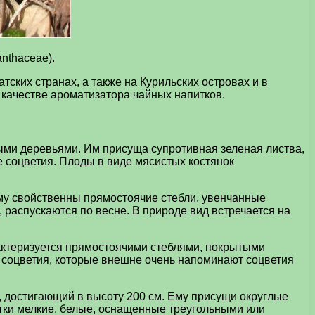
nthaceae).
тских странах, а также на Курильских островах и в
 качестве ароматизатора чайных напитков.
ыми деревьями. Им присуща супротивная зеленая листва,
е соцветия. Плоды в виде мясистых костянок
му свойственны прямостоячие стебли, увенчанные
распускаются по весне. В природе вид встречается на
актеризуется прямостоячими стеблями, покрытыми
е соцветия, которые внешне очень напоминают соцветия
 достигающий в высоту 200 см. Ему присущи округлые
етки мелкие, белые, оснащенные треугольными или