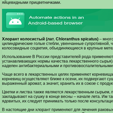
яйцевидными прицветничками.
Хлорант колосистый (лат. Chloranthus spicatus)
– много
цилиндрические голые стебли, увенчанные супротивной, ч
колосовидные соцветия, объединяющиеся в крупные мете
Использование В России представителей рода применяют
устанавливающих нормы качества лекарственного сырья).
наделен антибактериальными и противовоспалительными
Чаще всего в лекарственных целях применяют корневища р
корневищ осуществляют ближе к осени, их подвергают суш
выраженный аромат, а значит, хранить их в союзе с проду
Цветки и листва также являются лекарственным сырьем, п
закладывают на сушку в конце весны – начале лета. Им т
ядовитых, их следует принимать только после консультаци
В настоящие дни хлорант применяют для лечения раковых