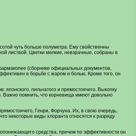
ысотой чуть больше полуметра. Ему свойственны
ной листвой. Цветки мелкие, невзрачные, собраны в
 фармакопее (сборнике официальных документов,
фективен в борьбе с жаром и болью. Кроме того, он
: японского, пильчатого и прямостоячего. Выкопку
о. Важно помнить, что корневища имеют довольно
рямостоячего, Генри, Форчуна. Их, в свою очередь,
что некоторые виды хлоранта относятся к разряду
аропонижающего средства, причем по эффективности он