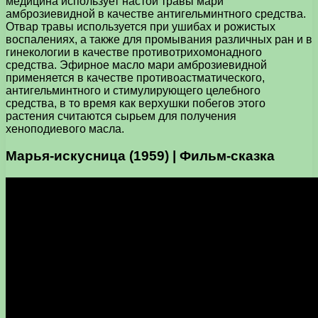
медицина использует настой травы мари
амброзиевидной в качестве антигельминтного средства.
Отвар травы используется при ушибах и рожистых
воспалениях, а также для промывания различных ран и в
гинекологии в качестве противотрихомонадного
средства. Эфирное масло мари амброзиевидной
применяется в качестве противоастматического,
антигельминтного и стимулирующего целебного
средства, в то время как верхушки побегов этого
растения считаются сырьем для получения
хеноподиевого масла.
Марья-искусница (1959) | Фильм-сказка