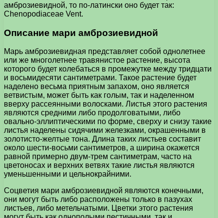
амброзиевидной, то по-латински оно будет так:
Chenopodiaceae Vent.
Описание мари амброзиевидной
Марь амброзиевидная представляет собой однолетнее
или же многолетнее травянистое растение, высота
которого будет колебаться в промежутке между тридцати
и восьмидесяти сантиметрами. Такое растение будет
наделено весьма приятным запахом, оно является
ветвистым, может быть как голым, так и наделенном
вверху рассеянными волосками. Листья этого растения
являются средними либо продолговатыми, либо
овально-эллиптическими по форме, сверху и снизу такие
листья наделены сидячими железками, окрашенными в
золотисто-желтые тона. Длина таких листьев составит
около шести-восьми сантиметров, а ширина окажется
равной примерно двум-трем сантиметрам, часто на
цветоносах и верхних ветвях такие листья являются
уменьшенными и цельнокрайними.
Соцветия мари амброзиевидной являются конечными,
они могут быть либо расположены только в пазухах
листьев, либо метельчатыми. Цветки этого растения
могут быть как однополыми пестичными, так и