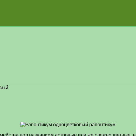
овый
мейства под названием астровые или же сложноцветные, в 