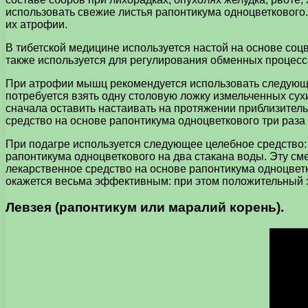
использовать свежие листья рапонтикума одноцветкового.
их атрофии.
В тибетской медицине используется настой на основе соц
также используется для регулирования обменных процесс
При атрофии мышц рекомендуется использовать следующее
потребуется взять одну столовую ложку измельченных сух
сначала оставить настаивать на протяжении приблизитель
средство на основе рапонтикума одноцветкового три раза
При подагре используется следующее целебное средство: 
рапонтикума одноцветкового на два стакана воды. Эту сме
лекарственное средство на основе рапонтикума одноцветк
окажется весьма эффективным: при этом положительный э
Левзея (рапонтикум или маралий корень).