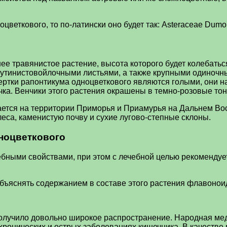
веткового, то по-латински оно будет так: Asteraceae Dumort
ее травянистое растение, высота которого будет колебать
паутинистовойлочными листьями, а также крупными одиноч
вертки рапонтикума одноцветкового являются голыми, они 
чка. Венчики этого растения окрашены в темно-розовые тон
ется на территории Приморья и Приамурья на Дальнем Вост
леса, каменистую почву и сухие лугово-степные склоны.
ноцветкового
ными свойствами, при этом с лечебной целью рекомендуетс
бъяснять содержанием в составе этого растения флавоноид
 получило довольно широкое распространение. Народная ме
, хронических и острых заболеваниях кишечника. В качест