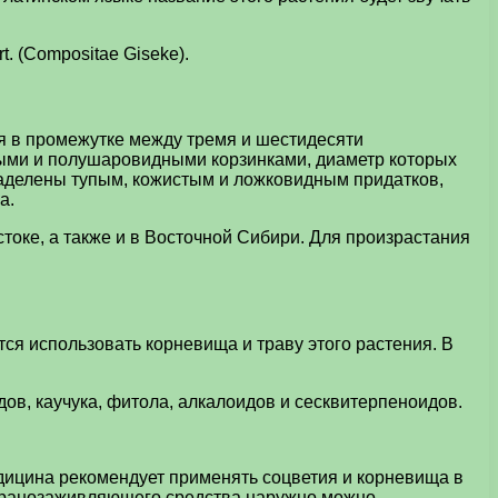
. (Compositae Giseke).
ся в промежутке между тремя и шестидесяти
ными и полушаровидными корзинками, диаметр которых
наделены тупым, кожистым и ложковидным придатков,
а.
оке, а также и в Восточной Сибири. Для произрастания
я использовать корневища и траву этого растения. В
ов, каучука, фитола, алкалоидов и сесквитерпеноидов.
дицина рекомендует применять соцветия и корневища в
ве ранозаживляющего средства наружно можно