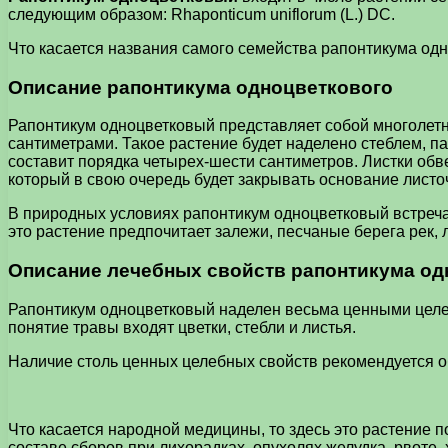
следующим образом: Rhaponticum uniflorum (L.) DC.
Что касается названия самого семейства рапонтикума одноц
Описание рапонтикума одноцветкового
Рапонтикум одноцветковый представляет собой многолетн
сантиметрами. Такое растение будет наделено стеблем, 
составит порядка четырех-шести сантиметров. Листки об
который в свою очередь будет закрывать основание листо
В природных условиях рапонтикум одноцветковый встреча
это растение предпочитает залежи, песчаные берега рек, 
Описание лечебных свойств рапонтикума од
Рапонтикум одноцветковый наделен весьма ценными целеб
понятие травы входят цветки, стебли и листья.
Наличие столь ценных целебных свойств рекомендуется о
Что касается народной медицины, то здесь это растение
составе сборов при лихорадках, опухолях желудка, рвоте