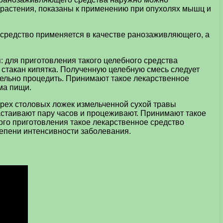
о растения, показаны к применению при опухолях мышц и
е средство применяется в качестве ранозаживляющего, а
 для приготовления такого целебного средства
 стакан кипятка. Полученную целебную смесь следует
ательно процедить. Принимают такое лекарственное
ма пищи.
трех столовых ложек измельченной сухой травы
настаивают пару часов и процеживают. Принимают такое
ого приготовления такое лекарственное средство
епени интенсивности заболевания.