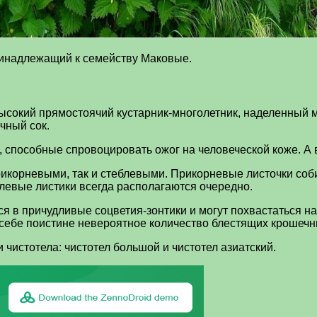
ринадлежащий к семейству Маковые.
 высокий прямостоячий кустарник-многолетник, наделенны
чный сок.
 способные спровоцировать ожог на человеческой коже. А в
рикорневыми, так и стеблевыми. Прикорневые листочки соб
левые листики всегда располагаются очередно.
я в причудливые соцветия-зонтики и могут похвастаться 
 себе поистине невероятное количество блестящих крошечн
чистотела: чистотел большой и чистотел азиатский.