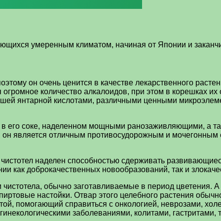
зующихся умеренным климатом, начиная от Японии и заканч
оэтому он очень ценится в качестве лекарственного расте
огромное количество алкалоидов, при этом в корешках их о
ейшей янтарной кислотами, различными ценными микроэле
 в его соке, наделенном мощными ранозаживляющими, а 
он является отличным противосудорожным и мочегонным ср
й, чистотел наделен способностью сдерживать развивающие
ии как доброкачественных новообразований, так и злокаче
 чистотела, обычно заготавливаемые в период цветения. А 
 спиртовые настойки. Отвар этого целебного растения обыч
стой, помогающий справиться с онкологией, неврозами, хол
гинекологическими заболеваниями, колитами, гастритами,