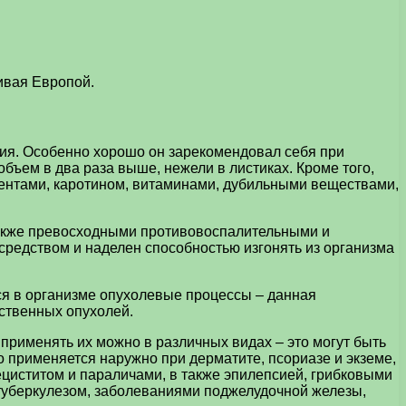
ивая Европой.
ния. Особенно хорошо он зарекомендовал себя при
бъем в два раза выше, нежели в листиках. Кроме того,
ментами, каротином, витаминами, дубильными веществами,
также превосходными противовоспалительными и
едством и наделен способностью изгонять из организма
ся в организме опухолевые процессы – данная
ственных опухолей.
применять их можно в различных видах – это могут быть
но применяется наружно при дерматите, псориазе и экземе,
ециститом и параличами, в также эпилепсией, грибковыми
 туберкулезом, заболеваниями поджелудочной железы,