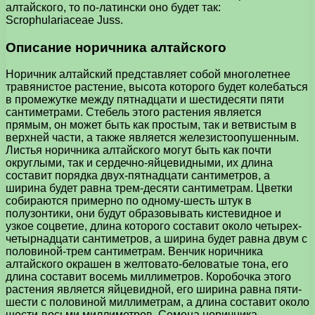
алтайского, то по-латински оно будет так:
Scrophulariaceae Juss.
Описание норичника алтайского
Норичник алтайский представляет собой многолетнее
травянистое растение, высота которого будет колебаться
в промежутке между пятнадцати и шестидесяти пяти
сантиметрами. Стебель этого растения является
прямым, он может быть как простым, так и ветвистым в
верхней части, а также является железистоопушенным.
Листья норичника алтайского могут быть как почти
округлыми, так и сердечно-яйцевидными, их длина
составит порядка двух-пятнадцати сантиметров, а
ширина будет равна трем-десяти сантиметрам. Цветки
собираются примерно по одному-шесть штук в
полузонтики, они будут образовывать кистевидное и
узкое соцветие, длина которого составит около четырех-
четырнадцати сантиметров, а ширина будет равна двум с
половиной-трем сантиметрам. Венчик норичника
алтайского окрашен в желтовато-беловатые тона, его
длина составит восемь миллиметров. Коробочка этого
растения является яйцевидной, его ширина равна пяти-
шести с половиной миллиметрам, а длина составит около
шести-восьми миллиметров. Семена норичника