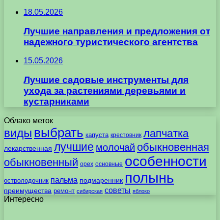
18.05.2026
Лучшие направления и предложения от
надежного туристического агентства
15.05.2026
Лучшие садовые инструменты для
ухода за растениями деревьями и
кустарниками
Облако меток
выбрать
виды
лапчатка
капуста
крестовник
лучшие
обыкновенная
молочай
лекарственная
особенности
обыкновенный
орех
основные
полынь
пальма
подмаренник
остролодочник
советы
преимущества
ремонт
сибирская
яблоко
Интересно