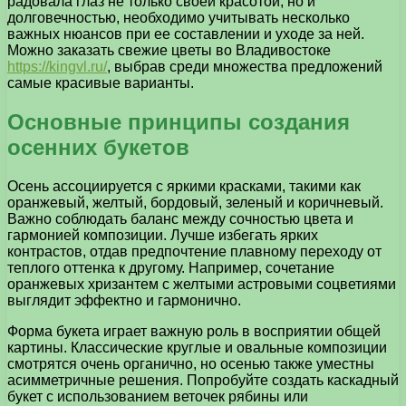
радовала глаз не только своей красотой, но и
долговечностью, необходимо учитывать несколько
важных нюансов при ее составлении и уходе за ней.
Можно заказать свежие цветы во Владивостоке
https://kingvl.ru/
, выбрав среди множества предложений
самые красивые варианты.
Основные принципы создания
осенних букетов
Осень ассоциируется с яркими красками, такими как
оранжевый, желтый, бордовый, зеленый и коричневый.
Важно соблюдать баланс между сочностью цвета и
гармонией композиции. Лучше избегать ярких
контрастов, отдав предпочтение плавному переходу от
теплого оттенка к другому. Например, сочетание
оранжевых хризантем с желтыми астровыми соцветиями
выглядит эффектно и гармонично.
Форма букета играет важную роль в восприятии общей
картины. Классические круглые и овальные композиции
смотрятся очень органично, но осенью также уместны
асимметричные решения. Попробуйте создать каскадный
букет с использованием веточек рябины или