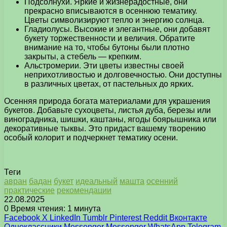
Подсолнухи. Яркие и жизнерадостные, они
прекрасно вписываются в осеннюю тематику.
Цветы символизируют тепло и энергию солнца.
Гладиолусы. Высокие и элегантные, они добавят
букету торжественности и величия. Обратите
внимание на то, чтобы бутоны были плотно
закрыты, а стебель — крепким.
Альстромерии. Эти цветы известны своей
неприхотливостью и долговечностью. Они доступны
в различных цветах, от пастельных до ярких.
Осенняя природа богата материалами для украшения
букетов. Добавьте сухоцветы, листья дуба, березы или
виноградника, шишки, каштаны, ягоды боярышника или
декоративные тыквы. Это придаст вашему творению
особый колорит и подчеркнет тематику осени.
Теги
авран
бадан
букет
идеальный
машта
осенний
практические
рекомендации
22.08.2025
0
Время чтения: 1 минута
Facebook
X
LinkedIn
Tumblr
Pinterest
Reddit
Вконтакте
Одноклассники
Messenger
Messenger
WhatsApp
Telegram