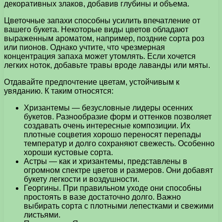
декоративных злаков, добавив глубины и объема.
Цветочные запахи способны усилить впечатление от
вашего букета. Некоторые виды цветов обладают
выраженным ароматом, например, поздние сорта роз
или пионов. Однако учтите, что чрезмерная
концентрация запаха может утомлять. Если хочется
легких ноток, добавьте травы вроде лаванды или мяты.
Отдавайте предпочтение цветам, устойчивым к
увяданию. К таким относятся:
Хризантемы — безусловные лидеры осенних
букетов. Разнообразие форм и оттенков позволяет
создавать очень интересные композиции. Их
плотные соцветия хорошо переносят перепады
температур и долго сохраняют свежесть. Особенно
хороши кустовые сорта.
Астры — как и хризантемы, представлены в
огромном спектре цветов и размеров. Они добавят
букету легкости и воздушности.
Георгины. При правильном уходе они способны
простоять в вазе достаточно долго. Важно
выбирать сорта с плотными лепестками и свежими
листьями.