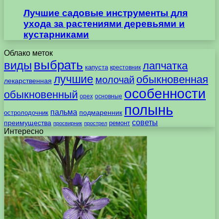
Лучшие садовые инструменты для
ухода за растениями деревьями и
кустарниками
Облако меток
выбрать
виды
лапчатка
капуста
крестовник
лучшие
обыкновенная
молочай
лекарственная
особенности
обыкновенный
орех
основные
полынь
пальма
подмаренник
остролодочник
советы
преимущества
ремонт
просвирник
прострел
Интересно