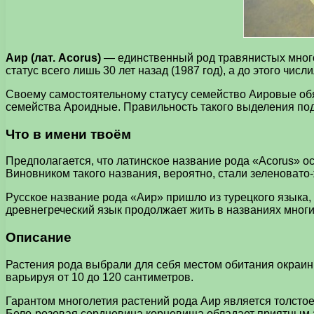
Аир (лат. Acorus)
— единственный род травянистых много
статус всего лишь 30 лет назад (1987 год), а до этого ч
Своему самостоятельному статусу семейство Аировые обя
семейства Ароидные. Правильность такого выделения по
Что в имени твоём
Предполагается, что латинское название рода «Acorus» о
Виновником такого названия, вероятно, стали зеленовато
Русское название рода «Аир» пришло из турецкого языка, 
древнегреческий язык продолжает жить в названиях многи
Описание
Растения рода выбрали для себя местом обитания окраины
варьируя от 10 до 120 сантиметров.
Гарантом многолетия растений рода Аир является толстое
Бело-розовая сердцевина корневища обладает приятным 