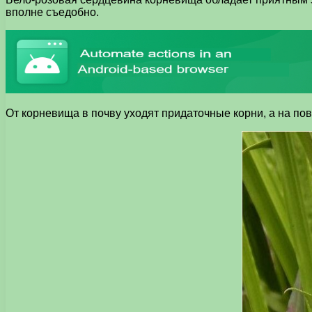
вполне съедобно.
От корневища в почву уходят придаточные корни, а на по