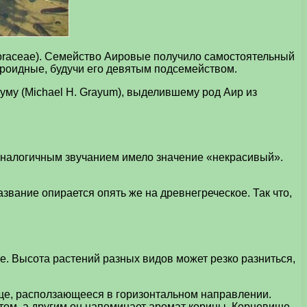
oraceae). Семейство Аировые получило самостоятельный
 Ароидные, будучи его девятым подсемейством.
уму (Michael H. Grayum), выделившему род Аир из
 аналогичным звучанием имело значение «некрасивый».
звание опирается опять же на древнегреческое. Так что,
е. Высота растений разных видов может резко разниться,
ище, расползающееся в горизонтальном направлении.
ом, а другим он напоминает аромат корицы. Корневище