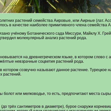
летних растений семейства Аировые, или Аирные (лат. Ac
ислилось в качестве наиболее примитивного члена семейства
зано учёному Ботанического сада Миссури, Майклу Х. Грей
дтвердил молекулярный анализ растений рода.
сновывается на древнегреческом языке, в котором слово с
-жёлтые невзрачные соцветия растений рода.
в котором созвучно называют данное растение. Турецкое на
х растений.
 болот или мелководье, то есть, предпочитают места сыры
 (до трёх сантиметров в диаметре), бурое снаружи корнев
запахом, который одни сравнивают с мандариновым аромат