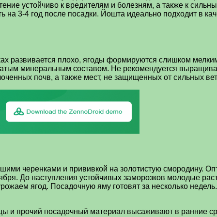
тение устойчиво к вредителям и болезням, а также к сильн
ь на 3-4 год после посадки. Йошта идеально подходит в кач
х развивается плохо, ягоды формируются слишком мелкими,
тым минеральным составом. Не рекомендуется выращивать 
лоченных почв, а также мест, не защищенных от сильных ве
шими черенками и прививкой на золотистую смородину. Оп
нтября. До наступления устойчивых заморозков молодые рас
урожаем ягод. Посадочную яму готовят за несколько недель
ы и прочий посадочный материал высаживают в ранние срок