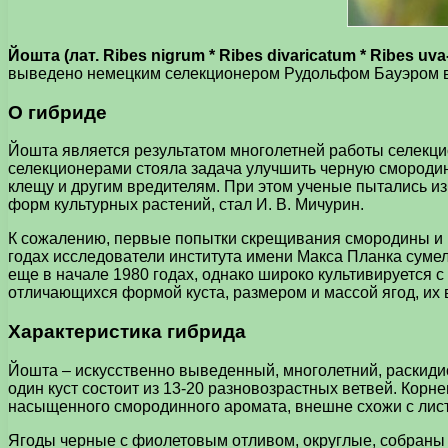
Йошта (лат. Ribes nigrum * Ribes divaricatum * Ribes uva
выведено немецким селекционером Рудольфом Бауэром в 
О гибриде
Йошта является результатом многолетней работы селекци
селекционерами стояла задача улучшить черную смородину,
клещу и другим вредителям. При этом ученые пытались 
форм культурных растений, стал И. В. Мичурин.
К сожалению, первые попытки скрещивания смородины и 
годах исследователи института имени Макса Планка сумел
еще в начале 1980 годах, однако широко культивируется 
отличающихся формой куста, размером и массой ягод, их
Характеристика гибрида
Йошта – искусственно выведенный, многолетний, раскидис
один куст состоит из 13-20 разновозрастных ветвей. Корне
насыщенного смородинного аромата, внешне схожи с лист
Ягоды черные с фиолетовым отливом, округлые, собраны в 