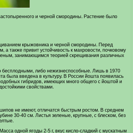
растопыренного и черной смородины. Растение было
ещиванием крыжовника и черной смородины. Перед
м, а также привит устойчивость к махровости, почковому
 ученым, занимающимся теорией скрещивания различных
 бесплодными, либо нежизнеспособные. Лишь в 1970
та была введена в культуру. В России йошта появилась
 подобных гибридов, имеющих много общего с йоштой и
одостойкими свойствами.
 шипов не имеют, отличатся быстрым ростом. В среднем
бине 30-40 см. Листья зеленые, крупные, с блеском, без
елтые.
асса одной ягоды 2-5 г, вкус кисло-сладкий с мускатным