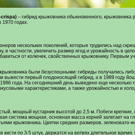
-crispa)
– гибрид крыжовника обыкновенного, крыжовника 
1970 годах.
онеров нескольких поколений, которые трудились над скр
 в частности, увеличить размер ягод и урожайность в цело
избавиться от колючек, свойственных крыжовнику. Первым
крыжовника были безуспешными: гибриды получались либо
и вывести первый плодоносящий гибрид, а в 1989 году йош
с 1986 года. На сегодняшний день выведено еще несколько
 вкусовыми характеристиками, а также урожайностью и хол
тый, мощный кустарник высотой до 2,5 м. Побеги крепкие,
вая система мощная, основная масса корней залегает на глу
ьями крыжовника. Цветки средних размеров, зеленовато-ж
кисти по 3-5 штук, держатся на ветвях длительное время. М