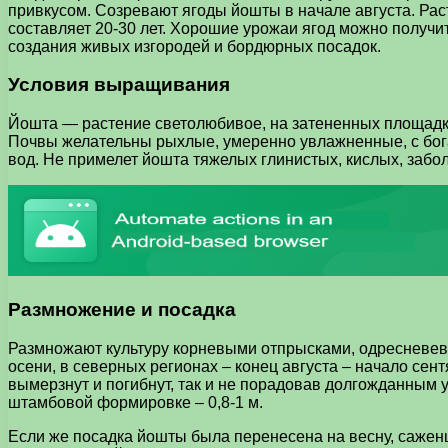
привкусом. Созревают ягоды йошты в начале августа. Рас
составляет 20-30 лет. Хорошие урожаи ягод можно получит
создания живых изгородей и бордюрных посадок.
Условия выращивания
Йошта — растение светолюбивое, на затененных площадка
Почвы желательны рыхлые, умеренно увлажненные, с бога
вод. Не примелет йошта тяжелых глинистых, кислых, забо
Размножение и посадка
Размножают культуру корневыми отпрысками, одресневев
осени, в северных регионах – конец августа – начало се
вымерзнут и погибнут, так и не порадовав долгожданным 
штамбовой формировке – 0,8-1 м.
Если же посадка йошты была перенесена на весну, саженц