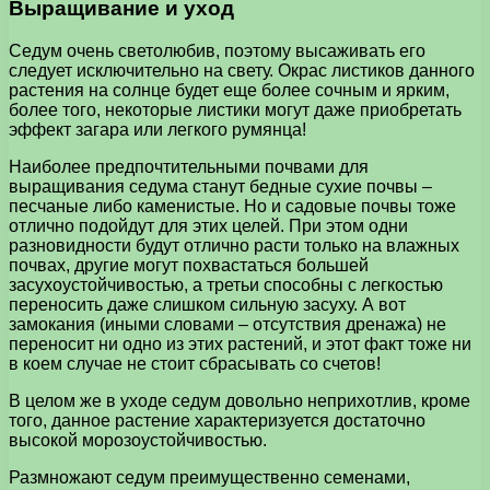
Выращивание и уход
Седум очень светолюбив, поэтому высаживать его
следует исключительно на свету. Окрас листиков данного
растения на солнце будет еще более сочным и ярким,
более того, некоторые листики могут даже приобретать
эффект загара или легкого румянца!
Наиболее предпочтительными почвами для
выращивания седума станут бедные сухие почвы –
песчаные либо каменистые. Но и садовые почвы тоже
отлично подойдут для этих целей. При этом одни
разновидности будут отлично расти только на влажных
почвах, другие могут похвастаться большей
засухоустойчивостью, а третьи способны с легкостью
переносить даже слишком сильную засуху. А вот
замокания (иными словами – отсутствия дренажа) не
переносит ни одно из этих растений, и этот факт тоже ни
в коем случае не стоит сбрасывать со счетов!
В целом же в уходе седум довольно неприхотлив, кроме
того, данное растение характеризуется достаточно
высокой морозоустойчивостью.
Размножают седум преимущественно семенами,