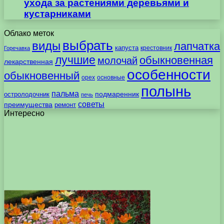
ухода за растениями деревьями и
кустарниками
Облако меток
выбрать
виды
лапчатка
капуста
крестовник
Горечавка
лучшие
обыкновенная
молочай
лекарственная
особенности
обыкновенный
орех
основные
полынь
пальма
подмаренник
остролодочник
печь
советы
преимущества
ремонт
Интересно