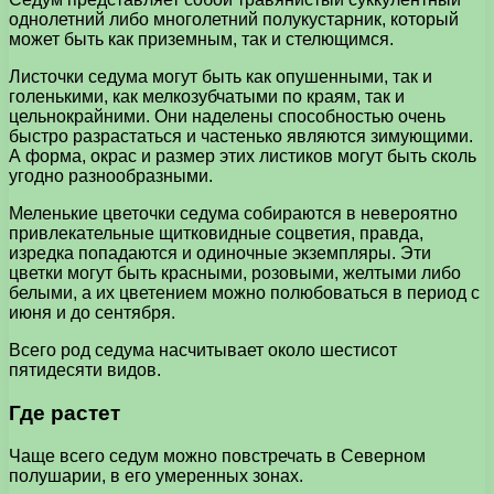
однолетний либо многолетний полукустарник, который
может быть как приземным, так и стелющимся.
Листочки седума могут быть как опушенными, так и
голенькими, как мелкозубчатыми по краям, так и
цельнокрайними. Они наделены способностью очень
быстро разрастаться и частенько являются зимующими.
А форма, окрас и размер этих листиков могут быть сколь
угодно разнообразными.
Меленькие цветочки седума собираются в невероятно
привлекательные щитковидные соцветия, правда,
изредка попадаются и одиночные экземпляры. Эти
цветки могут быть красными, розовыми, желтыми либо
белыми, а их цветением можно полюбоваться в период с
июня и до сентября.
Всего род седума насчитывает около шестисот
пятидесяти видов.
Где растет
Чаще всего седум можно повстречать в Северном
полушарии, в его умеренных зонах.